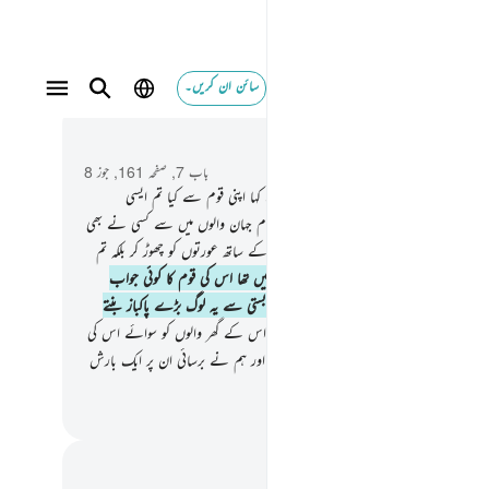
سائن ان کریں۔
 و سباق میں پڑھیں
باب 7, صفحہ 161, جوز 8
اور لوط ؑ (کو بھی ہم نے بھیجا) جب اس نے کہا اپنی قوم سے کیا تم ایسی
ئی کا ارتکاب کر رہے ہو جو تم سے پہلے تمام جہان والوں میں سے کسی نے بھی
کی۔
81
.
تم مردوں کا رخ کرتے ہو شہوت کے ساتھ عورتوں کو چھوڑ کر بلکہ تم
 ہی حد سے تجاوز کرنے والی قوم۔
82
.
تو نہیں تھا اس کی قوم کا کوئی جواب
 اس کے کہ انہوں نے کہا نکالو ان کو اپنی بستی سے یہ لوگ بڑے پاکباز بنتے
8
.
تو ہم نے نجات دے دی اس ؑ کو اور اس کے گھر والوں کو سوائے اس کی
کے وہ ہوگئی پیچھے رہنے والوں ہی میں
84
.
اور ہم نے برسائی ان پر ایک بارش
کھو کیا انجام ہوا مجرموں کا !
القرآن (ڈاکٹر اسرار احمد)
 اور عکاسی۔