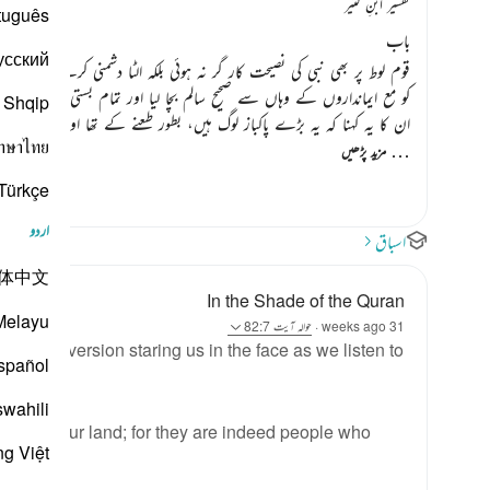
تفسیر ابنِ کثیر
tuguês
باب
усский
قوم لوط پر بھی نبی کی نصیحت کار گر نہ ہوئی بلکہ الٹا دشمنی کرنے لگے ا
کو مع ایمانداروں کے وہاں سے صحیح سالم بچا لیا اور تمام بستی والوں کو ذ
Shqip
ان کا یہ کہنا کہ یہ بڑے پاکباز لوگ ہیں، بطور طعنے کے تھا اور یہ
าษาไทย
…
مزید پڑھیں
Türkçe
اردو
اسباق
体中文
In the Shade of the Quran
Melayu
31 weeks ago
·
حوالہ
آیت 82:7
o find perversion staring us in the face as we listen to
spañol
swahili
out of your land; for they are indeed people who
ng Việt