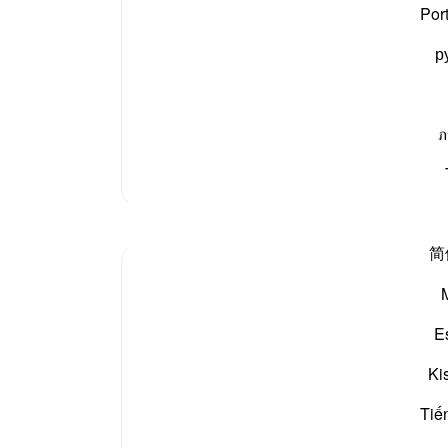
آپ ک
Por
р
ور دیس سے نکال دینے پر تل گئے۔ اللہ تعالیٰ نے اپنے نبی
لت و پستی کے ساتھ تباہ و غارت کر دیا۔
ภ
مزید تفسیر
简
Here, we turn our attention to Lot's people t
E
their reply to the Prophet Lot:
Ki
"His people's only answer was: 'Drive them 
Tiế
would keep chaste.'" (Verse 82)