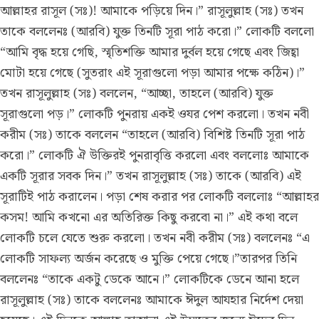
আল্লাহর রাসূল (সঃ)! আমাকে পড়িয়ে দিন।” রাসূলুল্লাহ (সঃ) তখন
তাকে বললেনঃ (আরবি) যুক্ত তিনটি সূরা পাঠ করো।” লোকটি বললো
“আমি বৃদ্ধ হয়ে গেছি, স্মৃতিশক্তি আমার দুর্বল হয়ে গেছে এবং জিহ্বা
মোটা হয়ে গেছে (সুতরাং এই সূরাগুলো পড়া আমার পক্ষে কঠিন)।”
তখন রাসূলুল্লাহ (সঃ) বললেন, “আচ্ছা, তাহলে (আরবি) যুক্ত
সূরাগুলো পড়।” লোকটি পুনরায় একই ওযর পেশ করলো। তখন নবী
করীম (সঃ) তাকে বললেন “তাহলে (আরবি) বিশিষ্ট তিনটি সূরা পাঠ
করো।” লোকটি ঐ উক্তিরই পুনরাবৃত্তি করলো এবং বললোঃ আমাকে
একটি সূরার সবক দিন।” তখন রাসূলুল্লাহ (সঃ) তাকে (আরবি) এই
সূরাটিই পাঠ করালেন। পড়া শেষ করার পর লোকটি বললোঃ “আল্লাহর
কসম! আমি কখনো এর অতিরিক্ত কিছু করবো না।” এই কথা বলে
লোকটি চলে যেতে শুরু করলো। তখন নবী করীম (সঃ) বললেনঃ “এ
লোকটি সাফল্য অর্জন করেছে ও মুক্তি পেয়ে গেছে।”তারপর তিনি
বললেনঃ “তাকে একটু ডেকে আনে।” লোকটিকে ডেনে আনা হলে
রাসূলুল্লাহ (সঃ) তাকে বললেনঃ আমাকে ঈদুল আযহার নির্দেশ দেয়া