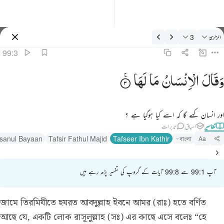
فسیر: الزلزلة 99:3
الزلزلة
3
سائن ان کریں۔
99:3
قال الانسان ما لها ٣
وَقَالَ
الْاِنْسَانُ
مَا
لَهَا
َقَالَ ٱلْإِنسَـٰنُ مَا لَهَا ٣
اور انسان کہے گا کہ اسے کیا ہوگیا ہے ؟
تفاسیر
اسباق
تدبرات
hsanul Bayaan
Tafsir Fathul Majid
Tafseer Ibn Kathir
বাংলা
Aa
آپ 99:1 سے 99:8 آیات کے گروپ کی تفسیر پڑھ رہے ہیں
জামে তিরমিযীতে হযরত আবদুল্লাহ ইবনে আমর (রাঃ) হতে বর্ণিত
আছে যে, একটি লোক রাসূলুল্লাহ (সঃ) এর কাছে এসে বলেঃ “হে