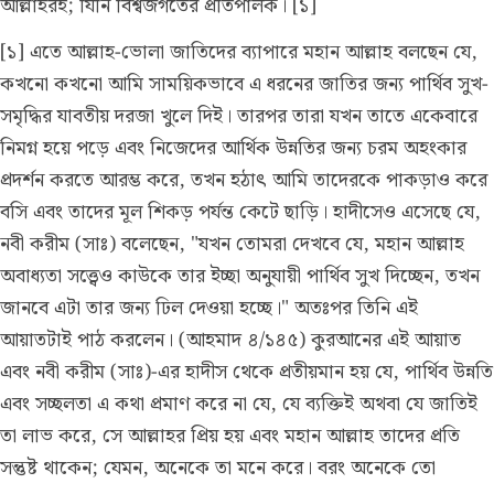
আল্লাহরই; যিনি বিশ্বজগতের প্রতিপালক। [১]
[১] এতে আল্লাহ-ভোলা জাতিদের ব্যাপারে মহান আল্লাহ বলছেন যে,
কখনো কখনো আমি সাময়িকভাবে এ ধরনের জাতির জন্য পার্থিব সুখ-
সমৃদ্ধির যাবতীয় দরজা খুলে দিই। তারপর তারা যখন তাতে একেবারে
নিমগ্ন হয়ে পড়ে এবং নিজেদের আর্থিক উন্নতির জন্য চরম অহংকার
প্রদর্শন করতে আরম্ভ করে, তখন হঠাৎ আমি তাদেরকে পাকড়াও করে
বসি এবং তাদের মূল শিকড় পর্যন্ত কেটে ছাড়ি। হাদীসেও এসেছে যে,
নবী করীম (সাঃ) বলেছেন, "যখন তোমরা দেখবে যে, মহান আল্লাহ
অবাধ্যতা সত্ত্বেও কাউকে তার ইচ্ছা অনুযায়ী পার্থিব সুখ দিচ্ছেন, তখন
জানবে এটা তার জন্য ঢিল দেওয়া হচ্ছে।" অতঃপর তিনি এই
আয়াতটাই পাঠ করলেন।
(আহমাদ ৪/১৪৫)
কুরআনের এই আয়াত
এবং নবী করীম (সাঃ)-এর হাদীস থেকে প্রতীয়মান হয় যে, পার্থিব উন্নতি
এবং সচ্ছলতা এ কথা প্রমাণ করে না যে, যে ব্যক্তিই অথবা যে জাতিই
তা লাভ করে, সে আল্লাহর প্রিয় হয় এবং মহান আল্লাহ তাদের প্রতি
সন্তুষ্ট থাকেন; যেমন, অনেকে তা মনে করে। বরং অনেকে তো