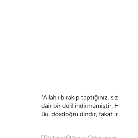
"Allah'ı bırakıp taptığınız, sizin ve
dair bir delil indirmemiştir. Hüküm
Bu, dosdoğru dindir, fakat insanları
Tefsirler
Dersler
Yansımalar