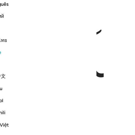
guês
ий
ไทย
e
中文
u
ol
ili
Việt