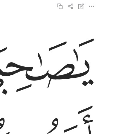
ﲋ
يا صاحبي السجن اما احدكما فيسقي ربه خمرا واما 
يَـٰصَـٰحِبَىِ ٱلسِّجْنِ أَمَّآ أَحَدُكُمَا فَيَسْقِى رَبَّهُۥ خَمْرًۭا ۖ وَ