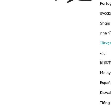
Portu
русск
Shqip
ภาษา
Türkç
اردو
简体
Melay
Españ
Kiswah
Tiếng 