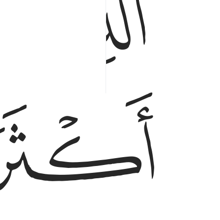
ﲃ
ﲄ
ﲆ