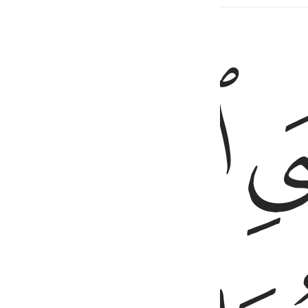
ﲌ
الاخر فيصلب فتاكل الطير من راسه قضي الامر الذي فيه تستفتيان ٤١
أَمَّا ٱلْـَٔاخَرُ فَيُصْلَبُ فَتَأْكُلُ ٱلطَّيْرُ مِن رَّأْسِهِۦ ۚ قُضِىَ ٱلْأَمْرُ ٱلَّذِى فِيهِ تَسْتَفْت