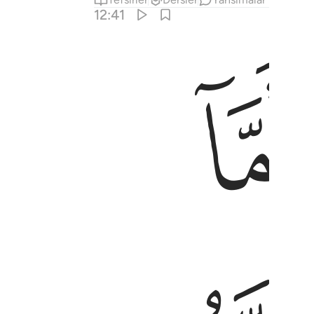
12:41
ﲍ
ِيَانِ ٤١