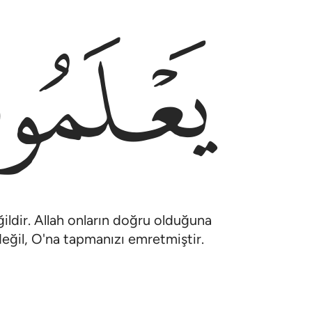
ﲉ
eğildir. Allah onların doğru olduğuna
değil, O'na tapmanızı emretmiştir.