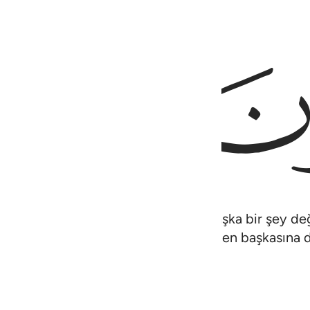
ﲊ
 babalarınızın adlandırdığı putlardan başka bir şey d
 vermek ancak Allah'a aittir; kendisinden başkasına 
n çoğu bilmezler".