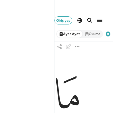
Giriş yap
Ayet Ayet
Okuma
ﱨ
ﱩ
ما تعبدون من دونه الا اسماء سميتموها انتم واباوكم م
مَا تَعْبُدُونَ مِن دُونِهِۦٓ إِلَّآ أَسْمَآءًۭ سَمَّيْتُمُوهَآ أَنتُمْ وَءَابَآؤ