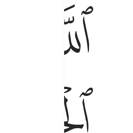
ﱳ
ﱴ
ﱹ
ﱺ