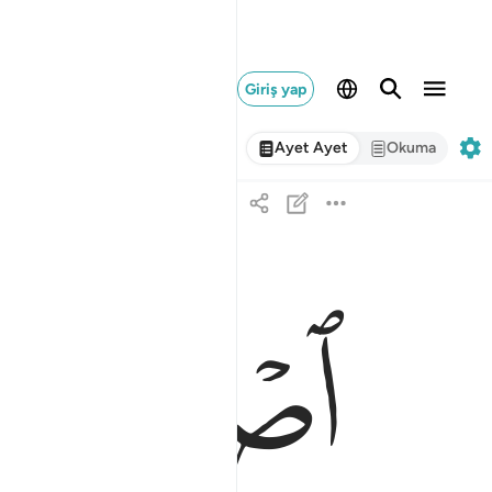
Giriş yap
Ayet Ayet
Okuma
ﱁ
ﱂ
اصبر على ما يقولون واذكر عبدنا داوود ذا الايد انه او
ٱصْبِرْ عَلَىٰ مَا يَقُولُونَ وَٱذْكُرْ عَبْدَنَا دَاوُۥدَ ذَا ٱلْأَيْدِ ۖ إِنَّهُۥٓ أ