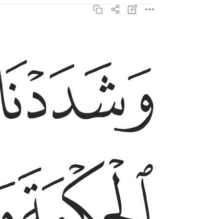
ﱝ
وشددنا ملكه واتيناه الحكمة وفصل الخطاب ٢٠
وَشَدَدْنَا مُلْكَهُۥ وَءَاتَيْنَـٰهُ ٱلْحِكْمَةَ وَفَصْلَ ٱلْ
ﱠ
ﱡ