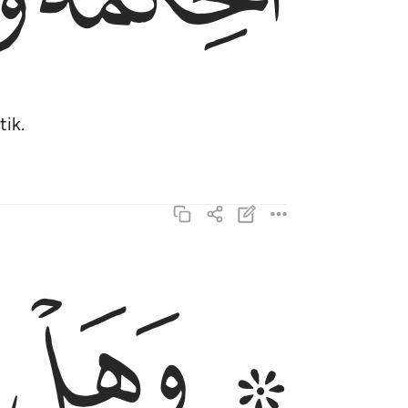
tik.
ﱤ ﱥ
۞ وهل اتاك نبا الخصم اذ تسوروا المحراب ٢١
وَهَلْ أَتَىٰكَ نَبَؤُا۟ ٱلْخَصْمِ إِذْ تَسَوَّرُوا۟ ٱلْمِحْ