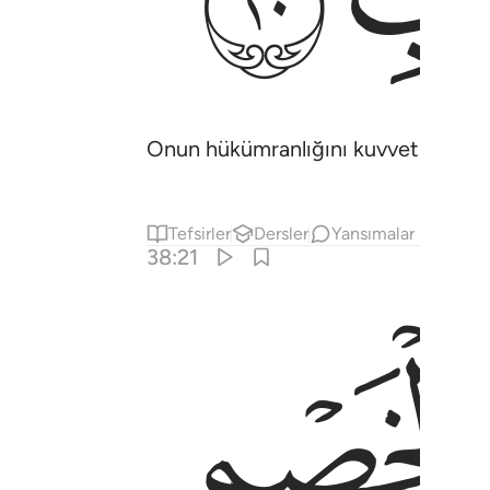
Onun hükümranlığını kuvvetlendirmi
Tefsirler
Dersler
Yansımalar
38:21