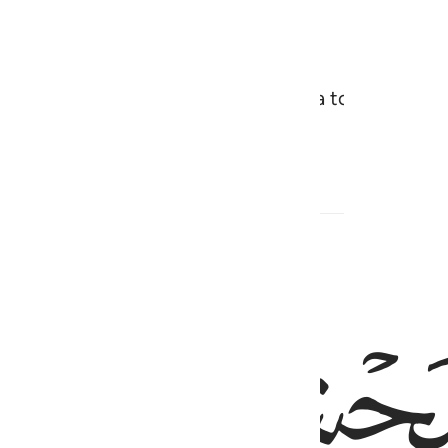
aber tesbih eden dağları, kuşları da toplu halde o
ﱘ
ﱙ