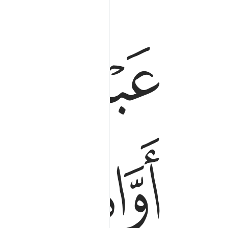
ﱆ
ﱇ
ﱌ
ﱍ