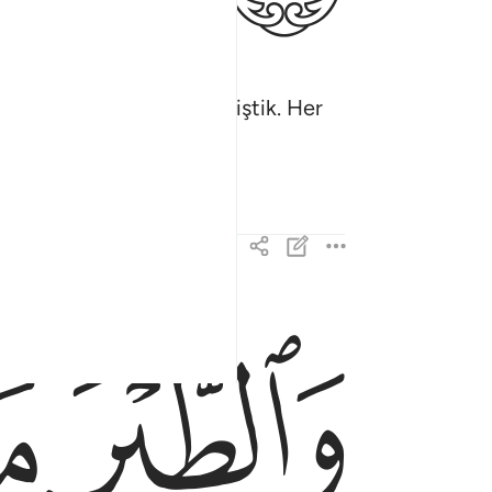
nun buyruğu altına vermiştik. Her
ﱖ
ﱗ
والطير محشورة كل له اواب ١٩
وَٱلطَّيْرَ مَحْشُورَةًۭ ۖ كُلٌّۭ لَّهُۥٓ أَوَّابٌۭ ١٩