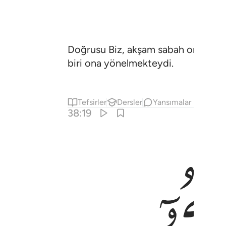
Doğrusu Biz, akşam sabah onunla ber
biri ona yönelmekteydi.
Tefsirler
Dersler
Yansımalar
38:19
ﱚ