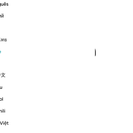
guês
ﱈ
ﱉﱊ
ﱋ
ий
ไทย
e
中文
u
ol
ili
Việt