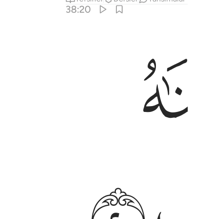
38:20
ﱣ