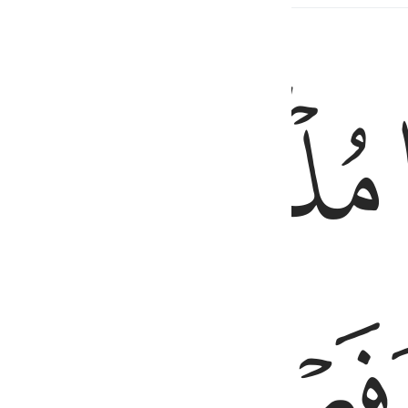
ﱞ
ﱟ
خِطَابِ ٢٠
ﱢ