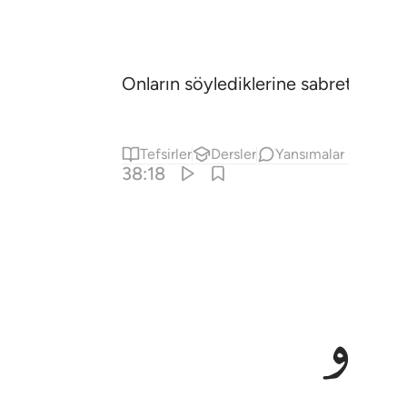
Onların söylediklerine sabret; güçlü
Tefsirler
Dersler
Yansımalar
38:18