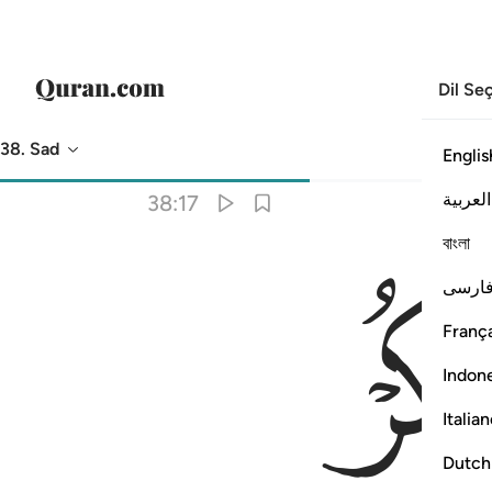
Dil Se
38. Sad
Englis
Meal
: Turkish Translation (Diyanet)
العربية
38:17
বাংলা
ارسی
França
Indon
Italia
Dutch