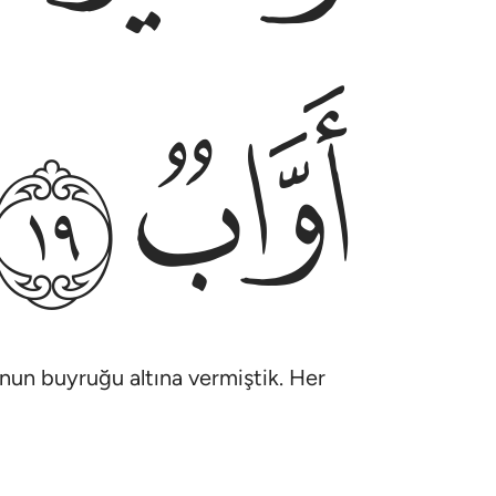
ﱛ
ﱜ
nun buyruğu altına vermiştik. Her