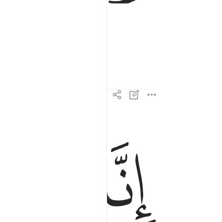
ﱎ
ﱏ
انا سخرنا الجبال معه يسبحن بالعشي والاشراق ١٨
إِنَّا سَخَّرْنَا ٱلْجِبَالَ مَعَهُۥ يُسَبِّحْنَ بِٱلْعَشِىِّ وَٱلْإِشْرَاقِ 