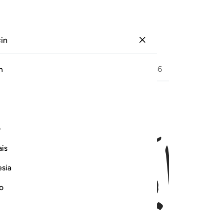
çin
Giriş yap
Sayfa
454
Cüz
23
/
Hizb
46
h
ﱃ
ﱄ
ﱅ
اب ١٧
ف
َوَّابٌ ١٧
is
esia
no