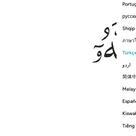
Portu
русск
Shqip
ภาษา
Türkç
اردو
简体
Melay
Españ
Kiswah
Tiếng 