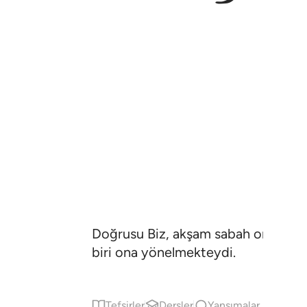
Doğrusu Biz, akşam sabah onunla ber
biri ona yönelmekteydi.
Tefsirler
Dersler
Yansımalar