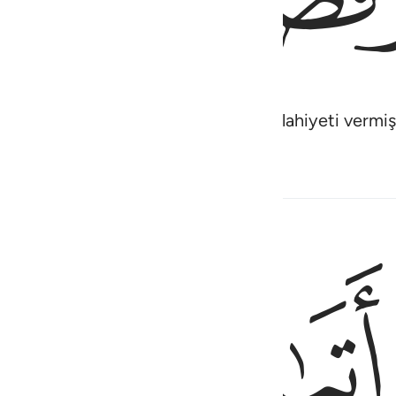
ştik. Ona hikmet ve kesin hüküm selahiyeti vermiş
ﱦ
ﱧ
ﱨ
۞ رَابَ ٢١