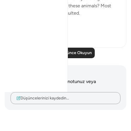
favors, associated you with these animals? Most
people would be greatly insulted.
This is d...
Daha fazla gör
6
0
248
Daha Fazla Düşünce Okuyun
Notlar ve Düşünceler
Bu ayetle ilgili herhangi bir notunuz veya
düşünceniz yok.
Düşüncelerinizi kaydedin…