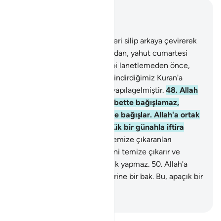
Bağlam içinde okuyun
Bölüm 4, Sayfa 86, Juz 5
47
.
Ey Kitap verilenler! Yüzleri silip arkaya çevirerek
enseler gibi dümdüz yapmadan, yahut cumartesi
güncüleri lanetlediğimiz gibi lanetlemeden önce,
yanınızdakini tasdik ederek indirdiğimiz Kuran'a
inanın; Allah'ın emri daima yapılagelmiştir.
48
.
Allah
kendisine ortak koşmayı elbette bağışlamaz,
bundan başkasını dilediğine bağışlar. Allah'a ortak
koşan kimse, şüphesiz büyük bir günahla iftira
etmiş olur.
49
.
Kendilerini temize çıkaranları
görmedin mi? Allah dilediğini temize çıkarır ve
kendilerine kıl kadar haksızlık yapmaz.
50
.
Allah'a
nasıl yalan yere iftira ettiklerine bir bak. Bu, apaçık bir
günah olarak yeter.
-
Turkish Translation(Diyanet)