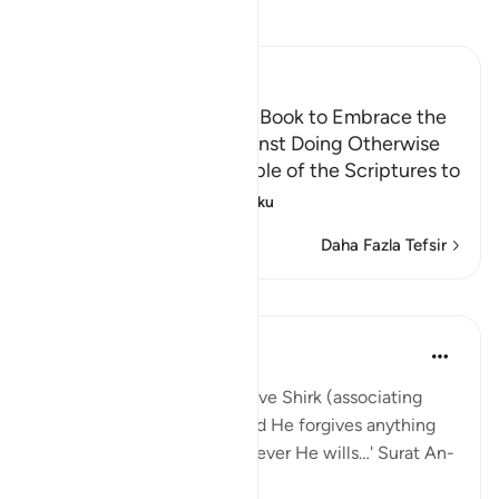
Tefsir okuyun.
Ibn Kathir (Abridged)
Calling the People of the Book to Embrace the
Faith, Warning them Against Doing Otherwise
Allah commands the People of the Scriptures to
believe in wha
…
Devamını oku
Daha Fazla Tefsir
Dersler
Abu Bakr Zoud
5 yıl önce
·
referans
ayet 4:48
'Indeed Allah does not forgive Shirk (associating
partners in His worship), and He forgives anything
besides that (Shirk) to whoever He wills…' Surat An-
Nisa:48.