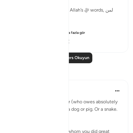
What is the wisdom behind Allah’s ﷻ words, لمن
يشاء 'to whoever He wills'?
The scholars mention ...
Daha fazla gör
19
0
560
Daha Fazla Ders Okuyun
Yansımalar
A Siddiqui
6 yıl önce
·
referans
ayet 4:48
What if a complete stranger (who owes absolutely
nothing to you) called you a dog or pig. Or a snake.
How would you feel?
Now what if someone, for whom you did great