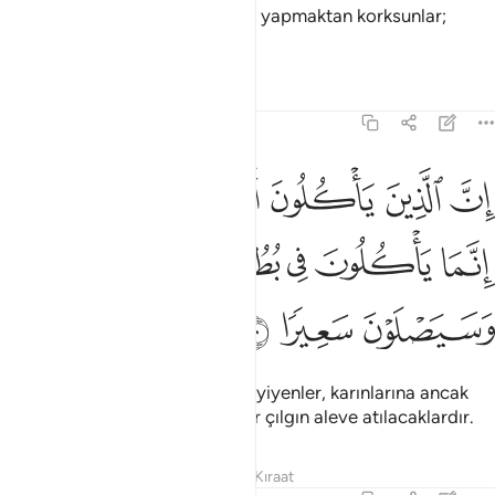
endişe edecek olanlar, haksızlık yapmaktan korksunlar;
dürüst söz söylesinler.
Tefsirler
Dersler
Yansımalar
4:10
ﱴ
ﱵ
ﱶ
ﱷ
ﱸ
ﱹ
ن الذين ياكلون اموال اليتامى ظلما انما ياكلون في بطونهم نارا وسيصلون
ِنَّ ٱلَّذِينَ يَأْكُلُونَ أَمْوَٰلَ ٱلْيَتَـٰمَىٰ ظُلْمًا إِنَّمَا يَأْكُلُونَ فِى بُطُونِهِمْ نَارًۭا
ﱺ
ﱻ
ﱼ
ﱽ
ﱾﱿ
ﲀ
ﲁ
ﲂ
Yetimlerin mallarını haksız yere yiyenler, karınlarına ancak
ateş tıkınmış olurlar, zaten onlar çılgın aleve atılacaklardır.
Tefsirler
Dersler
Yansımalar
Kıraat