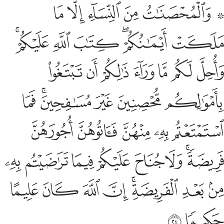
ﱁ ﱂ
ﱃ
ﱄ
ﱅ
ﱆ
المحصنات من النساء الا ما ملكت ايمانكم كتاب الله عليكم واحل لكم م
َٱلْمُحْصَنَـٰتُ مِنَ ٱلنِّسَآءِ إِلَّا مَا مَلَكَتْ أَيْمَـٰنُكُمْ ۖ كِتَـٰبَ ٱللَّهِ عَلَيْكُمْ ۚ وَ
ﱇ
ﱈﱉ
ﱊ
ﱋ
ﱌﱍ
ﱎ
ﱏ
ﱐ
ﱑ
ﱒ
ﱓ
ﱔ
ﱕ
ﱖ
ﱗ
ﱘﱙ
ﱚ
ﱛ
ﱜ
ﱝ
ﱞ
ﱟ
ﱠﱡ
ﱢ
ﱣ
ﱤ
ﱥ
ﱦ
ﱧ
ﱨ
ﱩ
ﱪﱫ
ﱬ
ﱭ
ﱮ
ﱯ
ﱰ
ﱱ