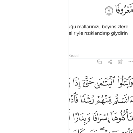
ﲲ
ﲳ
Allah'ın sizi koruyucu kılmış olduğu mallarınızı, beyinsizlere
vermeyin, kendilerini bunların geliriyle rızıklandırıp giydirin
ve onlara güzel söz söyleyin.
Tefsirler
Dersler
Yansımalar
Kıraat
4:6
ﲴ
ﲵ
ﲶ
ﲷ
ﲸ
ﲹ
ﲺ
ابتلوا اليتامى حتى اذا بلغوا النكاح فان انستم منهم رشدا فادفعوا اليه
َٱبْتَلُوا۟ ٱلْيَتَـٰمَىٰ حَتَّىٰٓ إِذَا بَلَغُوا۟ ٱلنِّكَاحَ فَإِنْ ءَانَسْتُم مِّنْهُمْ رُشْدًۭا 
ﲻ
ﲼ
ﲽ
ﲾ
ﲿ
ﳀﳁ
ﳂ
ﳃ
ﳄ
ﳅ
ﳆ
ﳇﳈ
ﳉ
ﳊ
ﳋ