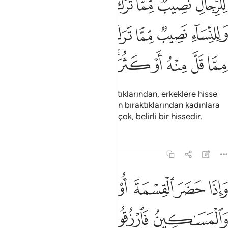
ﱁ
ﱂ
ﱃ
ﱄ
ﱅ
ﱆ
ِّلرِّجَالِ نَصِيبٌۭ مِّمَّا تَرَكَ ٱلْوَٰلِدَانِ وَٱلْأَقْرَبُونَ وَلِلنِّسَآءِ نَصِيبٌۭ مِّمَّا تَر
ﱇ
ﱈ
ﱉ
ﱊ
ﱋ
ﱌ
ﱍ
ﱎ
ﱏ
ﱐ
ﱑﱒ
ﱓ
ﱔ
ﱕ
Ana babanın ve yakınların bıraktıklarından, erkeklere hisse
vardır. Ana babanın ve yakınların bıraktıklarından kadınlara
da hisse vardır. Bunlar, az veya çok, belirli bir hissedir.
Tefsirler
Dersler
Yansımalar
4:8
ﱖ
ﱗ
ﱘ
ﱙ
ﱚ
ﱛ
اذا حضر القسمة اولو القربى واليتامى والمساكين فارزقوهم منه وقولوا
َإِذَا حَضَرَ ٱلْقِسْمَةَ أُو۟لُوا۟ ٱلْقُرْبَىٰ وَٱلْيَتَـٰمَىٰ وَٱلْمَسَـٰكِينُ فَٱرْزُقُوهُ
ﱜ
ﱝ
ﱞ
ﱟ
ﱠ