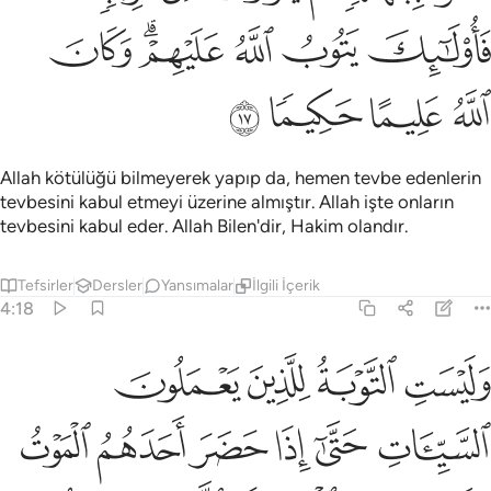
ﱶ
ﱷ
ﱸ
ﱹﱺ
ﱻ
ﱼ
ﱽ
ﱾ
ﱿ
Allah kötülüğü bilmeyerek yapıp da, hemen tevbe edenlerin
tevbesini kabul etmeyi üzerine almıştır. Allah işte onların
tevbesini kabul eder. Allah Bilen'dir, Hakim olandır.
Tefsirler
Dersler
Yansımalar
İlgili İçerik
4:18
ﲀ
ﲁ
ﲂ
ﲃ
ليست التوبة للذين يعملون السييات حتى اذا حضر احدهم الموت قال اني تبت
َلَيْسَتِ ٱلتَّوْبَةُ لِلَّذِينَ يَعْمَلُونَ ٱلسَّيِّـَٔاتِ حَتَّىٰٓ إِذَا حَضَرَ أَحَدَهُمُ ٱلْمَوْتُ قَالَ 
ﲄ
ﲅ
ﲆ
ﲇ
ﲈ
ﲉ