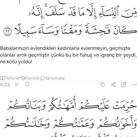
ﱥ
ﱦ
ﱧ
ﱨ
ﱩ
ﱪﱫ
ﱬ
ﱭ
ﱮ
ﱯ
ﱰ
ﱱ
ﱲ
Babalarınızın evlendikleri kadınlarla evlenmeyin, geçmişte
olanlar artık geçmiştir çünkü bu bir fuhuş ve igrenç bir şeydi,
ne kötü yoldu!
Tefsirler
Dersler
Yansımalar
4:23
ﱳ
ﱴ
ﱵ
ﱶ
رمت عليكم امهاتكم وبناتكم واخواتكم وعماتكم وخالاتكم وبنات الاخ وبن
ُرِّمَتْ عَلَيْكُمْ أُمَّهَـٰتُكُمْ وَبَنَاتُكُمْ وَأَخَوَٰتُكُمْ وَعَمَّـٰتُكُمْ وَخَـٰلَـٰتُكُمْ وَبَنَاتُ 
ﱷ
ﱸ
ﱹ