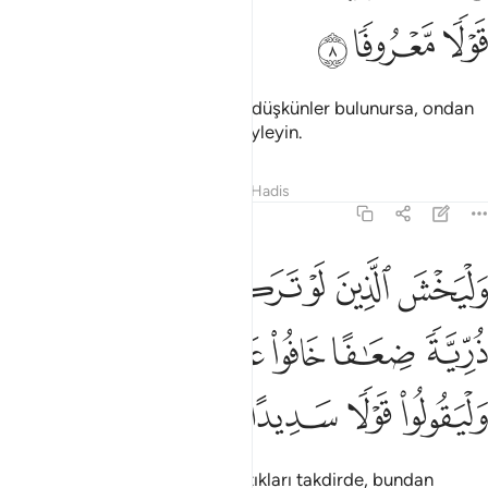
ﱡ
ﱢ
ﱣ
Taksimde, yakınlar, yetimler ve düşkünler bulunursa, ondan
onlara da verin, güzel sözler söyleyin.
Tefsirler
Dersler
Yansımalar
Hadis
4:9
ﱤ
ﱥ
ﱦ
ﱧ
ﱨ
ﱩ
ليخش الذين لو تركوا من خلفهم ذرية ضعافا خافوا عليهم فليتقوا الله ولي
َلْيَخْشَ ٱلَّذِينَ لَوْ تَرَكُوا۟ مِنْ خَلْفِهِمْ ذُرِّيَّةًۭ ضِعَـٰفًا خَافُوا۟ عَلَيْهِمْ فَلْ
ﱪ
ﱫ
ﱬ
ﱭ
ﱮ
ﱯ
ﱰ
ﱱ
ﱲ
ﱳ
Arkalarında cılız çocuklar bıraktıkları takdirde, bundan