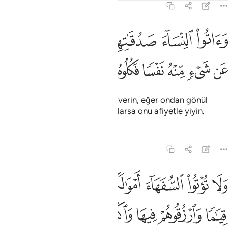
4:4
ﲓ
ﲔ
ﲕ
ﲖﲗ
ﲘ
ﲙ
ﲚ
اتوا النساء صدقاتهن نحلة فان طبن لكم عن شيء منه نفسا فكلوه هنييا 
َءَاتُوا۟ ٱلنِّسَآءَ صَدُقَـٰتِهِنَّ نِحْلَةًۭ ۚ فَإِن طِبْنَ لَكُمْ عَن شَىْءٍۢ مِّنْهُ نَفْسًۭا فَكُلُوهُ هَنِيٓـًۭٔا م
ﲛ
ﲜ
ﲝ
ﲞ
ﲟ
ﲠ
ﲡ
ﲢ
Kadınlara mehirlerini cömertçe verin, eğer ondan gönül
hoşluğu ile size bir şey bağışlarlarsa onu afiyetle yiyin.
Tefsirler
Dersler
Yansımalar
4:5
ﲣ
ﲤ
ﲥ
ﲦ
ﲧ
ﲨ
ﲩ
ﲪ
لا توتوا السفهاء اموالكم التي جعل الله لكم قياما وارزقوهم فيها واكسو
َلَا تُؤْتُوا۟ ٱلسُّفَهَآءَ أَمْوَٰلَكُمُ ٱلَّتِى جَعَلَ ٱللَّهُ لَكُمْ قِيَـٰمًۭا وَٱرْزُقُوه
ﲫ
ﲬ
ﲭ
ﲮ
ﲯ
ﲰ
ﲱ