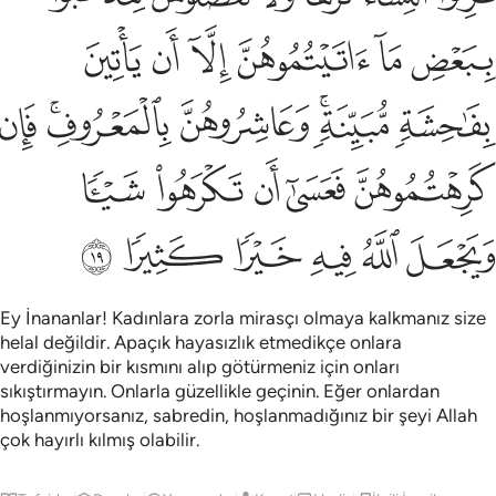
ﲨ
ﲩ
ﲪ
ﲫ
ﲬ
ﲭ
ﲮ
ﲯﲰ
ﲱ
ﲲﲳ
ﲴ
ﲵ
ﲶ
ﲷ
ﲸ
ﲹ
ﲺ
ﲻ
ﲼ
ﲽ
ﲾ
ﲿ
Ey İnananlar! Kadınlara zorla mirasçı olmaya kalkmanız size
helal değildir. Apaçık hayasızlık etmedikçe onlara
verdiğinizin bir kısmını alıp götürmeniz için onları
sıkıştırmayın. Onlarla güzellikle geçinin. Eğer onlardan
hoşlanmıyorsanız, sabredin, hoşlanmadığınız bir şeyi Allah
çok hayırlı kılmış olabilir.