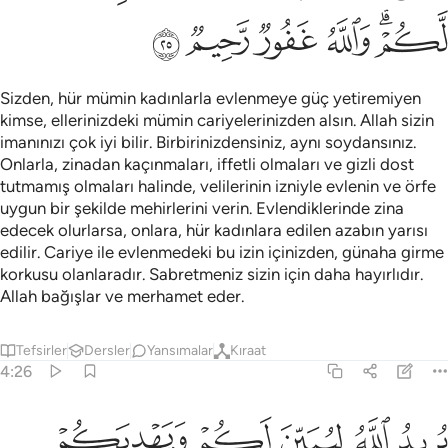
ﲮﲯ
ﲰ
ﲱ
ﲲ
ﲳ
Sizden, hür mümin kadınlarla evlenmeye güç yetiremiyen
kimse, ellerinizdeki mümin cariyelerinizden alsın. Allah sizin
imanınızı çok iyi bilir. Birbirinizdensiniz, aynı soydansınız.
Onlarla, zinadan kaçınmaları, iffetli olmaları ve gizli dost
tutmamış olmaları halinde, velilerinin izniyle evlenin ve örfe
uygun bir şekilde mehirlerini verin. Evlendiklerinde zina
edecek olurlarsa, onlara, hür kadınlara edilen azabın yarısı
edilir. Cariye ile evlenmedeki bu izin içinizden, günaha girme
korkusu olanlaradır. Sabretmeniz sizin için daha hayırlıdır.
Allah bağışlar ve merhamet eder.
Tefsirler
Dersler
Yansımalar
Kıraat
4:26
ﲴ
ﲵ
ﲶ
ﲷ
ﲸ
ريد الله ليبين لكم ويهديكم سنن الذين من قبلكم ويتوب عليكم والله علي
ُرِيدُ ٱللَّهُ لِيُبَيِّنَ لَكُمْ وَيَهْدِيَكُمْ سُنَنَ ٱلَّذِينَ مِن قَبْلِكُمْ وَيَتُوبَ عَلَيْكُمْ ۗ وَٱ