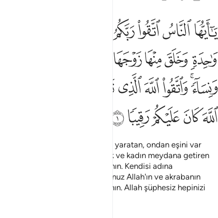
ﱁ
ﱂ
ﱃ
ﱄ
ﱅ
ﱆ
ﱇ
ﱈ
ا ايها الناس اتقوا ربكم الذي خلقكم من نفس واحدة وخلق منها زوجها وبث 
َـٰٓأَيُّهَا ٱلنَّاسُ ٱتَّقُوا۟ رَبَّكُمُ ٱلَّذِى خَلَقَكُم مِّن نَّفْسٍۢ وَٰحِدَةٍۢ وَخَلَقَ مِن
ﱉ
ﱊ
ﱋ
ﱌ
ﱍ
ﱎ
ﱏ
ﱐ
ﱑﱒ
ﱓ
ﱔ
ﱕ
ﱖ
ﱗ
ﱘﱙ
ﱚ
ﱛ
ﱜ
ﱝ
ﱞ
ﱟ
Ey İnsanlar! Sizi bir tek nefisten yaratan, ondan eşini var
eden ve ikisinden pek çok erkek ve kadın meydana getiren
Rabb'inize hürmetsizlikten sakının. Kendisi adına
birbirinizden dilekte bulunduğunuz Allah'ın ve akrabanın
haklarına riayetsizliktende sakının. Allah şüphesiz hepinizi
görüp gözetmektedir.