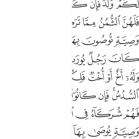
ﱥ
ﱦﱧ
ﱨ
ﱩ
ﱪ
ﱫ
ﱬ
ﱭ
ﱮ
ﱯﱰ
ﱱ
ﱲ
ﱳ
ﱴ
ﱵ
ﱶ
ﱷﱸ
ﱹ
ﱺ
ﱻ
ﱼ
ﱽ
ﱾ
ﱿ
ﲀ
ﲁ
ﲂ
ﲃ
ﲄ
ﲅ
ﲆ
ﲇﲈ
ﲉ
ﲊ
ﲋ
ﲌ
ﲍ
ﲎ
ﲏ
ﲐ
ﲑﲒ
ﲓ
ﲔ
ﲕ
ﲖ
ﲗ
ﲘ
ﲙ
ﲚ