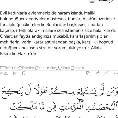
Evli kadınlarla evlenmeniz de haram kılındı. Maliki
bulunduğunuz cariyeler müstesna, bunlar, Allah'ın üzerinize
farz kıldığı hükümlerdir. Bunlardan başkasını, zinadan
kaçınıp, iffetli olarak, mallarınızla istemeniz size helal kılındı.
Onlardan faydalandığınıza mukabil, kararlaştırılmış olan
mehirlerini verin; kararlaştırılandan başka, karşılıklı hoşnud
olduğunuz hususda size bir sorumluluk yoktur. Allah
Bilen'dir, Hakim'dir.
Tefsirler
Dersler
Yansımalar
Kıraat
Hadis
4:25
ﱲ
ﱳ
ﱴ
ﱵ
ﱶ
ﱷ
ﱸ
من لم يستطع منكم طولا ان ينكح المحصنات المومنات فمن ما ملكت ا
َمَن لَّمْ يَسْتَطِعْ مِنكُمْ طَوْلًا أَن يَنكِحَ ٱلْمُحْصَنَـٰتِ ٱلْمُؤْمِنَـٰتِ فَمِن مَّا مَلَك
ﱹ
ﱺ
ﱻ
ﱼ
ﱽ