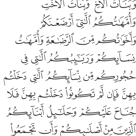
ﱺ
ﱻ
ﱼ
ﱽ
ﱾ
ﱿ
ﲀ
ﲁ
ﲂ
ﲃ
ﲄ
ﲅ
ﲆ
ﲇ
ﲈ
ﲉ
ﲊ
ﲋ
ﲌ
ﲍ
ﲎ
ﲏ
ﲐ
ﲑ
ﲒ
ﲓ
ﲔ
ﲕ
ﲖ
ﲗ
ﲘ
ﲙ
ﲚ
ﲛ
ﲜ
ﲝ