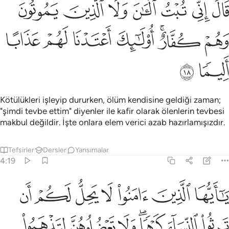
ﲊ
ﲋ
ﲌ
ﲍ
ﲎ
ﲏ
ﲐ
ﲑ
ﲒﲓ
ﲔ
ﲕ
ﲖ
ﲗ
ﲘ
ﲙ
Kötülükleri işleyip dururken, ölüm kendisine geldiği zaman;
"şimdi tevbe ettim" diyenler ile kafir olarak ölenlerin tevbesi
makbul değildir. İşte onlara elem verici azab hazırlamışızdır.
Tefsirler
Dersler
Yansımalar
4:19
ﲚ
ﲛ
ﲜ
ﲝ
ﲞ
ﲟ
ﲠ
ا ايها الذين امنوا لا يحل لكم ان ترثوا النساء كرها ولا تعضلوهن لتذهب
َـٰٓأَيُّهَا ٱلَّذِينَ ءَامَنُوا۟ لَا يَحِلُّ لَكُمْ أَن تَرِثُوا۟ ٱلنِّسَآءَ كَرْهًۭا ۖ وَلَا تَع
ﲡ
ﲢ
ﲣﲤ
ﲥ
ﲦ
ﲧ