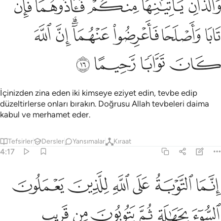
ﱙ
ﱚ
ﱛ
ﱜﱝ
ﱞ
َٱلَّذَانِ يَأْتِيَـٰنِهَا مِنكُمْ فَـَٔاذُوهُمَا ۖ فَإِن تَابَا وَأَصْلَحَا فَأَعْرِضُوا۟ عَنْهُمَآ ۗ إِن
ﱟ
ﱠ
ﱡ
ﱢﱣ
ﱤ
ﱥ
ﱦ
ﱧ
ﱨ
ﱩ
İçinizden zina eden iki kimseye eziyet edin, tevbe edip
düzeltirlerse onları bırakın. Doğrusu Allah tevbeleri daima
kabul ve merhamet eder.
Tefsirler
Dersler
Yansımalar
Kıraat
4:17
ﱪ
ﱫ
ﱬ
ﱭ
ﱮ
ﱯ
نما التوبة على الله للذين يعملون السوء بجهالة ثم يتوبون من قريب فاولا
ِنَّمَا ٱلتَّوْبَةُ عَلَى ٱللَّهِ لِلَّذِينَ يَعْمَلُونَ ٱلسُّوٓءَ بِجَهَـٰلَةٍۢ ثُمَّ يَتُوبُونَ مِن ق
ﱰ
ﱱ
ﱲ
ﱳ
ﱴ
ﱵ