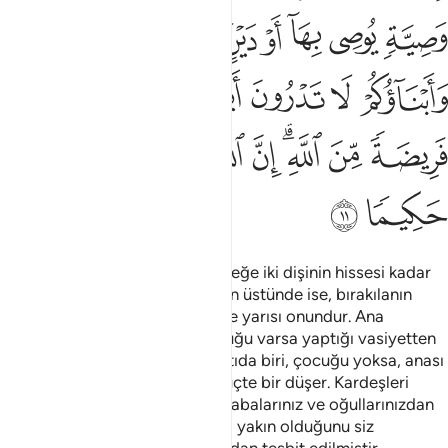
ﲼ
ﲽ
ﲾ
ﲿ
ﳀﳁ
ﳂ
ﳃ
ﳄ
ﳅ
ﳆ
ﳇ
ﳈ
ﳉﳊ
ﳋ
ﳌ
ﳍﳎ
ﳏ
ﳐ
ﳑ
ﳒ
ﳓ
ﳔ
Allah çocuklarınız hakkında, erkeğe iki dişinin hissesi kadar
tavsiye eder. Eğer kadınlar ikinin üstünde ise, bırakılanın
üçte ikisi onlarındır; şayet bir ise yarısı onundur. Ana
babadan her birine, ölenin çocuğu varsa yaptığı vasiyetten
veya borcundan arta kalanın altıda biri, çocuğu yoksa, anası
babası ona varis olur, anasına üçte bir düşer. Kardeşleri
varsa, altıda biri annesinindir; babalarınız ve oğullarınızdan
menfaatçe hangisinin size daha yakın olduğunu siz