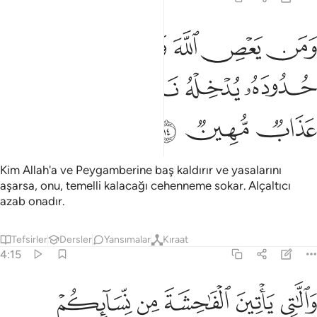
ﲺ
ﲻ
ﲼ
ﲽ
ﲾ
من يعص الله ورسوله ويتعد حدوده يدخله نارا خالدا فيها وله عذاب مهين 
َمَن يَعْصِ ٱللَّهَ وَرَسُولَهُۥ وَيَتَعَدَّ حُدُودَهُۥ يُدْخِلْهُ نَارًا خَـٰلِدًۭا فِيهَا وَلَهُ
ﲿ
ﳀ
ﳁ
ﳂ
ﳃ
ﳄ
ﳅ
ﳆ
ﳇ
Kim Allah'a ve Peygamberine baş kaldırır ve yasalarını
aşarsa, onu, temelli kalacağı cehenneme sokar. Alçaltıcı
azab onadır.
Tefsirler
Dersler
Yansımalar
Kıraat
4:15
ﱁ
ﱂ
ﱃ
ﱄ
ﱅ
اللاتي ياتين الفاحشة من نسايكم فاستشهدوا عليهن اربعة منكم فان شه
َٱلَّـٰتِى يَأْتِينَ ٱلْفَـٰحِشَةَ مِن نِّسَآئِكُمْ فَٱسْتَشْهِدُوا۟ عَلَيْهِنَّ أَرْبَعَةًۭ مِّنكُ