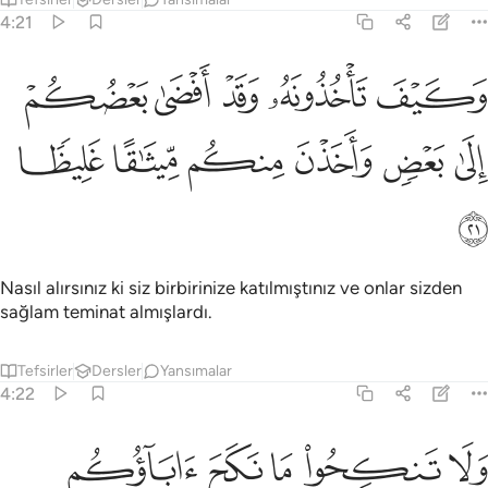
4:21
ﱔ
ﱕ
ﱖ
ﱗ
ﱘ
كيف تاخذونه وقد افضى بعضكم الى بعض واخذن منكم ميثاقا غليظا ٢١
َكَيْفَ تَأْخُذُونَهُۥ وَقَدْ أَفْضَىٰ بَعْضُكُمْ إِلَىٰ بَعْضٍۢ وَأَخَذْنَ مِنكُم مِّيثَـٰقًا غَلِيظ
ﱙ
ﱚ
ﱛ
ﱜ
ﱝ
ﱞ
ﱟ
Nasıl alırsınız ki siz birbirinize katılmıştınız ve onlar sizden
sağlam teminat almışlardı.
Tefsirler
Dersler
Yansımalar
4:22
ﱠ
ﱡ
ﱢ
ﱣ
ﱤ
لا تنكحوا ما نكح اباوكم من النساء الا ما قد سلف انه كان فاحشة ومقتا و
َلَا تَنكِحُوا۟ مَا نَكَحَ ءَابَآؤُكُم مِّنَ ٱلنِّسَآءِ إِلَّا مَا قَدْ سَلَفَ ۚ إِنَّهُۥ كَانَ فَ