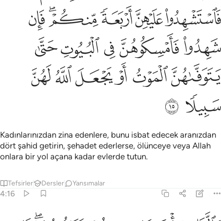
ﱆ
ﱇ
ﱈ
ﱉﱊ
ﱋ
ﱌ
ﱍ
ﱎ
ﱏ
ﱐ
ﱑ
ﱒ
ﱓ
ﱔ
ﱕ
ﱖ
ﱗ
ﱘ
Kadınlarınızdan zina edenlere, bunu isbat edecek aranızdan
dört şahid getirin, şehadet ederlerse, ölünceye veya Allah
onlara bir yol açana kadar evlerde tutun.
Tefsirler
Dersler
Yansımalar
4:16
اللذان ياتيانها منكم فاذوهما فان تابا واصلحا فاعرضوا عنهما ان الله كان ت