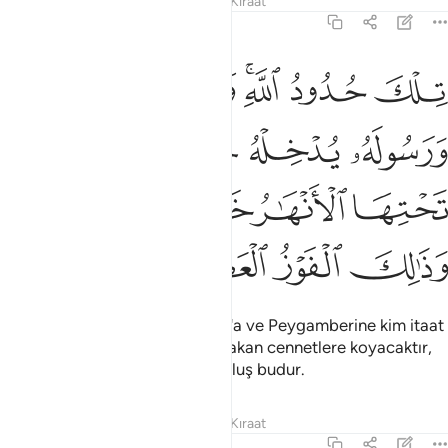
Tefsirler
Dersler
Yansımalar
Kıraat
4:13
ﲥ
ﲦ
ﲧﲨ
ﲩ
ﲪ
ﲫ
لك حدود الله ومن يطع الله ورسوله يدخله جنات تجري من تحتها الانهار خا
ِلْكَ حُدُودُ ٱللَّهِ ۚ وَمَن يُطِعِ ٱللَّهَ وَرَسُولَهُۥ يُدْخِلْهُ جَنَّـٰتٍۢ تَجْرِى
ﲬ
ﲭ
ﲮ
ﲯ
ﲰ
ﲱ
ﲲ
ﲳ
ﲴﲵ
ﲶ
ﲷ
ﲸ
ﲹ
Bunlar Allah'ın yasalarıdır. Allah'a ve Peygamberine kim itaat
ederse onu içlerinden ırmaklar akan cennetlere koyacaktır,
orada temellidirler, büyük kurtuluş budur.
Tefsirler
Dersler
Yansımalar
Kıraat
4:14