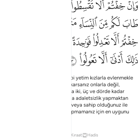
ﱴ
ﱵ
ﱶ
ﱷ
ﱸ
ﱹ
ﱺ
ﱻ
َإِنْ خِفْتُمْ أَلَّا تُقْسِطُوا۟ فِى ٱلْيَتَـٰمَىٰ فَٱنكِحُوا۟ مَا طَابَ لَكُم مِّنَ ٱلنِّسَآءِ مَثْنَىٰ
ﱼ
ﱽ
ﱾ
ﱿ
ﲀ
ﲁ
ﲂﲃ
ﲄ
ﲅ
ﲆ
ﲇ
ﲈ
ﲉ
ﲊ
ﲋ
ﲌﲍ
ﲎ
ﲏ
ﲐ
ﲑ
ﲒ
Eğer, velisi olduğunuz mal sahibi yetim kızlarla evlenmekle
onlara haksızlık yapmaktan korkarsanız onlarla değil,
hoşunuza giden başka kadınlarla iki, üç ve dörde kadar
evlenebilirsiniz; şayet, aralarında adaletsizlik yapmaktan
korkarsanız bir tane almalısınız veya sahip olduğunuz ile
yetinmelisiniz. Doğru yoldan sapmamanız için en uygunu
budur.
Tefsirler
Dersler
Yansımalar
Kıraat
Hadis