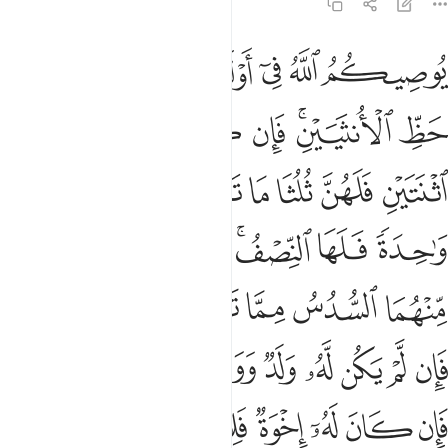
4:11
ﲃ
ﲄ
ﲅ
ﲆﲇ
ﲈ
ﲉ
وصيكم الله في اولادكم للذكر مثل حظ الانثيين فان كن نساء فوق اثنتين
ُوصِيكُمُ ٱللَّهُ فِىٓ أَوْلَـٰدِكُمْ ۖ لِلذَّكَرِ مِثْلُ حَظِّ ٱلْأُنثَيَيْنِ ۚ فَإِن كُنَّ نِسَآء
ﲊ
ﲋﲌ
ﲍ
ﲎ
ﲏ
ﲐ
ﲑ
ﲒ
ﲓ
ﲔ
ﲕﲖ
ﲗ
ﲘ
ﲙ
ﲚ
ﲛﲜ
ﲝ
ﲞ
ﲟ
ﲠ
ﲡ
ﲢ
ﲣ
ﲤ
ﲥ
ﲦ
ﲧﲨ
ﲩ
ﲪ
ﲫ
ﲬ
ﲭ
ﲮ
ﲯ
ﲰ
ﲱﲲ
ﲳ
ﲴ
ﲵ
ﲶ
ﲷ
ﲸﲹ
ﲺ
ﲻ