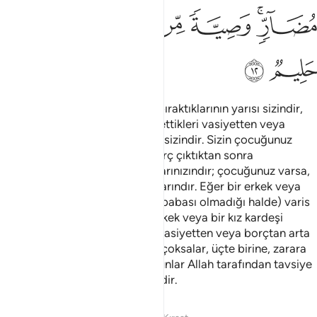
ﲛﲜ
ﲝ
ﲞ
ﲟﲠ
ﲡ
ﲢ
ﲣ
ﲤ
Kadınlarınızın çocukları yoksa bıraktıklarının yarısı sizindir,
çocukları varsa, bıraktıklarının ettikleri vasiyetten veya
borçtan arta kalanın dörtte biri sizindir. Sizin çocuğunuz
yoksa ettiğiniz vasiyet veya borç çıktıktan sonra
bıraktıklarınızın dörtte biri karılarınızındır; çocuğunuz varsa,
bıraktıklarınızın sekizde biri onlarındır. Eğer bir erkek veya
kadına kelale yollu (çocuğu ve babası olmadığı halde) varis
olunuyor ve bunların ana-bir erkek veya bir kız kardeşi
bulunuyorsa, her birine edilen vasiyetten veya borçtan arta
kalanın altıda biri düşer; ikiden çoksalar, üçte birine, zarara
uğratılmaksızın ortak olurlar. Bunlar Allah tarafından tavsiye
edilmiştir. Allah bilendir. Halim'dir.