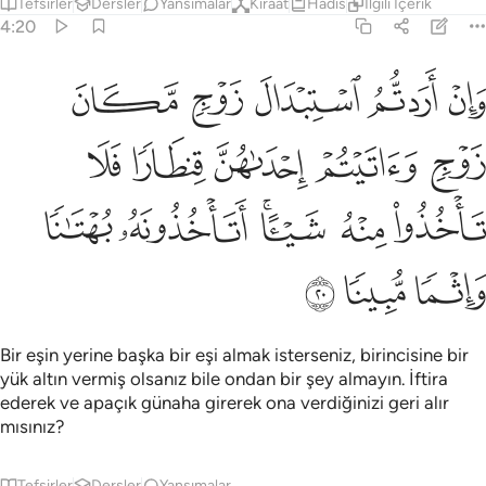
Tefsirler
Dersler
Yansımalar
Kıraat
Hadis
İlgili İçerik
4:20
ﱁ
ﱂ
ﱃ
ﱄ
ﱅ
ان اردتم استبدال زوج مكان زوج واتيتم احداهن قنطارا فلا تاخذوا منه شييا 
َإِنْ أَرَدتُّمُ ٱسْتِبْدَالَ زَوْجٍۢ مَّكَانَ زَوْجٍۢ وَءَاتَيْتُمْ إِحْدَىٰهُنَّ قِنطَارًۭا فَلَا 
ﱆ
ﱇ
ﱈ
ﱉ
ﱊ
ﱋ
ﱌ
ﱍﱎ
ﱏ
ﱐ
ﱑ
ﱒ
ﱓ
Bir eşin yerine başka bir eşi almak isterseniz, birincisine bir
yük altın vermiş olsanız bile ondan bir şey almayın. İftira
ederek ve apaçık günaha girerek ona verdiğinizi geri alır
mısınız?
Tefsirler
Dersler
Yansımalar