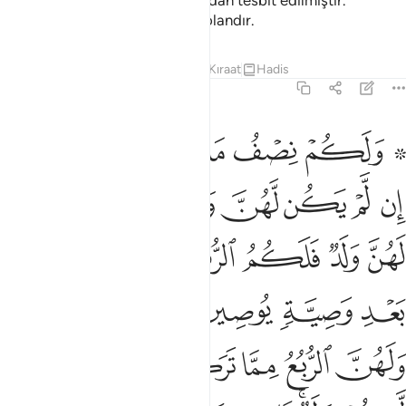
bilmezsiniz. Bunlar Allah tarafından tesbit edilmiştir.
Doğrusu Allah bilendir, Hakim olandır.
Tefsirler
Dersler
Yansımalar
Kıraat
Hadis
4:12
ﱁ ﱂ
ﱃ
ﱄ
ﱅ
ﱆ
لكم نصف ما ترك ازواجكم ان لم يكن لهن ولد فان كان لهن ولد فلكم ال
َلَكُمْ نِصْفُ مَا تَرَكَ أَزْوَٰجُكُمْ إِن لَّمْ يَكُن لَّهُنَّ وَلَدٌۭ ۚ فَإِن كَانَ لَهُنَّ وَ
ﱇ
ﱈ
ﱉ
ﱊ
ﱋﱌ
ﱍ
ﱎ
ﱏ
ﱐ
ﱑ
ﱒ
ﱓ
ﱔﱕ
ﱖ
ﱗ
ﱘ
ﱙ
ﱚ
ﱛ
ﱜﱝ
ﱞ
ﱟ
ﱠ
ﱡ
ﱢ
ﱣ
ﱤ