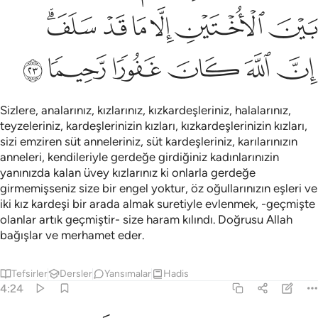
ﲞ
ﲟ
ﲠ
ﲡ
ﲢ
ﲣﲤ
ﲥ
ﲦ
ﲧ
ﲨ
ﲩ
ﲪ
Sizlere, analarınız, kızlarınız, kızkardeşleriniz, halalarınız,
teyzeleriniz, kardeşlerinizin kızları, kızkardeşlerinizin kızları,
sizi emziren süt anneleriniz, süt kardeşleriniz, karılarınızın
anneleri, kendileriyle gerdeğe girdiğiniz kadınlarınızin
yanınızda kalan üvey kızlarınız ki onlarla gerdeğe
girmemişseniz size bir engel yoktur, öz oğullarınızın eşleri ve
iki kız kardeşi bir arada almak suretiyle evlenmek, -geçmişte
olanlar artık geçmiştir- size haram kılındı. Doğrusu Allah
bağışlar ve merhamet eder.
Tefsirler
Dersler
Yansımalar
Hadis
4:24