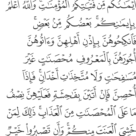
ﱾ
ﱿ
ﲀ
ﲁﲂ
ﲃ
ﲄ
ﲅﲆ
ﲇ
ﲈ
ﲉﲊ
ﲋ
ﲌ
ﲍ
ﲎ
ﲏ
ﲐ
ﲑ
ﲒ
ﲓ
ﲔ
ﲕ
ﲖﲗ
ﲘ
ﲙ
ﲚ
ﲛ
ﲜ
ﲝ
ﲞ
ﲟ
ﲠ
ﲡ
ﲢ
ﲣﲤ
ﲥ
ﲦ
ﲧ
ﲨ
ﲩﲪ
ﲫ
ﲬ
ﲭ