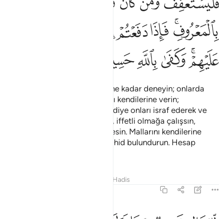
ﳌﳍ
ﳎ
ﳏ
ﳐ
ﳑ
ﳒﳓ
ﳔ
ﳕ
ﳖ
ﳗ
ﳘ
ﳙﳚ
ﳛ
ﳜ
ﳝ
ﳞ
Yetimleri, evlenme çağına gelene kadar deneyin; onlarda
olgunlaşma görürseniz mallarını kendilerine verin;
büyüyecekler de geri alacaklar diye onları israf ederek ve
tez elden yemeyin. Zengin olan, iffetli olmağa çalışsın,
yoksul olan uygun bir şekilde yesin. Mallarını kendilerine
verdiğiniz zaman, yanlarında şahid bulundurun. Hesap
sormak için Allah yeter.
Tefsirler
Dersler
Yansımalar
Hadis
4:7
لرجال نصيب مما ترك الوالدان والاقربون وللنساء نصيب مما ترك الوالد