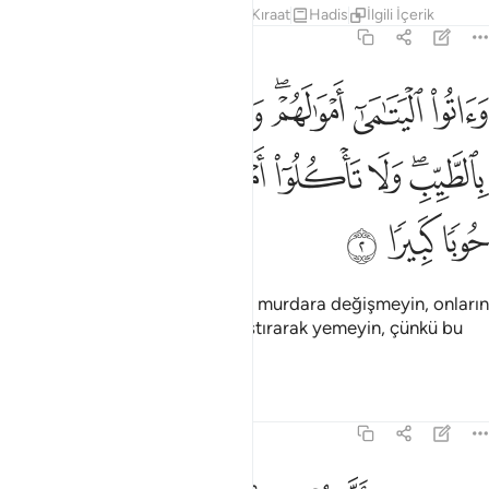
Tefsirler
Dersler
Yansımalar
Kıraat
Hadis
İlgili İçerik
4:2
ﱠ
ﱡ
ﱢﱣ
ﱤ
ﱥ
ﱦ
اتوا اليتامى اموالهم ولا تتبدلوا الخبيث بالطيب ولا تاكلوا اموالهم الى امو
َءَاتُوا۟ ٱلْيَتَـٰمَىٰٓ أَمْوَٰلَهُمْ ۖ وَلَا تَتَبَدَّلُوا۟ ٱلْخَبِيثَ بِٱلطَّيِّبِ ۖ وَلَا تَأْكُلُوٓا
ﱧﱨ
ﱩ
ﱪ
ﱫ
ﱬ
ﱭﱮ
ﱯ
ﱰ
ﱱ
ﱲ
ﱳ
Yetimlere mallarını verin. Temizi murdara değişmeyin, onların
mallariyle kendi mallarınızı karıştırarak yemeyin, çünkü bu
büyük bir suçtur.
Tefsirler
Dersler
Yansımalar
4:3
ان خفتم الا تقسطوا في اليتامى فانكحوا ما طاب لكم من النساء مثنى وثل