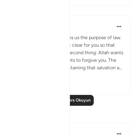
Dersler
Omar Suleiman
6 yıl önce
·
referans
ayet 4:26-28
In these 3 Verses, Allah gives us the purpose of law.
First, Allah wants to make it clear for you so that
there is no ambiguity. The second thing: Allah wants
you to succeed and He wants to forgive you. The
third thing: on the way to attaining that salvation a...
Daha fazla gör
29
0
Daha Fazla Ders Okuyun
Yansımalar
Mahjabeen Ahmad