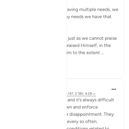
21 hafta önce
·
referans
ayet 4:28
As human beings, despite having multiple needs, we
do not even know how many needs we have that
Allah takes care of.
Even though we are needy, just as we cannot praise
Allah because He is as He praised Himself, in the
same way we cannot ask Him to the extent ...
Daha fazla gör
9
0
R H
30 hafta önce
·
referans
ayet 4:27, 4:147, 2:185, 4:28
I work with young children, and it’s always difficult
to have to put your foot down and enforce
consequences and see their disappointment. They
are promised special prizes every so often,
dependent on a number of conditions related to