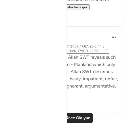
their behavior in class a...
Daha fazla gör
12
2
Rooma Khanam
49 hafta önce
·
ayet 33:72, 90:4, 4:28, 80:17, 21:37, 17:67, 96:6, 14:3
referans
4, 43:15, 18:54, 70:19, 17:11, 100:6, 17:100, 22:66
Various times in the Qur'an, Allah SWT reveals such
integral qualities of Al Insaan - Mankind which only
Al Khaaliq - The Creator can. Allah SWT describes
human beings as ungrateful, hasty, impatient, unfair,
stingy. He SWT calls them ignorant, argumentative,
...
Daha fazla gör
25
6
Daha Fazla Düşünce Okuyun