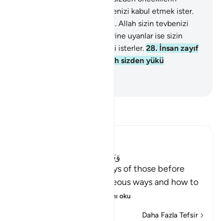
yollarını göstermek ve tevbenizi kabul etmek ister.
Allah Bilen'dir, Hakim'dir.
27
.
Allah sizin tevbenizi
kabul etmek ister, şehvetlerine uyanlar ise sizin
büyük bir sapıklığa girmenizi isterler.
28
.
İnsan zayıf
yaratılmış olduğundan Allah sizden yükü
hafifletmek ister.
-
Turkish Translation(Diyanet)
Tefsir okuyun.
Ibn Kathir (Abridged)
وَيَهْدِيَكُمْ سُنَنَ الَّذِينَ مِن قَبْلِكُمْ
(And to show you the ways of those before
you,) meaning their righteous ways and how to
adhere to the co
…
Devamını oku
Daha Fazla Tefsir