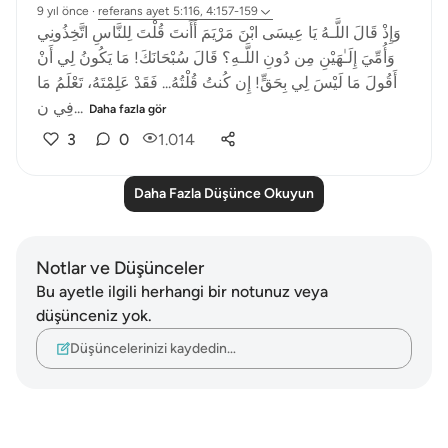
9 yıl önce
·
referans
ayet 5:116, 4:157-159
وَإِذْ قَالَ اللَّـهُ يَا عِيسَى ابْنَ مَرْيَمَ أَأَنتَ قُلْتَ لِلنَّاسِ اتَّخِذُونِي
وَأُمِّيَ إِلَـٰهَيْنِ مِن دُونِ اللَّـهِ؟ قَالَ سُبْحَانَكَ! مَا يَكُونُ لِي أَنْ
أَقُولَ مَا لَيْسَ لِي بِحَقٍّ! إِن كُنتُ قُلْتُهُ... فَقَدْ عَلِمْتَهُ، تَعْلَمُ مَا
فِي ن...
Daha fazla gör
3
0
1.014
Daha Fazla Düşünce Okuyun
Notlar ve Düşünceler
Bu ayetle ilgili herhangi bir notunuz veya
düşünceniz yok.
Düşüncelerinizi kaydedin…