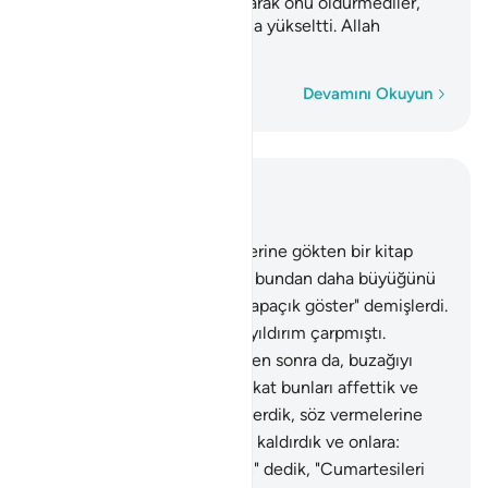
uymaktan ibarettir, kesin olarak onu öldürmediler,
bilakis Allah onu kendi katına yükseltti. Allah
Güçlü'dür, Hakim'dir.
Kelime kelime
Devamını Okuyun
Bağlam içinde okuyun
Bölüm 4, Sayfa 103, Juz 6
153
.
Kitap ehli, senin kendilerine gökten bir kitap
indirmeni isterler. Musa'dan bundan daha büyüğünü
istemişlerdi ve "Bize Allah'ı apaçık göster" demişlerdi.
Zulümlerinden ötürü onları yıldırım çarpmıştı.
Belgeler kendilerine geldikten sonra da, buzağıyı
tanrı olarak benimsediler, fakat bunları affettik ve
Musa'ya apaçık bir hüccet verdik, söz vermelerine
karşılık Tur dağını üzerlerine kaldırdık ve onlara:
"Kapıdan secde ederek girin" dedik, "Cumartesileri