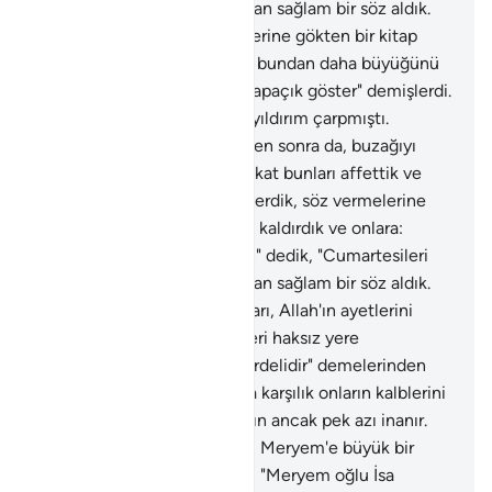
aşırı gitmeyin" dedik, onlardan sağlam bir söz aldık.
154
.
Kitap ehli, senin kendilerine gökten bir kitap
indirmeni isterler. Musa'dan bundan daha büyüğünü
istemişlerdi ve "Bize Allah'ı apaçık göster" demişlerdi.
Zulümlerinden ötürü onları yıldırım çarpmıştı.
Belgeler kendilerine geldikten sonra da, buzağıyı
tanrı olarak benimsediler, fakat bunları affettik ve
Musa'ya apaçık bir hüccet verdik, söz vermelerine
karşılık Tur dağını üzerlerine kaldırdık ve onlara:
"Kapıdan secde ederek girin" dedik, "Cumartesileri
aşırı gitmeyin" dedik, onlardan sağlam bir söz aldık.
155
.
Sözleşmelerini bozmaları, Allah'ın ayetlerini
inkar etmeleri, peygamberleri haksız yere
öldürmeleri, "Kalblerimiz perdelidir" demelerinden
ötürü Allah, evet, inkarlarına karşılık onların kalblerini
mühürledi, onun için bunların ancak pek azı inanır.
156
.
Bu, bir de inkarlarından, Meryem'e büyük bir
iftirada bulunmalarından ve: "Meryem oğlu İsa