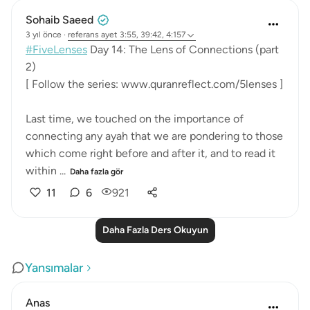
Sohaib Saeed
3 yıl önce
·
referans
ayet 3:55, 39:42, 4:157
#FiveLenses
Day 14: The Lens of Connections (part
2)
[ Follow the series: www.quranreflect.com/5lenses ]
Last time, we touched on the importance of
connecting any ayah that we are pondering to those
which come right before and after it, and to read it
within ...
Daha fazla gör
11
6
921
Daha Fazla Ders Okuyun
Yansımalar
Anas