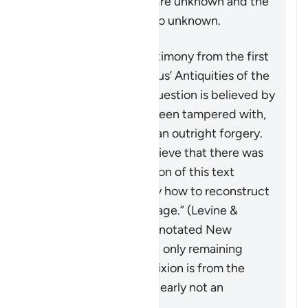
because their authors are unknown and the
authors’ sources are also unknown.
Another purported testimony from the first
century is from Josephus’ Antiquities of the
Jews
. The passage in question is believed by
all authorities to have been tampered with,
with some declaring it an outright forgery.
Those scholars who believe that there was
an original shorter version of this text
“disagree about exactly how to reconstruct
the original of the passage.” (Levine &
Brettler,
The Jewish Annotated New
Testament
, p. 576). The only remaining
testimony to the crucifixion is from the
letters of Paul, who is clearly not an
eyewitness.