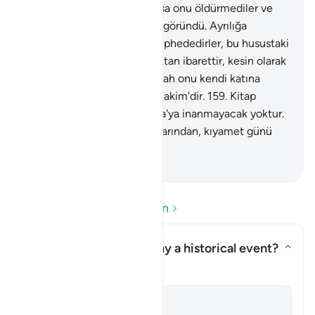
demelerinden ötürüdür. Oysa onu öldürmediler ve
asmadılar, fakat onlara öyle göründü. Ayrılığa
düştükleri şeyde doğrusu şüphededirler, bu husustaki
bilgileri ancak sanıya uymaktan ibarettir, kesin olarak
onu öldürmediler, bilakis Allah onu kendi katına
yükseltti. Allah Güçlü'dür, Hakim'dir.
159
.
Kitap
ehlinden, ölmeden önce, İsa'ya inanmayacak yoktur.
O, gerektiği gibi inanmadıklarından, kıyamet günü
onların aleyhine şahit olur.
-
Turkish Translation(Diyanet)
Soru ve Cevapları okuyun
Does the Quran here deny a historical event?
Yanıtı değiştir Does the Quran 
Açıklama
Cevap