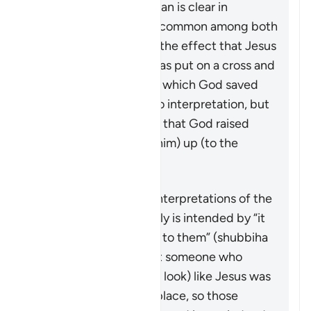
This passage in the Quran is clear in
rejecting the narrative common among both
Jews and Christians to the effect that Jesus
(peace be upon him) was put on a cross and
killed. The exact way in which God saved
him from that is open to interpretation, but
what is made explicit is that God raised
Jesus (peace by upon him) up (to the
heavens), alive.
Scholars have various interpretations of the
details, and what exactly is intended by “it
was made to appear so to them” (
shubbiha
lahum
). Many state that someone who
looked (or was made to look) like Jesus was
put on the cross in his place, so those