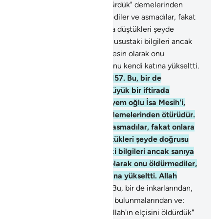
Mesih'i, Allah'ın elçisini öldürdük" demelerinden
ötürüdür. Oysa onu öldürmediler ve asmadılar, fakat
onlara öyle göründü. Ayrılığa düştükleri şeyde
doğrusu şüphededirler, bu husustaki bilgileri ancak
sanıya uymaktan ibarettir, kesin olarak onu
öldürmediler, bilakis Allah onu kendi katına yükseltti.
Allah Güçlü'dür, Hakim'dir.
157
.
Bu, bir de
inkarlarından, Meryem'e büyük bir iftirada
bulunmalarından ve: "Meryem oğlu İsa Mesih'i,
Allah'ın elçisini öldürdük" demelerinden ötürüdür.
Oysa onu öldürmediler ve asmadılar, fakat onlara
öyle göründü. Ayrılığa düştükleri şeyde doğrusu
şüphededirler, bu husustaki bilgileri ancak sanıya
uymaktan ibarettir, kesin olarak onu öldürmediler,
bilakis Allah onu kendi katına yükseltti. Allah
Güçlü'dür, Hakim'dir.
158
.
Bu, bir de inkarlarından,
Meryem'e büyük bir iftirada bulunmalarından ve:
"Meryem oğlu İsa Mesih'i, Allah'ın elçisini öldürdük"