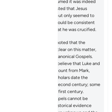
around would have assumed it was indeed
him. Some have suggested that Jesus
himself was put there but only seemed to
have died—this, too, would be consistent
with witness reports that he was crucified.
However, it should be noted that the
historical record is not clear on this matter,
certainly not the four Canonical Gospels.
Most critical historians believe that Luke and
Matthew took their account from Mark,
while the majority of scholars date the
Gospel of John to the second century; some
say the very end of the first century.
Furthermore, these gospels cannot be
regarded as decisive historical evidence