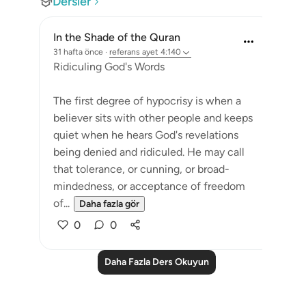
Dersler
In the Shade of the Quran
31 hafta önce
·
referans
ayet 4:140
Ridiculing God's Words
The first degree of hypocrisy is when a
believer sits with other people and keeps
quiet when he hears God's revelations
being denied and ridiculed. He may call
that tolerance, or cunning, or broad-
mindedness, or acceptance of freedom
of...
Daha fazla gör
0
0
Daha Fazla Ders Okuyun