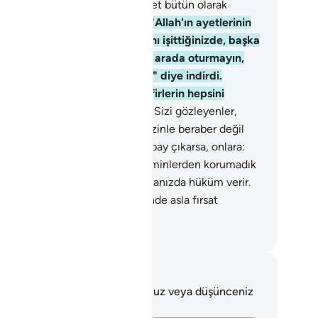
dret mi arıyorlar? Doğrusu kudret bütün olarak
ah'ındır.
140
.
O, size Kitap'da "Allah'ın ayetlerinin
ar edildiğini ve alaya alındığını işittiğinizde, başka
r söze geçmedikçe, onlarla bir arada oturmayın,
sa siz de onlar gibi olursunuz" diye indirdi.
ğrusu Allah münafıkları ve kafirlerin hepsini
hennemde toplayacaktır.
141
.
Sizi gözleyenler,
ah'tan size bir zafer gelirse, "Sizinle beraber değil
dik?" derler; eğer kafirlere bir pay çıkarsa, onlara:
ize üstünlük sağlayarak sizi müminlerden korumadık
?" derler. Allah kıyamet günü aranızda hüküm verir.
ah inkarcılara, inananlar aleyhinde asla fırsat
rmeyecektir.
rkish Translation(Diyanet)
tlar ve Düşünceler
 ayetle ilgili herhangi bir notunuz veya düşünceniz
k.