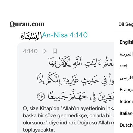
Dil Se
004
وقد نزل عليكم في الكتاب ان اذا سمع
An-Nisa
4:140
Englis
4:140
العربية
ﲼ
ﲽ
ﲾ
ﲿ
ﳀ
বাংলা
ﳇ
ﳈ
ﳉ
ﳊ
ﳋ
ﳌ
ارسی
França
ﳓ
ﳔ
ﳕ
ﳖ
ﳗ
Indon
O, size Kitap'da "Allah'ın ayetlerinin inkar edildiğ
Italia
başka bir söze geçmedikçe, onlarla bir arada ot
olursunuz" diye indirdi. Doğrusu Allah münafıkl
Dutch
toplayacaktır.