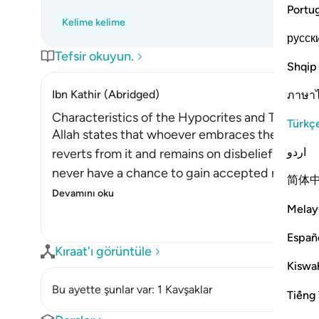
Portu
Kelime kelime
русск
Tefsir okuyun.
Shqip
Ibn Kathir (Abridged)
ภาษา
Characteristics of the Hypocrites and Their De
Türkç
Allah states that whoever embraces the faith, re
اردو
reverts from it and remains on disbelief and incre
never have a chance to gain accepted repentanc
简体
Devamını oku
Melay
Españ
Kıraat'ı görüntüle
Kiswah
Bu ayette şunlar var: 1 Kavşaklar
Tiếng 