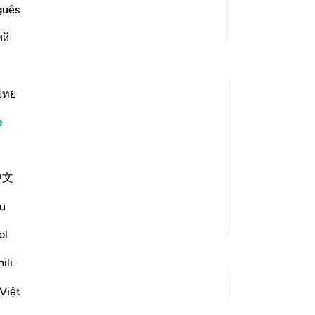
ku
guês
All
Devamını Okuyun
ий
ink
bi
yok
Do
ไทย
ce
stination
e
All
verts from it, embraces it again,
miy
ases in it until death, then he will
"S
e after death. Nor will Allah
…
中文
mı
All
u
ve
Daha Fazla Tefsir
-
Tu
ol
ili
No
Kavşaklara bakın
Bu
Việt
yo