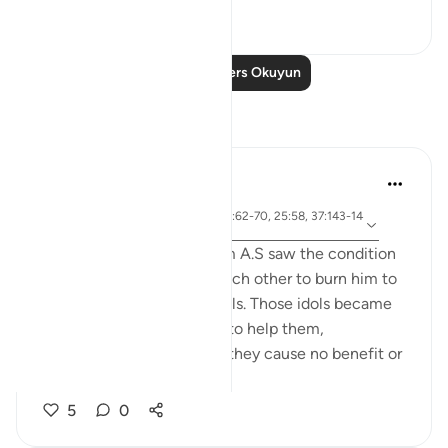
23
2
Daha Fazla Ders Okuyun
Yansımalar
Jia 2233
25 hafta önce
·
ayet 3:173-175, 65:3, 1:5, 21:62-70, 25:58, 37:143-14
referans
4, 73:9
When the people of Ibrahim A.S saw the condition
of their idols, they asked each other to burn him to
avenge for and help the idols. Those idols became
their liability that they had to help them,
underscoring the fact that they cause no benefit or
harm on the...
Daha fazla gör
5
0