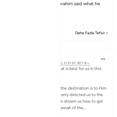
Allah tells us that when Ibrahim said what he
said, his people
فَرَجَعُواْ إ
…
Devamını oku
Daha Fazla Tefsir
Dersler
J Yousef
4 yıl önce
·
referans
ayet 2:258, 18:10, 21:51-67, 49:7-8
Allah (swt) directs us to what is best for us in this
religion
Allah (swt) has told us that the destination is to Him
and to Paradise. He has not only directed us to the
ultimate destination but also shown us how to get
there. The Qur’an and the sunnah of the...
Daha fazla gör