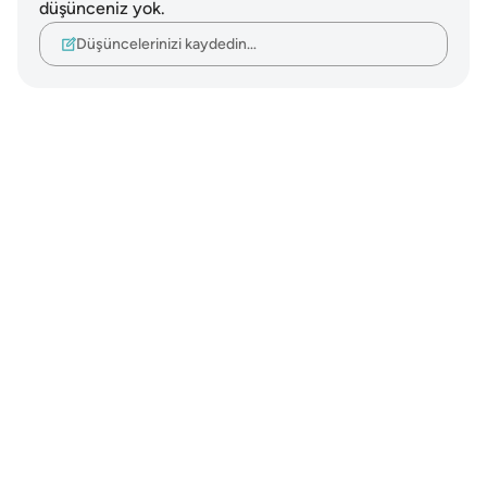
düşünceniz yok.
Düşüncelerinizi kaydedin…
Notes
placeholders
close