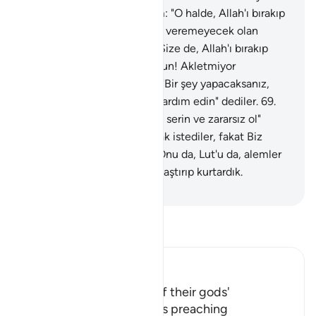
musunuz?" dedi.
67
.
İbrahim: "O halde, Allah'ı bırakıp
da size hiçbir fayda ve zarar veremeyecek olan
putlara ne diye taparsınız? Size de, Allah'ı bırakıp
taptıklarınıza da yazıklar olsun! Akletmiyor
musunuz?" dedi.
68
.
Onlar: "Bir şey yapacaksanız,
şunu yakın da tanrılarınıza yardım edin" dediler.
69
.
Biz: "Ey ateş! İbrahim'e karşı serin ve zararsız ol"
dedik.
70
.
Ona düzen kurmak istediler, fakat Biz
onları hüsrana uğrattık.
71
.
Onu da, Lut'u da, alemler
için kutsal kıldığımız yere ulaştırıp kurtardık.
-
Turkish Translation(Diyanet)
Tefsir okuyun.
Ibn Kathir (Abridged)
The People's admission of their gods'
incapability, and Ibrahim's preaching