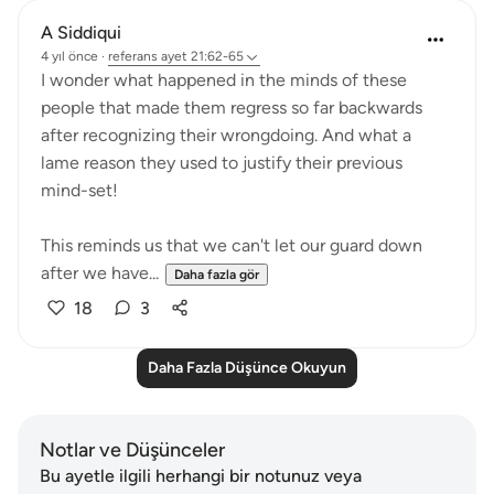
A Siddiqui
4 yıl önce
·
referans
ayet 21:62-65
I wonder what happened in the minds of these
people that made them regress so far backwards
after recognizing their wrongdoing. And what a
lame reason they used to justify their previous
mind-set!
This reminds us that we can't let our guard down
after we have...
Daha fazla gör
18
3
Daha Fazla Düşünce Okuyun
Notlar ve Düşünceler
Bu ayetle ilgili herhangi bir notunuz veya