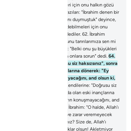
bunların şahidlik edebilmeleri için onu halkın gözü
önüne getirin" dediler.
61
.
Bazıları: "İbrahim denen bir
gencin onları diline doladığını duymuştuk" deyince,
"O halde bunların şahidlik edebilmeleri için onu
halkın gözü önüne getirin" dediler.
62
.
İbrahim
gelince, ona: "Ey İbrahim, bunu tanrılarımıza sen mi
yaptın?" dediler.
63
.
İbrahim: "Belki onu şu büyükleri
yapmıştır, konuşabiliyorlarsa onlara sorun" dedi.
64
.
Kendi kendilerine: "Doğrusu siz haksızsınız", sonra
kafalarında olan eski inançlarına dönerek: "Ey
İbrahim! bunların konuşmayacağını, and olsun ki,
bilirsin" dediler.
65
.
Kendi kendilerine: "Doğrusu siz
haksızsınız", sonra kafalarında olan eski inançlarına
dönerek: "Ey İbrahim! bunların konuşmayacağını, and
olsun ki, bilirsin" dediler.
66
.
İbrahim: "O halde, Allah'ı
bırakıp da size hiçbir fayda ve zarar veremeyecek
olan putlara ne diye taparsınız? Size de, Allah'ı
bırakıp taptıklarınıza da yazıklar olsun! Akletmiyor