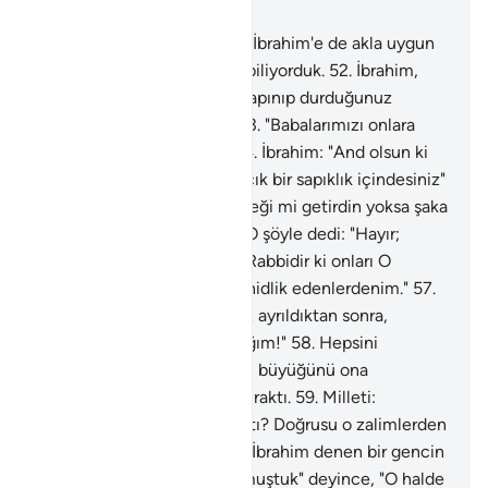
Bölüm 21, Sayfa 327, Juz 17
51
.
And olsun ki, daha önce İbrahim'e de akla uygun
olanı göstermiştik. Biz onu biliyorduk.
52
.
İbrahim,
babasına ve milletine: "Bu tapınıp durduğunuz
heykeller nedir?" demişti.
53
.
"Babalarımızı onlara
tapar bulduk" demişlerdi.
54
.
İbrahim: "And olsun ki
sizler de babalarınız da apaçık bir sapıklık içindesiniz"
deyince:
55
.
"Sen bize gerçeği mi getirdin yoksa şaka
mı ediyorsun?" dediler.
56
.
O şöyle dedi: "Hayır;
Rabbiniz, göklerin ve yerin Rabbidir ki onları O
yaratmıştır. Ben de buna şahidlik edenlerdenim."
57
.
"Allah'a yemin ederim ki, siz ayrıldıktan sonra,
putlarınıza bir tuzak kuracağım!"
58
.
Hepsini
paramparça edip, içlerinden büyüğünü ona
başvursunlar diye, sağlam bıraktı.
59
.
Milleti:
"Tanrılarımıza bunu kim yaptı? Doğrusu o zalimlerden
biridir" dediler.
60
.
Bazıları: "İbrahim denen bir gencin
onları diline doladığını duymuştuk" deyince, "O halde