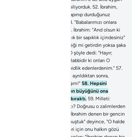
olanı göstermiştik. Biz onu biliyorduk.
52
.
İbrahim,
babasına ve milletine: "Bu tapınıp durduğunuz
heykeller nedir?" demişti.
53
.
"Babalarımızı onlara
tapar bulduk" demişlerdi.
54
.
İbrahim: "And olsun ki
sizler de babalarınız da apaçık bir sapıklık içindesiniz"
deyince:
55
.
"Sen bize gerçeği mi getirdin yoksa şaka
mı ediyorsun?" dediler.
56
.
O şöyle dedi: "Hayır;
Rabbiniz, göklerin ve yerin Rabbidir ki onları O
yaratmıştır. Ben de buna şahidlik edenlerdenim."
57
.
"Allah'a yemin ederim ki, siz ayrıldıktan sonra,
putlarınıza bir tuzak kuracağım!"
58
.
Hepsini
paramparça edip, içlerinden büyüğünü ona
başvursunlar diye, sağlam bıraktı.
59
.
Milleti:
"Tanrılarımıza bunu kim yaptı? Doğrusu o zalimlerden
biridir" dediler.
60
.
Bazıları: "İbrahim denen bir gencin
onları diline doladığını duymuştuk" deyince, "O halde
bunların şahidlik edebilmeleri için onu halkın gözü
önüne getirin" dediler.
61
.
Bazıları: "İbrahim denen bir