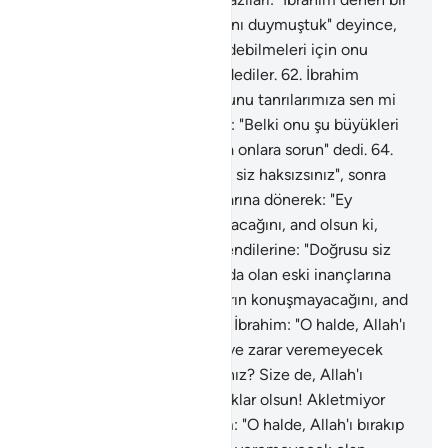
gencin onları diline doladığını duymuştuk" deyince,
"O halde bunların şahidlik edebilmeleri için onu
halkın gözü önüne getirin" dediler.
62
.
İbrahim
gelince, ona: "Ey İbrahim, bunu tanrılarımıza sen mi
yaptın?" dediler.
63
.
İbrahim: "Belki onu şu büyükleri
yapmıştır, konuşabiliyorlarsa onlara sorun" dedi.
64
.
Kendi kendilerine: "Doğrusu siz haksızsınız", sonra
kafalarında olan eski inançlarına dönerek: "Ey
İbrahim! bunların konuşmayacağını, and olsun ki,
bilirsin" dediler.
65
.
Kendi kendilerine: "Doğrusu siz
haksızsınız", sonra kafalarında olan eski inançlarına
dönerek: "Ey İbrahim! bunların konuşmayacağını, and
olsun ki, bilirsin" dediler.
66
.
İbrahim: "O halde, Allah'ı
bırakıp da size hiçbir fayda ve zarar veremeyecek
olan putlara ne diye taparsınız? Size de, Allah'ı
bırakıp taptıklarınıza da yazıklar olsun! Akletmiyor
musunuz?" dedi.
67
.
İbrahim: "O halde, Allah'ı bırakıp