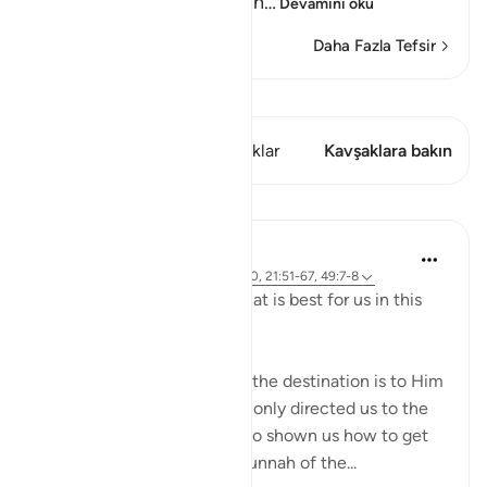
break them and destroy th
…
Devamını oku
Daha Fazla Tefsir
Kıraat'ı görüntüle
Bu ayette şunlar var: 1 Kavşaklar
Kavşaklara bakın
Dersler
J Yousef
4 yıl önce
·
referans
ayet 2:258, 18:10, 21:51-67, 49:7-8
Allah (swt) directs us to what is best for us in this
religion
Allah (swt) has told us that the destination is to Him
and to Paradise. He has not only directed us to the
ultimate destination but also shown us how to get
there. The Qur’an and the sunnah of the...