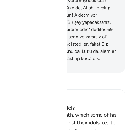
da size hiçbir fayda ve zarar veremeyecek olan
putlara ne diye taparsınız? Size de, Allah'ı bırakıp
taptıklarınıza da yazıklar olsun! Akletmiyor
musunuz?" dedi.
68
.
Onlar: "Bir şey yapacaksanız,
şunu yakın da tanrılarınıza yardım edin" dediler.
69
.
Biz: "Ey ateş! İbrahim'e karşı serin ve zararsız ol"
dedik.
70
.
Ona düzen kurmak istediler, fakat Biz
onları hüsrana uğrattık.
71
.
Onu da, Lut'u da, alemler
için kutsal kıldığımız yere ulaştırıp kurtardık.
-
Turkish Translation(Diyanet)
Tefsir okuyun.
Ibn Kathir (Abridged)
How Ibrahim broke the Idols
Then Ibrahim swore an oath, which some of his
people heard, to plot against their idols, i.e., to