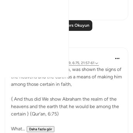
Daha fazla gör
23
2
Daha Fazla Ders Okuyun
Yansımalar
Sirotum Daud
9 hafta önce
·
referans
ayet 37:84-89, 6:75, 21:57-61
Ibrahim, peace be upon him, was shown the signs of
the heavens and the earth as a means of making him
among those certain in faith,
{ And thus did We show Abraham the realm of the
heavens and the earth that he would be among the
certain } (Qur'an, 6:75)
What...
Daha fazla gör