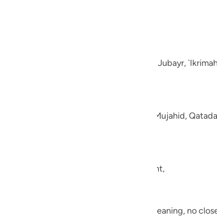
ment
guês
e disbelievers.
ий
-Muhl.) Ibn `Abbas, Mujahid, `Ata, Sa`id bin Jubayr, `Ikrima
ไทย
e
aning, like fluffed wool. This was said by Mujahid, Qatada
中文
u
ol
ool.) (101:5) Concerning Allah's statement,
ili
Việt
they shall be made to see one another.) Meaning, no close 