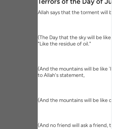
Terrors of the Day of Judge
Portu
Allah says that the torment will befall th
русск
Shqip
(The Day that the sky will be like the Al
ภาษา
"Like the residue of oil."
Türkç
اردو
(And the mountains will be like `Ihn.) me
简体
to Allah's statement,
Melay
Españ
(And the mountains will be like carded w
Kiswah
Tiếng 
(And no friend will ask a friend, though 