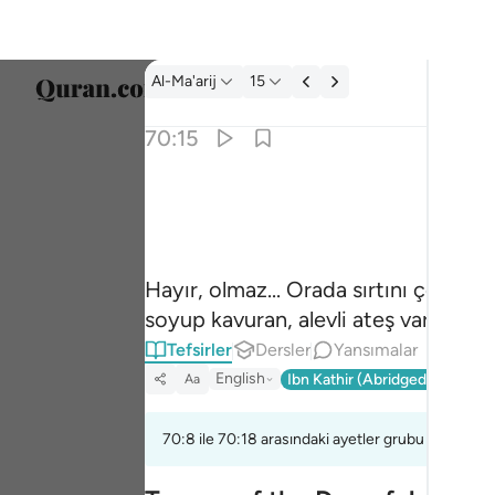
Tefsir: Al-Ma'arij 70:15
Al-Ma'arij
15
Dil Se
70:15
Englis
كلا انها لظى ١٥
العربية
كَلَّآ ۖ إِنَّهَا لَظَىٰ ١٥
বাংলা
Hayır, olmaz... Orada sırtını çeviri
ارسی
soyup kavuran, alevli ateş vardır.
França
Tefsirler
Dersler
Yansımalar
Indon
English
Ibn Kathir (Abridged)
Ma'arif
Aa
Italia
70:8 ile 70:18 arasındaki ayetler grubu için bir t
Dutch