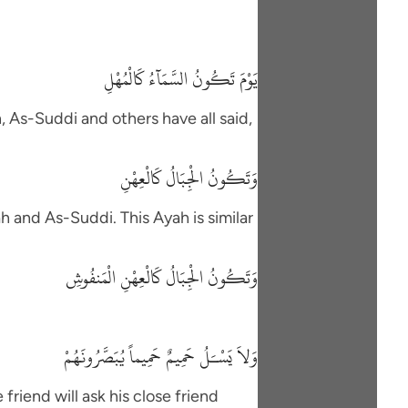
يَوْمَ تَكُونُ السَّمَآءُ كَالْمُهْلِ
h, As-Suddi and others have all said,
وَتَكُونُ الْجِبَالُ كَالْعِهْنِ
h and As-Suddi. This Ayah is similar
وَتَكُونُ الْجِبَالُ كَالْعِهْنِ الْمَنفُوشِ
وَلاَ يَسْـَلُ حَمِيمٌ حَمِيماً يُبَصَّرُونَهُمْ
friend will ask his close friend