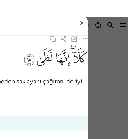
Giriş yap
ﱚﱛ
ﱜ
ﱝ
ﱞ
meden saklayanı çağıran, deriyi