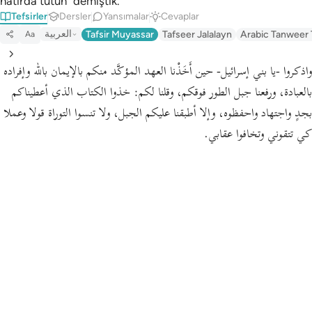
hatırda tutun" demiştik.
Tefsirler
Dersler
Yansımalar
Cevaplar
العربية
Tafsir Muyassar
Tafseer Jalalayn
Arabic Tanweer 
Aa
واذكروا -يا بني إسرائيل- حين أَخَذْنا العهد المؤكَّد منكم بالإيمان بالله وإفراده
بالعبادة، ورفعنا جبل الطور فوقكم،
وقلنا لكم:
خذوا الكتاب الذي أعطيناكم
بجدٍ واجتهاد واحفظوه، وإلا أطبقنا عليكم الجبل، ولا تنسوا التوراة قولا وعملا
كي تتقوني وتخافوا عقابي.