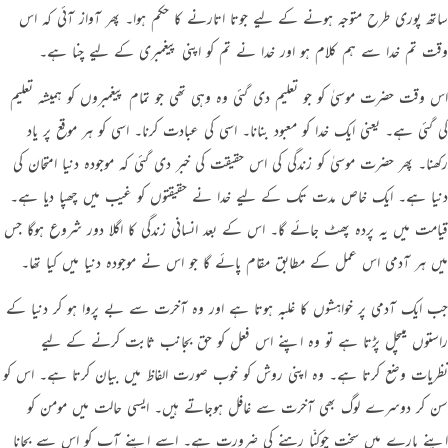
ساتھ پوری طرح متوجہ ہونے کے لیے جوتا اتارنے کا حکم ہوا۔ پھر آواز آئی کہ اس
وقت تم خدا سے ہم کلام ہو اور خدا نے تم کو اپنی پیغمبری کے لیے چنا ہے۔
اس وقت حضرت موسیٰ کو جو تعلیم دی گئی وہ وہی تھی جو تمام پیغمبروں کو ہمیشہ تعلیم
کی گئی ہے۔ یعنی ایک خدا کو معبود بنانا۔ اسی کی عبادت کرنا۔ اسی کو ہر موقع پر یاد
رکھنا۔ پھر حضرت موسیٰ کو زندگی کی اس حقیقت کی خبر دی گئی کہ موجودہ دنیا امتحان کی
دنیا ہے۔ ایک خاص مدت تک کے لیے خدا نے حقیقتوں کو غیب میں چھپا دیا ہے۔
قیامت میں یہ پردہ پھٹ جائے گا۔ اس کے بعد انسانی زندگی کا اگلا دور شروع ہوگا جس
میں ہر آدمی اس عمل کے مطابق مقام پائے گا جو اس نے موجودہ دنیا میں کیا تھا۔
جب ایک آدمی پر خواہشوں کا غلبہ ہوتا ہے اور وہ آخرت سے بے پروا ہو کر دنیا کے
راستوں میںچل پڑتا ہے تو وہ اپنے اس فعل کو حق بجانب ثابت کرنے کے لیے
نظریات وضع کرتا ہے۔ وہ اپنی روش کو خوب صورت الفاظ میں بیان کرتا ہے۔ اس کو
سن کر دوسرے لوگ بھی آخرت سے غافل ہوجاتے ہیں۔ ایسی حالت میں مومن کو
اپنے بارے میں سخت چوکنّا رہنے کی ضرورت ہے۔ اسے اپنے آپ کو اس سے بچانا