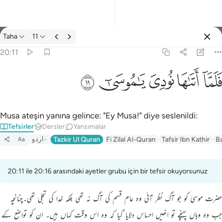
Tefsir: Taha 20:11
Taha
11
Giriş yap
20:11
فلما اتاها نودي يا موسى ١١
ﲵ
ﲶ
ﲷ
ﲸ
ﲹ
فَلَمَّآ أَتَىٰهَا نُودِىَ يَـٰمُوسَىٰٓ ١١
Musa ateşin yanına gelince: "Ey Musa!" diye seslenildi:
Tefsirler
Dersler
Yansımalar
اردو
Tazkir Ul Quran
Fi Zilal Al-Quran
Tafsir Ibn Kathir
B
Aa
20:11 ile 20:16 arasındaki ayetler grubu için bir tefsir okuyorsunuz
حضرت موسیٰ کو جو آگ نظر آئی وہ عام قسم کی آگ نہ تھی بلکہ خدا کی تجلی تھی۔چنانچہ
جب وہ وہاں پہنچے تو انھیں احساس دلایا گیا کہ وہ اس وقت کہاں ہیں۔ ان کو تواضع کے