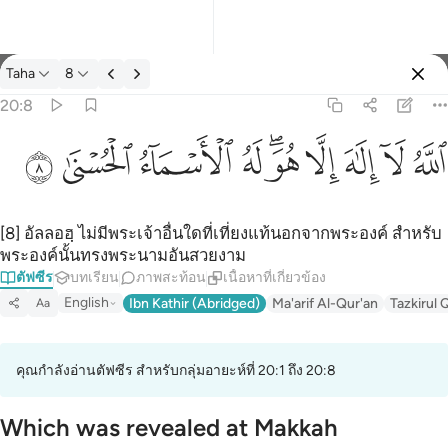
ตัฟซีร: Taha 20:8
Taha
8
ลงชื่อเข้าใช้
20:8
الله لا الاه الا هو له الاسماء الحسنى ٨
ﲓ
ﲔ
ﲕ
ﲖ
ﲗﲘ
ﲙ
ﲚ
ﲛ
ﲜ
ٱللَّهُ لَآ إِلَـٰهَ إِلَّا هُوَ ۖ لَهُ ٱلْأَسْمَآءُ ٱلْحُسْنَىٰ ٨
[8] อัลลอฮฺ ไม่มีพระเจ้าอื่นใดที่เที่ยงแท้นอกจากพระองค์ สำหรับ
พระองค์นั้นทรงพระนามอันสวยงาม
ตัฟซีร
บทเรียน
ภาพสะท้อน
เนื้อหาที่เกี่ยวข้อง
English
Ibn Kathir (Abridged)
Ma'arif Al-Qur'an
Tazkirul 
Aa
คุณกำลังอ่านตัฟซีร สำหรับกลุ่มอายะห์ที่ 20:1 ถึง 20:8
Which was revealed at Makkah