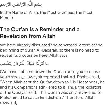
بِسْمِ اللَّهِ الرَّحْمَـنِ الرَّحِيمِ
In the Name of Allah, the Most Gracious, the Most
Merciful.
The Qur'an is a Reminder and a
Revelation from Allah
We have already discussed the separated letters at the
beginning of Surah Al-Baqarah, so there is no need to
repeat its discussion here. Allah says,
مَآ أَنَزَلْنَا عَلَيْكَ الْقُرْءَانَ لِتَشْقَى
(We have not sent down the Qur'an unto you to cause
you distress,) Juwaybir reported that Ad-Dahhak said,
"When Allah sent the Qur'an down to His Messenger , he
and his Companions adh- ered to it. Thus, the idolators
of the Quraysh said, `This Qur'an was only reve- aled to
Muhammad to cause him distress.' Therefore, Allah
revealed,