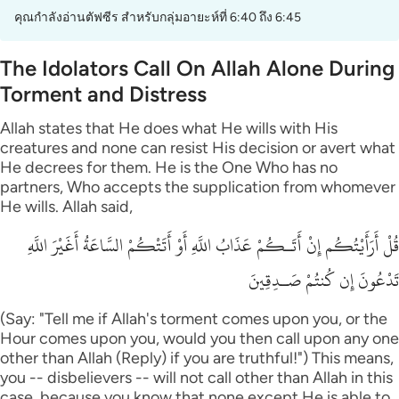
คุณกำลังอ่านตัฟซีร สำหรับกลุ่มอายะห์ที่ 6:40 ถึง 6:45
The Idolators Call On Allah Alone During
Torment and Distress
Allah states that He does what He wills with His
creatures and none can resist His decision or avert what
He decrees for them. He is the One Who has no
partners, Who accepts the supplication from whomever
He wills. Allah said,
قُلْ أَرَأَيْتُكُم إِنْ أَتَـكُمْ عَذَابُ اللَّهِ أَوْ أَتَتْكُمْ السَّاعَةُ أَغَيْرَ اللَّهِ
تَدْعُونَ إِن كُنتُمْ صَـدِقِينَ
(Say: "Tell me if Allah's torment comes upon you, or the
Hour comes upon you, would you then call upon any one
other than Allah (Reply) if you are truthful!") This means,
you -- disbelievers -- will not call other than Allah in this
case, because you know that none except He is able to