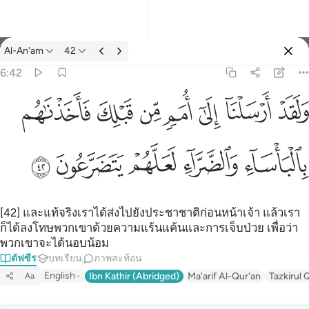
ตัฟซีร: Al-An'am 6:42
Al-An'am
42
ลงชื่อเข้าใช้
6:42
رسلنا الى امم من قبلك فاخذناهم بالباساء والضراء لعلهم يتضرعون ٤٢
ﲬ
ﲭ
ﲮ
ﲯ
ﲰ
ﲱ
ﲲ
َآ إِلَىٰٓ أُمَمٍۢ مِّن قَبْلِكَ فَأَخَذْنَـٰهُم بِٱلْبَأْسَآءِ وَٱلضَّرَّآءِ لَعَلَّهُمْ يَتَضَرَّعُونَ ٤٢
ﲳ
ﲴ
ﲵ
ﲶ
ﲷ
[42] และแท้จริงเราได้ส่งไปยังประชาชาติก่อนหน้าเจ้า แล้วเรา
ก็ได้ลงโทษพวกเขาด้วยความแร้นแค้นและการเจ็บป่วย เพื่อว่า
พวกเขาจะได้นอบน้อม
ตัฟซีร
บทเรียน
ภาพสะท้อน
English
Ibn Kathir (Abridged)
Ma'arif Al-Qur'an
Tazkirul 
Aa