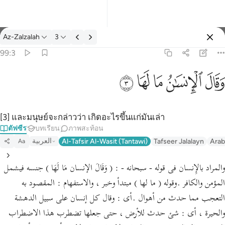
ตัฟซีร: Az-Zalzalah 99:3
Az-Zalzalah
3
ลงชื่อเข้าใช้
99:3
وقال الانسان ما لها ٣
ﱾ
ﱿ
ﲀ
ﲁ
ﲂ
وَقَالَ ٱلْإِنسَـٰنُ مَا لَهَا ٣
[3] และมนุษย์จะกล่าวว่า เกิดอะไรขึ้นแก่มันเล่า
ตัฟซีร
บทเรียน
ภาพสะท้อน
العربية
Al-Tafsir Al-Wasit (Tantawi)
Tafseer Jalalayn
Arab
Aa
والمراد بالإِنسان فى قوله - سبحانه - : ( وَقَالَ الإنسان مَا لَهَا ) جنسه فيشمل
المؤمن والكافر .وقوله ( ما لها ) مبتدأ وخبر ، والاستفهام : المقصود به
التعجب مما حدث من أهوال .أى : وقال كل إنسان على سبيل الدهشة
والحيرة ، أى : شئ حدث للأرض ، حتى جعلها تضطرب هذا الاضطراب