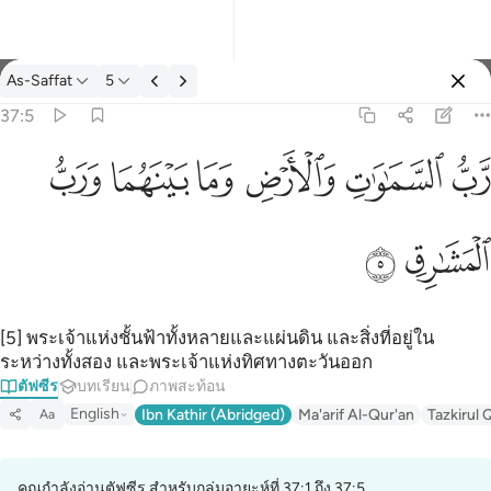
ตัฟซีร: As-Saffat 37:5
As-Saffat
5
ลงชื่อเข้าใช้
37:5
رب السماوات والارض وما بينهما ورب المشارق ٥
ﱎ
ﱏ
ﱐ
ﱑ
ﱒ
ﱓ
رَّبُّ ٱلسَّمَـٰوَٰتِ وَٱلْأَرْضِ وَمَا بَيْنَهُمَا وَرَبُّ ٱلْمَشَـٰرِقِ ٥
ﱔ
ﱕ
[5] พระเจ้าแห่งชั้นฟ้าทั้งหลายและแผ่นดิน และสิ่งที่อยู่ใน
ระหว่างทั้งสอง และพระเจ้าแห่งทิศทางตะวันออก
ตัฟซีร
บทเรียน
ภาพสะท้อน
English
Ibn Kathir (Abridged)
Ma'arif Al-Qur'an
Tazkirul 
Aa
คุณกำลังอ่านตัฟซีร สำหรับกลุ่มอายะห์ที่ 37:1 ถึง 37:5