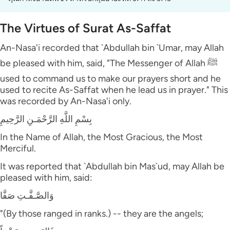
The Virtues of Surat As-Saffat
An-Nasa'i recorded that `Abdullah bin `Umar, may Allah
be pleased with him, said, "The Messenger of Allah ﷺ
used to command us to make our prayers short and he
used to recite As-Saffat when he lead us in prayer." This
was recorded by An-Nasa'i only.
بِسْمِ اللَّهِ الرَّحْمَـنِ الرَّحِيمِ
In the Name of Allah, the Most Gracious, the Most
Merciful.
It was reported that `Abdullah bin Mas`ud, may Allah be
pleased with him, said:
وَالصَّـفَّـتِ صَفَّا
"(By those ranged in ranks.) -- they are the angels;