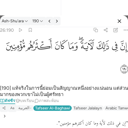
ตัฟซีร: Ash-Shu'ara 26:190
Ash-Shu'ara
190
ลงชื่อเข้าใช้
26:190
ان في ذالك لاية وما كان اكثرهم مومنين ١٩٠
ﱳ
ﱴ
ﱵ
ﱶﱷ
ﱸ
ﱹ
ﱺ
ﱻ
إِنَّ فِى ذَٰلِكَ لَـَٔايَةًۭ ۖ وَمَا كَانَ أَكْثَرُهُم مُّؤْمِنِينَ ١٩٠
ﱼ
[190] แท้จริงในการนี้ย่อมเป็นสัญญาณหนึ่งอย่างแน่นอน แต่ส่วน
มากของพวกเขาไม่เป็นผู้ศรัทธา
ตัฟซีร
บทเรียน
ภาพสะท้อน
العربية
Tafseer Al-Baghawi
Tafseer Jalalayn
Arabic Tanw
Aa
.
"إن في ذلك لآية وما كان أكثرهم مؤمنين"