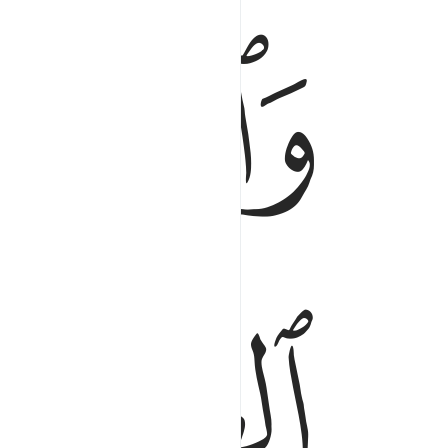
ﱊ
ﱋ
والذين امنوا وعملوا الصالحات وامنوا بما نزل على
وَٱلَّذِينَ ءَامَنُوا۟ وَعَمِلُوا۟ ٱلصَّـٰلِحَـٰتِ وَءَامَنُوا۟ بِمَا نُزِّلَ عَلَى
ﱍ