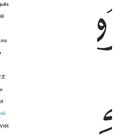
ﱃ
guês
ий
ไทย
e
ﱇ
ﱈ
中文
u
ol
ili
Việt