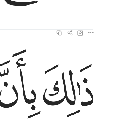
ﱝ
ﱞ
ذالك بان الذين كفروا اتبعوا الباطل وان الذين امنو
ذَٰلِكَ بِأَنَّ ٱلَّذِينَ كَفَرُوا۟ ٱتَّبَعُوا۟ ٱلْبَـٰطِلَ وَأَنَّ ٱلَّذِينَ ءَا