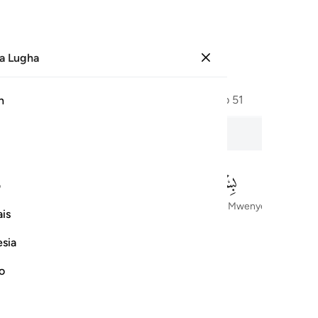
a Lugha
Ingia
Ukurasa
507
Juzuu
26
/
Hizb
51
h
ف
Kwa Jina la Mwenyezi Mungu, Mwingi wa Rehema, Mwenye kurehemu
is
esia
no
َهُمْ ١