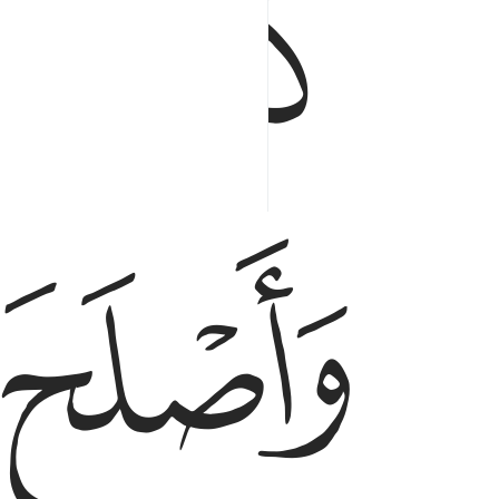
ﱗ
ﱘ
ﱚ