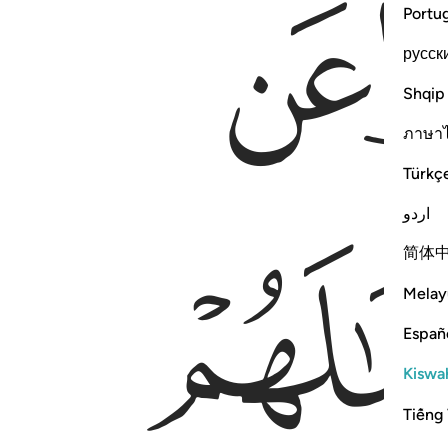
ﱄ
Portu
русск
Shqip
ภาษา
Türkç
اردو
简体
Melay
Españ
Kiswah
Tiếng 