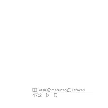
Tafsir
Mafunzo
Tafakari
47:2