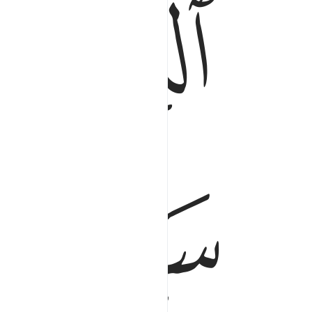
ﱁ
ﱂ
ﱅ
ﱆ