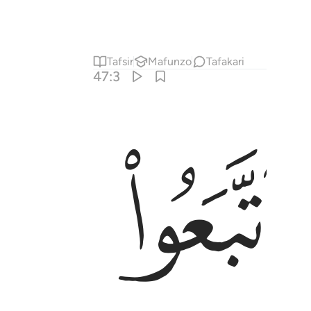
Tafsir
Mafunzo
Tafakari
47:3
ﱡ