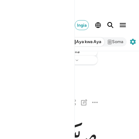
Ingia
Aya kwa Aya
Soma
taarifa
Sikiliza
Tarjuma
: Hakuna kilichochaguliwa
الذين كفروا وصدوا عن سبيل الله اضل اعمالهم ١
ٱلَّذِينَ كَفَرُوا۟ وَصَدُّوا۟ عَن سَبِيلِ ٱللَّهِ أَضَلَّ أَعْمَـٰل