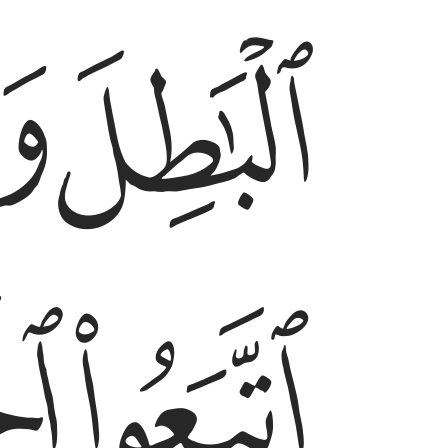
ﱢ
ﱣ
ﱦ
ﱧ