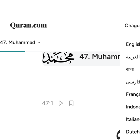
Chagu
47. Muhammad
Englis
047
47
.
Muhammad
العربية
বাংলা
ارسی
França
47:1
Indon
Italia
Dutch