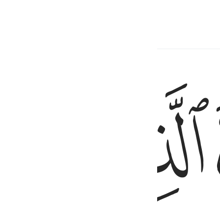
ﱟ
ﱠ
ا اتبعوا الحق من ربهم كذالك يضرب الله للناس امثالهم ٣
مَنُوا۟ ٱتَّبَعُوا۟ ٱلْحَقَّ مِن رَّبِّهِمْ ۚ كَذَٰلِكَ يَضْرِبُ ٱللَّهُ لِلنَّاسِ أَمْثَـٰلَهُمْ ٣