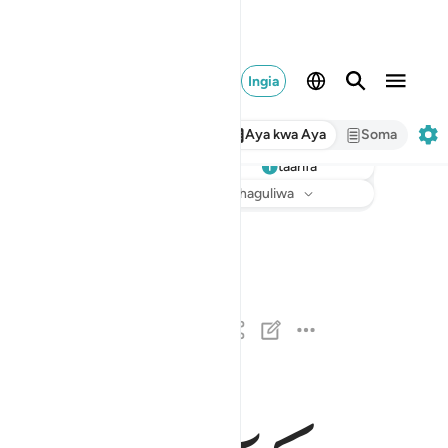
Ingia
Aya kwa Aya
Soma
taarifa
Sikiliza
Tarjuma
: Hakuna kilichochaguliwa
لا اقسم بيوم القيامة ١
لَآ أُقْسِمُ بِيَوْمِ ٱلْقِيَـٰمَةِ ١