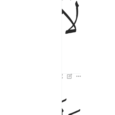
ﱺ
ﱻ
ولا اقسم بالنفس اللوامة ٢
وَلَآ أُقْسِمُ بِٱلنَّفْسِ ٱللَّوَّامَةِ ٢