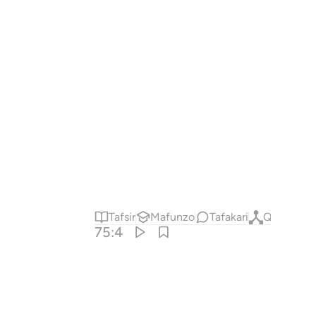
Tafsir
Mafunzo
Tafakari
Qiraat
75:4