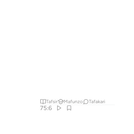
Tafsir
Mafunzo
Tafakari
75:6