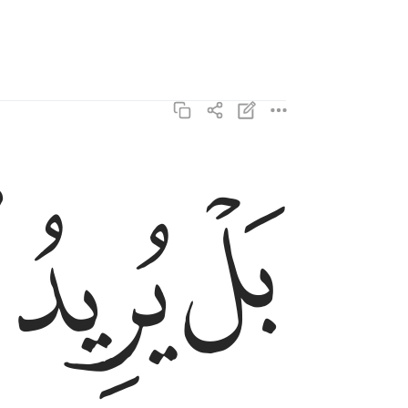
ﲑ
ﲒ
ﲓ
بل يريد الانسان ليفجر امامه ٥
بَلْ يُرِيدُ ٱلْإِنسَـٰنُ لِيَفْجُرَ أَمَامَهُۥ ٥