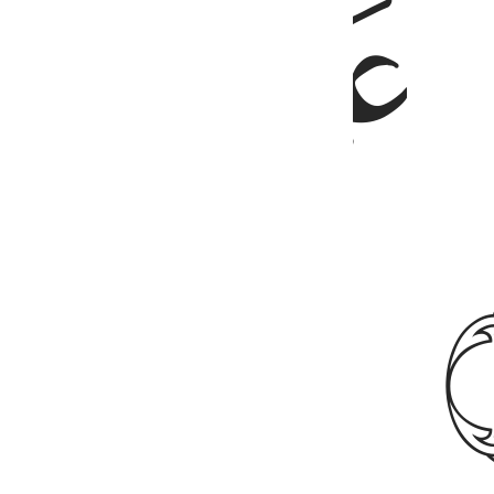
ﲌ
ﲍ
ﲎ