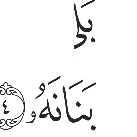
ﲊ
ﲋ
ﲏ
ﲐ