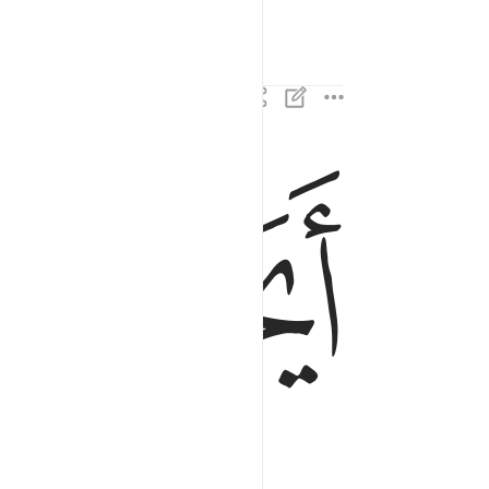
ﲄ
ايحسب الانسان الن نجمع عظامه ٣
أَيَحْسَبُ ٱلْإِنسَـٰنُ أَلَّن نَّجْمَعَ عِظَامَهُۥ ٣