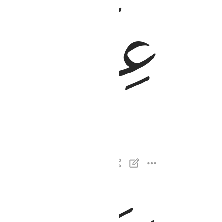
ﲈ
بلى قادرين على ان نسوي بنانه ٤
بَلَىٰ قَـٰدِرِينَ عَلَىٰٓ أَن نُّسَوِّىَ بَنَانَهُۥ ٤