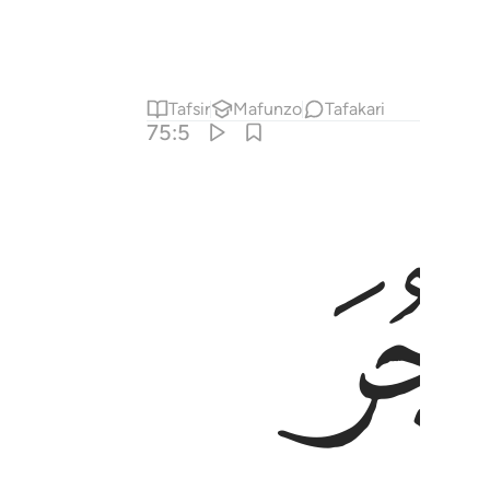
Tafsir
Mafunzo
Tafakari
75:5