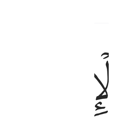
anayohusiana
ﲅ
ﲆ