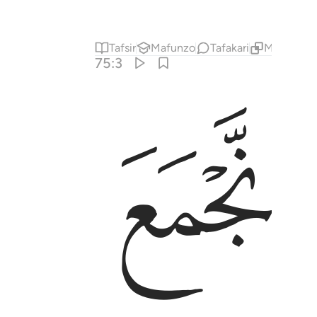
Tafsir
Mafunzo
Tafakari
Maudhui Y
75:3
ﲇ