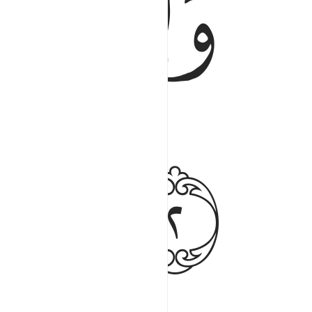
ﱿ
ﲀ
ﲃ