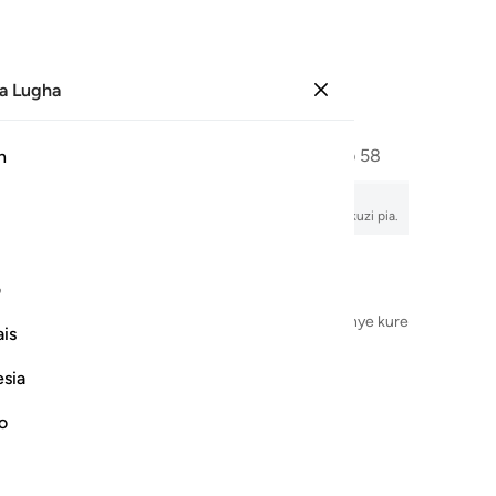
a Lugha
Ingia
Ukurasa
577
Juzuu
29
/
Hizb
58
h
 tafsir, usomaji wa sauti, maana ya neno kwa neno, na unukuzi pia.
ف
Jina la Mwenyezi Mungu, Mwingi wa Rehema, Mwenye kurehemu
is
esia
no