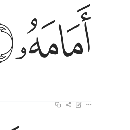
ﲕ
ﲖ
يسال ايان يوم القيامة ٦