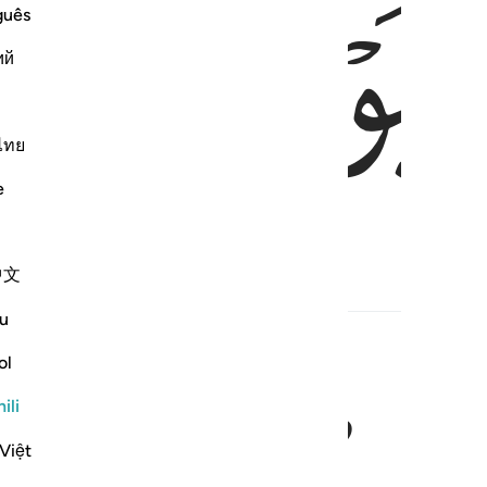
ﱼ
ﱽ
guês
ий
ไทย
e
中文
adith
u
ol
ili
Việt