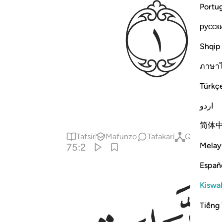
ﱾ
Portu
русск
Shqip
ภาษา
Türkç
اردو
简体
Tafsir
Mafunzo
Tafakari
Qiraat
H
Melay
75:2
Españ
Kiswah
Tiếng 