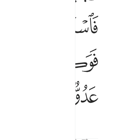
ﱟ
ﱠ
ﱡ
ﱧ
ﱨ
ﱩ
ﱳ
ﱴ
ﱵ
ﱶ