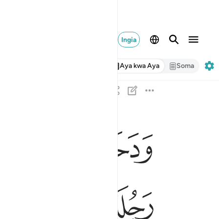
Ingia
Aya kwa Aya
Soma
ﱍ
ﱎ
ﱏ
ودخل المدينة على حين غفلة من اهلها فوجد فيها
وَدَخَلَ ٱلْمَدِينَةَ عَلَىٰ حِينِ غَفْلَةٍۢ مِّنْ أَهْلِهَا فَوَجَد
ﱖ
ﱗ
ﱘ