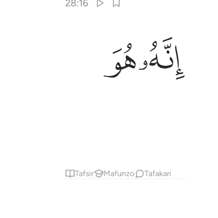
28:16
ﱿﲀ
ﲁ
ﲂ
Tafsir
Mafunzo
Tafakari