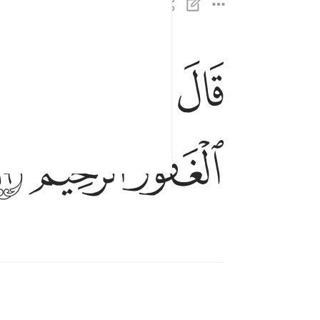
ﱷ
ﱸ
ﱹ
ﱺ
قال رب اني ظلمت نفسي فاغفر لي فغفر له انه هو ا
قَالَ رَبِّ إِنِّى ظَلَمْتُ نَفْسِى فَٱغْفِرْ لِى فَغَفَرَ لَهُۥ
ﲃ
ﲄ
ﲅ