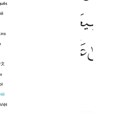
guês
ﱢ
ﱣ
ﱤ
ﱥ
ий
ไทย
ﱪﱫ
ﱬ
ﱭ
ﱮ
ﱯ
e
中文
u
ol
ili
Việt