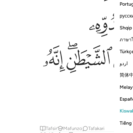
Portu
ﱦ
русск
Shqip
ภาษา
ﱰﱱ
ﱲ
Türkç
اردو
简体
Melay
Españ
Kiswah
Tiếng 
Tafsir
Mafunzo
Tafakari