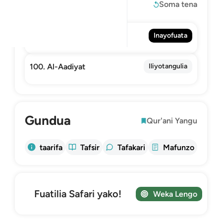
Soma Zaidi
Soma tena
102. At-Takaathur
Inayofuata
100. Al-Aadiyat
Iliyotangulia
Gundua
Qur'ani Yangu
taarifa
Tafsir
Tafakari
Mafunzo
Fuatilia Safari yako!
Weka Lengo