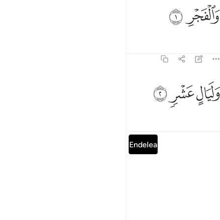
الفجر ١
ﱔ
ﱕ
َٱلْفَجْرِ ١
Tafsir
Mafunzo
Tafakari
89:2
ﱖ
ليال عشر ٢
ﱗ
ﱘ
َلَيَالٍ عَشْرٍۢ ٢
Tafsir
Mafunzo
Tafakari
Soma sura kamili
Endelea