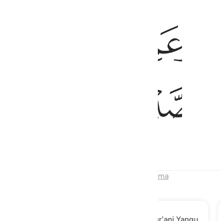
ﱋ
ﱌ
صوا بالصبر ٣
 بِٱلْحَقِّ وَتَوَاصَوْا۟ بِٱلصَّبْرِ ٣
ﱐ
ﱑ
anayohusiana
Mwisho wa Sura
Endelea Kusoma
Gundua
Qur'ani Yangu