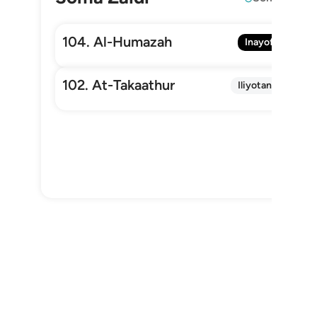
104. Al-Humazah
Inayofuata
102. At-Takaathur
Iliyotangulia