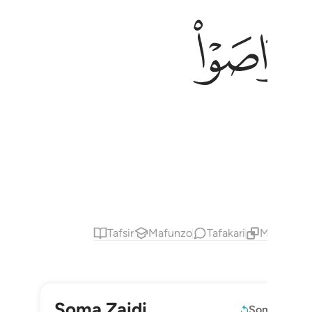
ﱍ
Tafsir
Mafunzo
Tafakari
Maudhui Y
Soma Zaidi
Soma tena