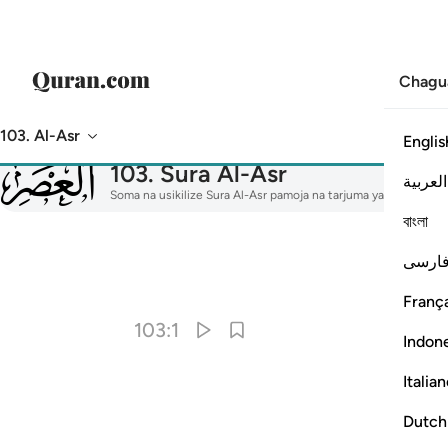
Chagu
103. Al-Asr
Englis
103
103
.
Sura Al-Asr
العربية
Soma na usikilize Sura Al-Asr pamoja na tarjuma yake, tafsir, 
বাংলা
ارسی
Kwa 
França
103:1
Indon
Italia
Dutch