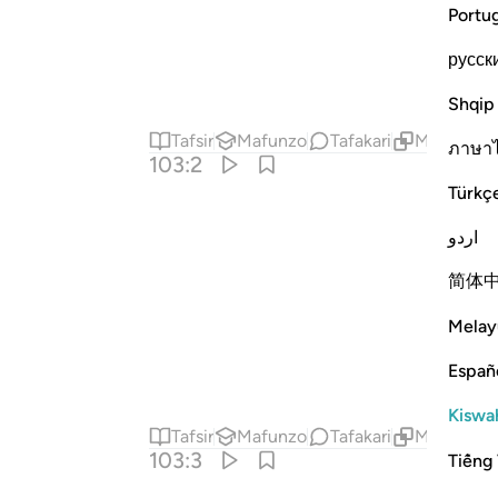
Portu
русск
Shqip
Tafsir
Mafunzo
Tafakari
Maudhui Y
ภาษา
103:2
Türkç
اردو
简体
Melay
Españ
Kiswah
Tafsir
Mafunzo
Tafakari
Maudhui Y
103:3
Tiếng 