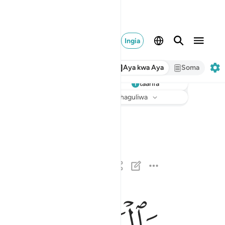
Ingia
Aya kwa Aya
Soma
taarifa
Sikiliza
Tarjuma
: Hakuna kilichochaguliwa
والعصر ١
وَٱلْعَصْرِ ١