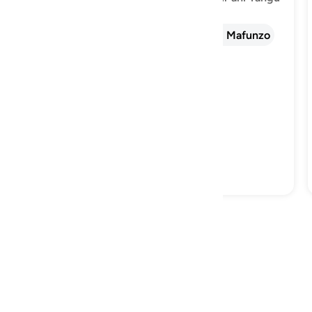
taarifa
Tafsir
Tafakari
Mafunzo