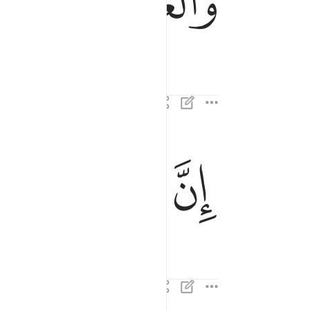
ﱁ
ﱂ
ﱃ
ﱄ
ﱅ
ان الانسان لفي خسر ٢
إِنَّ ٱلْإِنسَـٰنَ لَفِى خُسْرٍ ٢