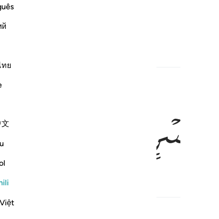
guês
ий
anayohusiana
ไทย
e
ﱆ
ﱇ
中文
u
ol
ili
anayohusiana
Việt