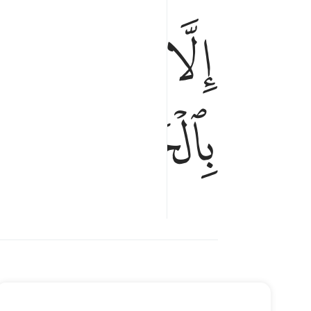
ﱈ
ﱉ
ﱊ
الا الذين امنوا وعملوا الصالحات وتواصوا بالحق وتوا
إِلَّا ٱلَّذِينَ ءَامَنُوا۟ وَعَمِلُوا۟ ٱلصَّـٰلِحَـٰتِ وَتَوَاصَوْا۟
ﱎ
ﱏ