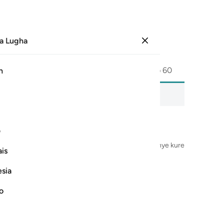
a Lugha
Ingia
Ukurasa
601
Juzuu
30
/
Hizb
60
h
usomaji wa sauti, maana ya neno kwa neno, na unukuzi pia.
ف
Jina la Mwenyezi Mungu, Mwingi wa Rehema, Mwenye kurehemu
is
esia
no