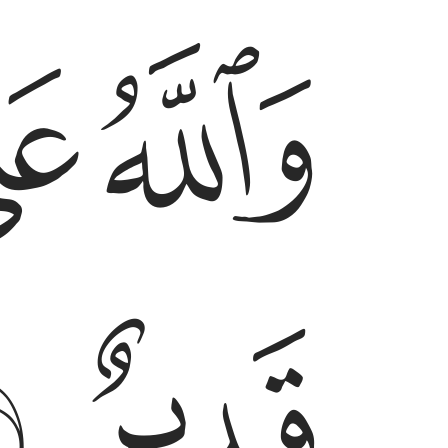
ﱟ
ﱠ
ﱣ
ﱤ