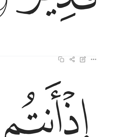
ﱥ
ﱦ
اذ انتم بالعدوة الدنيا وهم بالعدوة القصوى والرك
إِذْ أَنتُم بِٱلْعُدْوَةِ ٱلدُّنْيَا وَهُم بِٱلْعُدْوَةِ ٱلْقُصْوَىٰ وَ