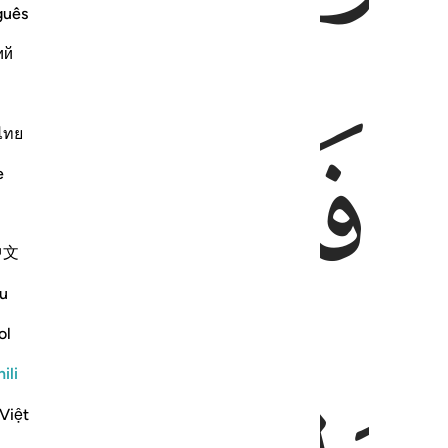
guês
ий
ﱇ
ﱈ
ไทย
e
中文
u
ol
ili
Việt