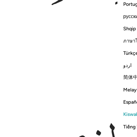
Portu
русск
Shqip
ภาษา
Türkç
اردو
简体
Melay
Españ
Kiswah
Tiếng 