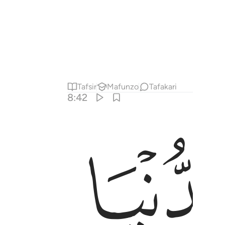
Tafsir
Mafunzo
Tafakari
8:42
ان مفعولا ليهلك من هلك عن بينة ويحيى من حي عن بينة وان الله لسميع 
ْضِىَ ٱللَّهُ أَمْرًۭا كَانَ مَفْعُولًۭا لِّيَهْلِكَ مَنْ هَلَكَ عَنۢ بَيِّنَةٍۢ وَيَحْيَىٰ مَنْ حَىّ