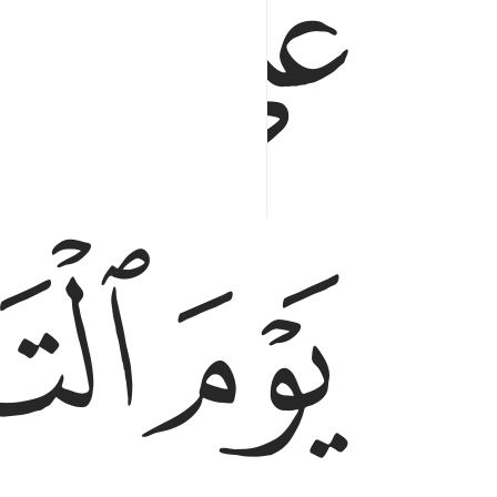
ﱗ
ﱘ
ﱛ
ﱜ