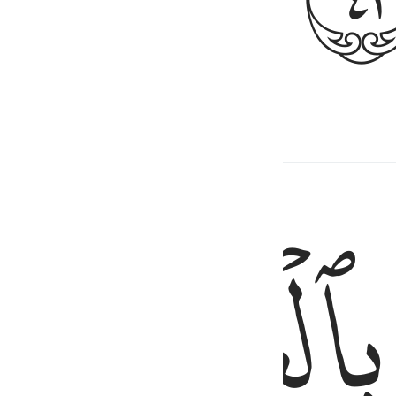
ﱧ
ﱨ
ب اسفل منكم ولو تواعدتم لاختلفتم في الميعاد ولاكن ليقضي الله امرا ك
ٱلرَّكْبُ أَسْفَلَ مِنكُمْ ۚ وَلَوْ تَوَاعَدتُّمْ لَٱخْتَلَفْتُمْ فِى ٱلْمِيعَـٰدِ ۙ وَلَـٰكِن لِّيَق