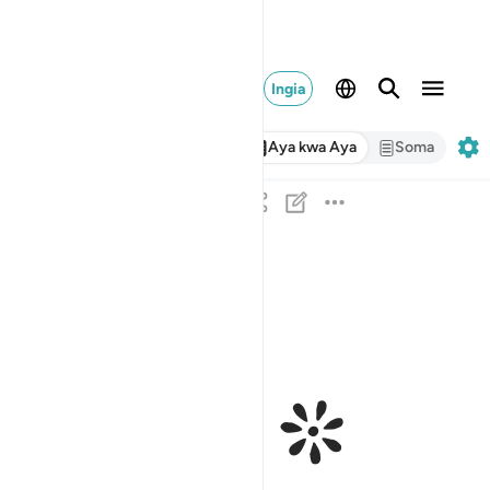
Ingia
Aya kwa Aya
Soma
ﱁ 
واعلموا انما غنمتم من شيء فان لله خمسه وللرسول
وَٱعْلَمُوٓا۟ أَنَّمَا غَنِمْتُم مِّن شَىْءٍۢ فَأَنَّ لِلَّهِ خُمُسَهُۥ