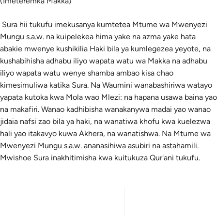
(Imeteremka Makka)
Sura hii tukufu imekusanya kumtetea Mtume wa Mwenyezi
Mungu s.a.w. na kuipelekea hima yake na azma yake hata
abakie mwenye kushikilia Haki bila ya kumlegezea yeyote, na
kushabihisha adhabu iliyo wapata watu wa Makka na adhabu
iliyo wapata watu wenye shamba ambao kisa chao
kimesimuliwa katika Sura. Na Waumini wanabashiriwa watayo
yapata kutoka kwa Mola wao Mlezi: na hapana usawa baina yao
na makafiri. Wanao kadhibisha wanakanywa madai yao wanao
jidaia nafsi zao bila ya haki, na wanatiwa khofu kwa kuelezwa
hali yao itakavyo kuwa Akhera, na wanatishwa. Na Mtume wa
Mwenyezi Mungu s.a.w. ananasihiwa asubiri na astahamili.
Mwishoe Sura inakhitimisha kwa kuitukuza Qur'ani tukufu.