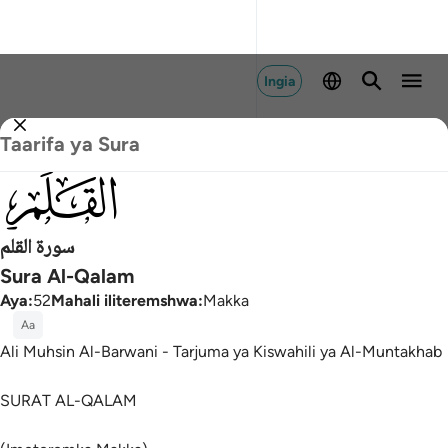
Ingia
Taarifa ya Sura
068
سورة القلم
Sura Al-Qalam
Aya
:
52
Mahali iliteremshwa
:
Makka
Aa
Ali Muhsin Al-Barwani - Tarjuma ya Kiswahili ya Al-Muntakhab
SURAT AL-QALAM