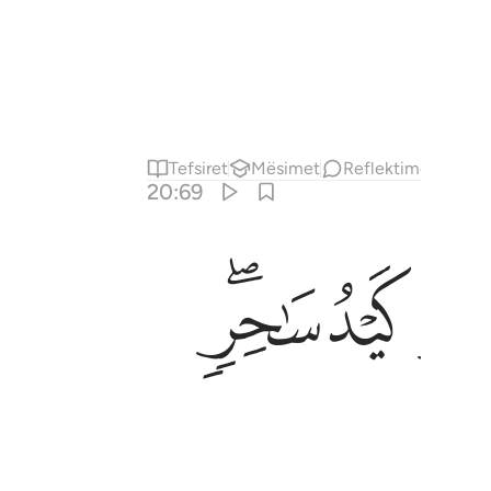
Tefsiret
Mësimet
Reflektime
20:69
ﱲ
ﱳﱴ