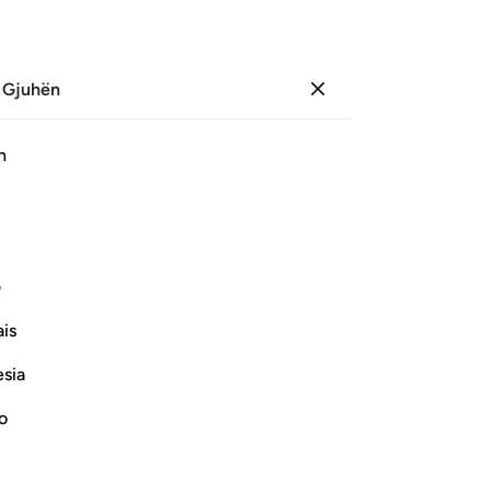
 Gjuhën
Identifikohu
Faqe
316
Xhuz
16
/
Hizb
32
h
ﱓ
ﱔ
رهم انها تسعى ٦٦
ف
ِن سِحْرِهِمْ أَنَّهَا تَسْعَىٰ ٦٦
is
esia
ﱚ
no