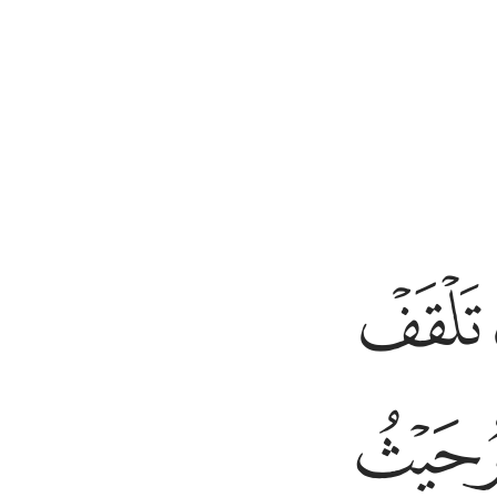
ﱦ
ﱧ
ﱬ
ﱭ
ﱮﱯ
ﱰ
ﱱ
حر ولا يفلح الساحر حيث اتى ٦٩
۟ كَيْدُ سَـٰحِرٍۢ ۖ وَلَا يُفْلِحُ ٱلسَّاحِرُ حَيْثُ أَتَىٰ ٦٩
ﱸ
ﱹ
ﱺ