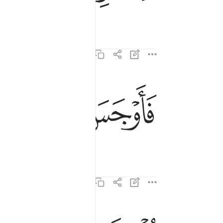
ﱛ
ﱜ
ﱝ
فاوجس في نفسه خيفة موسى ٦٧
فَأَوْجَسَ فِى نَفْسِهِۦ خِيفَةًۭ مُّوسَىٰ ٦٧
قلنا لا تخف انك انت الاعلى ٦٨