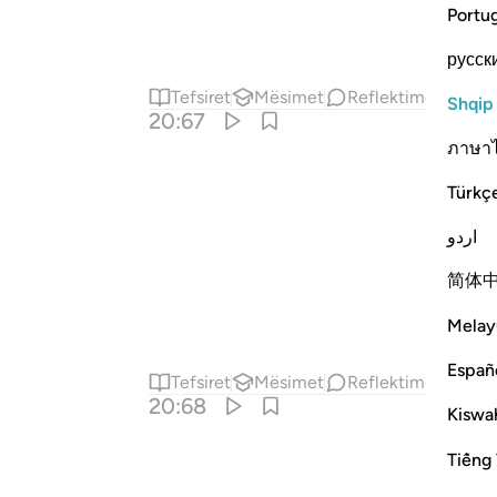
Portu
русск
Tefsiret
Mësimet
Reflektime
Kiraa
Shqip
20:67
ภาษา
Türkç
اردو
简体
Melay
Españ
Tefsiret
Mësimet
Reflektime
20:68
Kiswah
Tiếng 