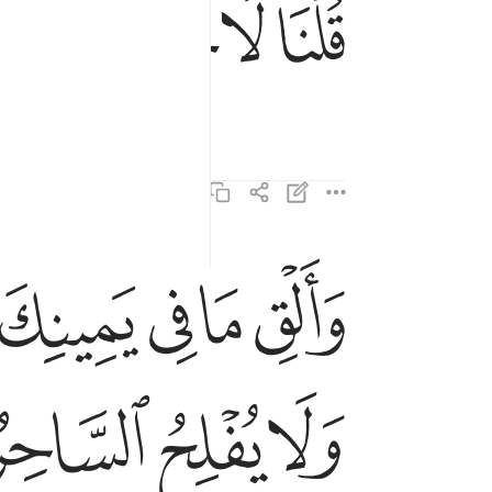
ﱡ
ﱢ
ﱣ
ﱤ
ﱥ
قُلْنَا لَا تَخَفْ إِنَّكَ أَنتَ ٱلْأَعْلَىٰ ٦٨
ﱨ
ﱩ
ﱪ
ﱫ
والق ما في يمينك تلقف ما صنعوا انما صنعوا كيد سا
وَأَلْقِ مَا فِى يَمِينِكَ تَلْقَفْ مَا صَنَعُوٓا۟ ۖ إِنَّمَا صَنَعُوا
ﱵ
ﱶ
ﱷ