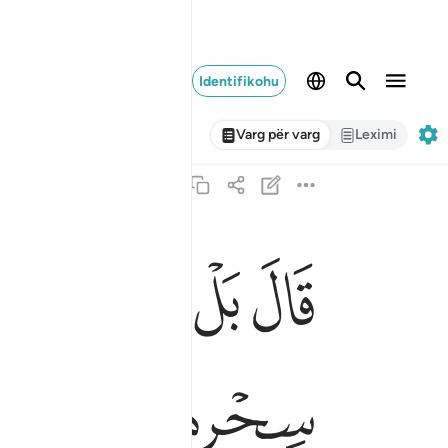
Identifikohu
Varg për varg
Leximi
ﱍ
ﱎ
ﱏﱐ
ﱑ
ﱒ
قال بل القوا فاذا حبالهم وعصيهم يخيل اليه من سح
قَالَ بَلْ أَلْقُوا۟ ۖ فَإِذَا حِبَالُهُمْ وَعِصِيُّهُمْ يُخَيَّلُ إِلَيْهِ م
ﱗ
ﱘ
ﱙ