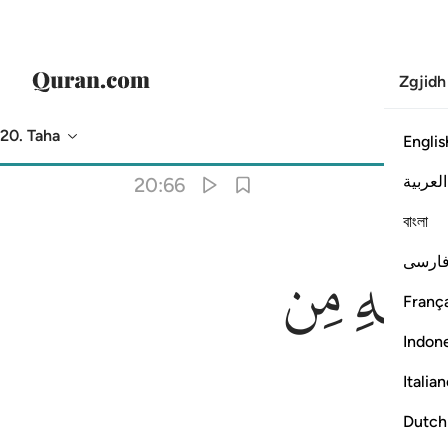
Zgjidh
20. Taha
Englis
Përkthimi
: Asnjë i zgjedhur
العربية
20:66
বাংলা
ﱕ
ﱖ
ارسی
França
Indon
Italia
Dutch