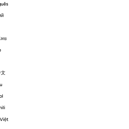
guês
ий
t
ไทย
e
ﱞ
ﱟ
ﱠ
中文
u
ol
ili
Việt