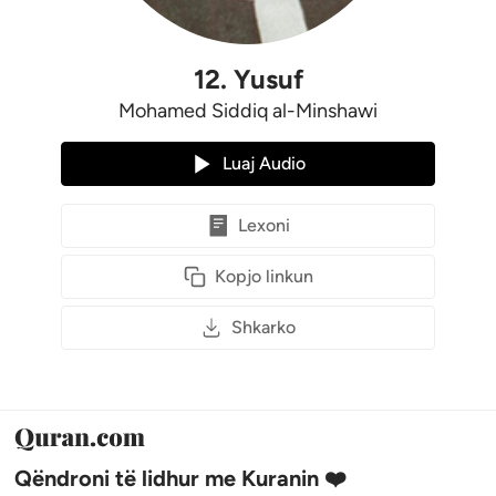
12
.
Yusuf
Mohamed Siddiq al-Minshawi
Luaj Audio
Lexoni
Kopjo linkun
Shkarko
Qëndroni të lidhur me Kuranin ❤️