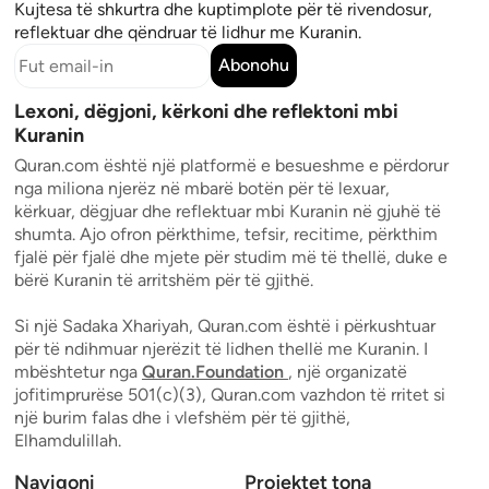
Kujtesa të shkurtra dhe kuptimplote për të rivendosur,
reflektuar dhe qëndruar të lidhur me Kuranin.
Abonohu
Lexoni, dëgjoni, kërkoni dhe reflektoni mbi
Kuranin
Quran.com është një platformë e besueshme e përdorur
nga miliona njerëz në mbarë botën për të lexuar,
kërkuar, dëgjuar dhe reflektuar mbi Kuranin në gjuhë të
shumta. Ajo ofron përkthime, tefsir, recitime, përkthim
fjalë për fjalë dhe mjete për studim më të thellë, duke e
bërë Kuranin të arritshëm për të gjithë.
Si një Sadaka Xhariyah, Quran.com është i përkushtuar
për të ndihmuar njerëzit të lidhen thellë me Kuranin. I
mbështetur nga
Quran.Foundation
, një organizatë
jofitimprurëse 501(c)(3), Quran.com vazhdon të rritet si
një burim falas dhe i vlefshëm për të gjithë,
Elhamdulillah.
Navigoni
Projektet tona