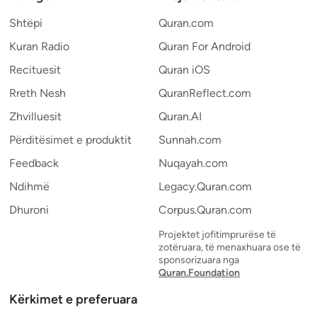
Shtëpi
Quran.com
Kuran Radio
Quran For Android
Recituesit
Quran iOS
Rreth Nesh
QuranReflect.com
Zhvilluesit
Quran.AI
Përditësimet e produktit
Sunnah.com
Feedback
Nuqayah.com
Ndihmë
Legacy.Quran.com
Dhuroni
Corpus.Quran.com
Projektet jofitimprurëse të
zotëruara, të menaxhuara ose të
sponsorizuara nga
Quran.Foundation
Kërkimet e preferuara