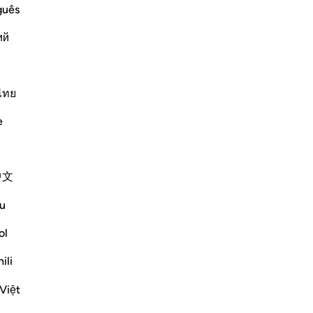
guês
ий
ﲺ
ไทย
e
中文
u
ol
ili
Việt