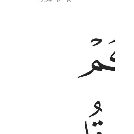
لى عالم الغيب والشهادة فينبيكم بما كنتم تعملون ٩٤
َدُّونَ إِلَىٰ عَـٰلِمِ ٱلْغَيْبِ وَٱلشَّهَـٰدَةِ فَيُنَبِّئُكُم بِمَا كُنتُمْ تَعْمَلُونَ ٩٤