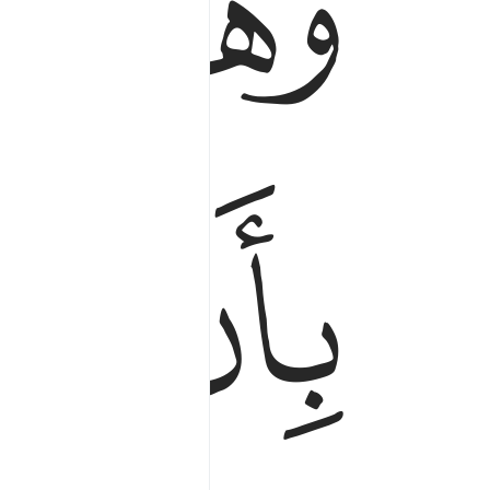
ﲻ
ﲼ
ﲿ
ﳀ