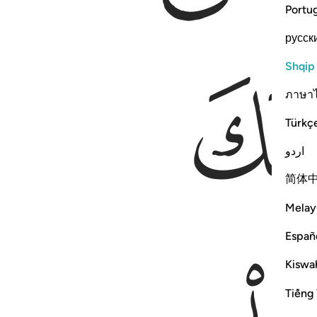
Portu
русск
Shqip
ภาษา
Türkç
اردو
简体
Melay
Españ
Kiswah
Tiếng 