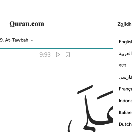
Zgjidh
9. At-Tawbah
Englis
Përkthimi
: Asnjë i zgjedhur
العربية
9:93
বাংলা
ﲸ
ارسی
۞  ٩٣
França
Indon
Italia
Dutch