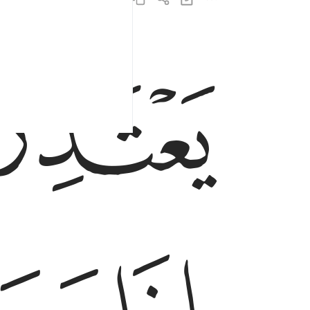
ﱁ
يعتذرون اليكم اذا رجعتم اليهم قل لا تعتذروا لن ن
يَعْتَذِرُونَ إِلَيْكُمْ إِذَا رَجَعْتُمْ إِلَيْهِمْ ۚ قُل لَّا تَعْتَذِرُوا۟ لَن