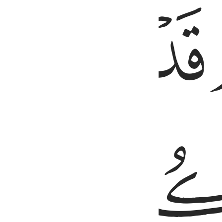
ﱍ
ﱎ
ﱏ
ﱓ