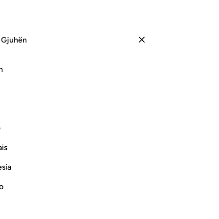
 Gjuhën
Identifikohu
Faqe
201
Xhuz
11
/
Hizb
21
h
ﲷ
۞ بان يكونوا مع الخوالف وطبع الله على قلوبهم فهم لا يعلمون ٩٣
ف
 ۚ رَضُوا۟ بِأَن يَكُونُوا۟ مَعَ ٱلْخَوَالِفِ وَطَبَعَ ٱللَّهُ عَلَىٰ قُلُوبِهِمْ فَهُمْ لَا يَعْلَمُونَ
is
esia
no