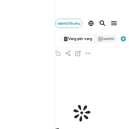
Identifikohu
Varg për varg
Leximi
ﲵ ﲶ
انما السبيل على الذين يستاذنونك وهم اغنياء رضوا 
إِنَّمَا ٱلسَّبِيلُ عَلَى ٱلَّذِينَ يَسْتَـْٔذِنُونَكَ وَهُمْ أَغْنِيَآءُ