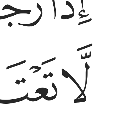
ﱃ
ﱄ
ﱈ
ﱉ