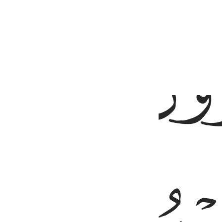
ﱂ
ومن لكم قد نبانا الله من اخباركم وسيرى الله عملكم ورسوله ثم تردون ا
 نُّؤْمِنَ لَكُمْ قَدْ نَبَّأَنَا ٱللَّهُ مِنْ أَخْبَارِكُمْ ۚ وَسَيَرَى ٱللَّهُ عَمَلَكُمْ وَرَسُولُهُۥ ثُمَّ تُر