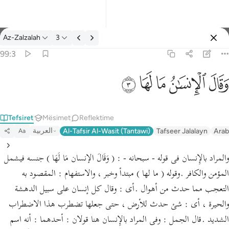
Tefsir: Az-Zalzalah 99:3
Az-Zalzalah
3
Identifikohu
99:3
وقال الانسان ما لها ٣
ﱾ
ﱿ
ﲀ
ﲁ
ﲂ
وَقَالَ ٱلْإِنسَـٰنُ مَا لَهَا ٣
Tefsiret
Mësimet
Reflektime
العربية
Al-Tafsir Al-Wasit (Tantawi)
Tafseer Jalalayn
Arab
Aa
والمراد بالإِنسان فى قوله - سبحانه - : ( وَقَالَ الإنسان مَا لَهَا ) جنسه فيشمل
المؤمن والكافر .وقوله ( ما لها ) مبتدأ وخبر ، والاستفهام : المقصود به
التعجب مما حدث من أهوال .أى : وقال كل إنسان على سبيل الدهشة
والحيرة ، أى : شئ حدث للأرض ، حتى جعلها تضطرب هذا الاضطراب
الشديد .قال الجمل : وفى المراد بالإِنسان هنا قولان : أحدهما : أنه اسم