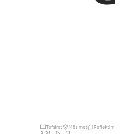
Tefsiret
Mësimet
Reflektime
Kiraa
3:31