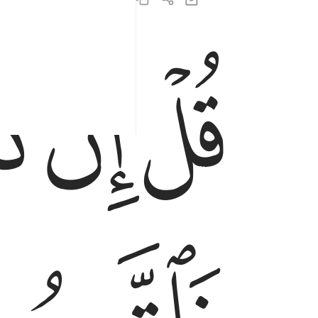
ﱞ
ﱟ
ﱠ
قل ان كنتم تحبون الله فاتبعوني يحببكم الله ويغفر 
قُلْ إِن كُنتُمْ تُحِبُّونَ ٱللَّهَ فَٱتَّبِعُونِى يُحْبِبْكُمُ ٱللَّهُ و