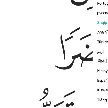
Portu
русск
Shqip
ภาษา
Türkç
اردو
简体
Melay
Españ
Kiswah
Tiếng 