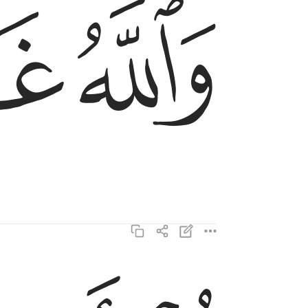
ﱪ
ﱫ
قل اطيعوا الله والرسول فان تولوا فان الله لا يحب ا
قُلْ أَطِيعُوا۟ ٱللَّهَ وَٱلرَّسُولَ ۖ فَإِن تَوَلَّوْا۟ فَ