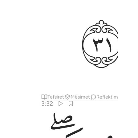
ﱭ
Tefsiret
Mësimet
Reflektime
Përm
3:32