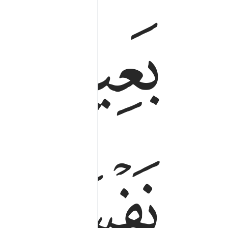
ﱔﱕ
ﱘﱙ