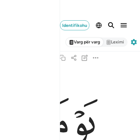
Identifikohu
Varg për varg
Leximi
ﱁ
ﱂ
يوم تجد كل نفس ما عملت من خير محضرا وما عملت من
يَوْمَ تَجِدُ كُلُّ نَفْسٍۢ مَّا عَمِلَتْ مِنْ خَيْرٍۢ مُّحْضَرًۭا وَ