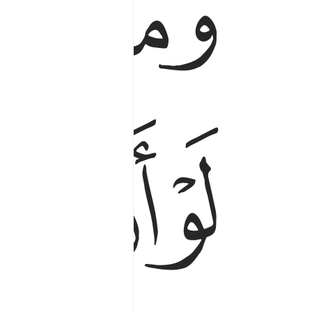
ﱊ
ﱋ
ﱏ
ﱐ
ﱑ