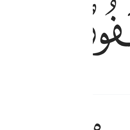
ﱬ
bajtje e lidhur
لكافرين ٣٢
إِنَّ ٱللَّهَ لَا يُحِبُّ ٱلْكَـٰفِرِينَ ٣٢