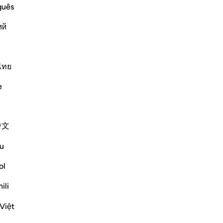
guês
ий
ﱈ
ﱉ
ไทย
e
中文
u
ol
ili
Việt