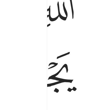
ﳝ
ﳞ
ﳡ