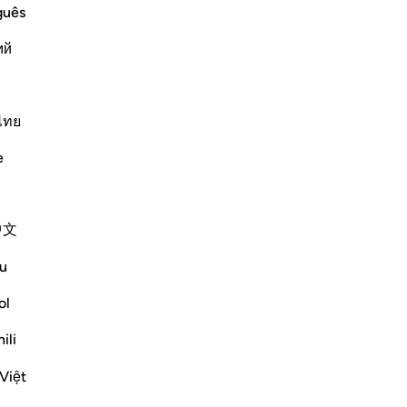
guês
ий
ﳛ
ไทย
e
中文
u
ol
ili
Việt