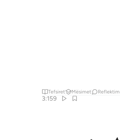
Tefsiret
Mësimet
Reflektime
3:159
عزمت فتوكل على الله ان الله يحب المتوكلين ١٥٩
َاوِرْهُمْ فِى ٱلْأَمْرِ ۖ فَإِذَا عَزَمْتَ فَتَوَكَّلْ عَلَى ٱللَّهِ ۚ إِنَّ ٱللَّهَ يُحِ