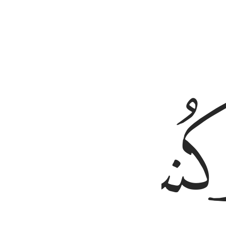
ﱋ
ﱌ
ﱒ
ﱓ