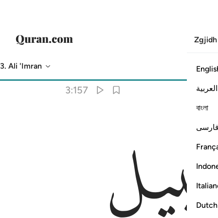
Zgjidh
3. Ali 'Imran
Englis
Përkthimi
: Asnjë i zgjedhur
العربية
3:157
বাংলা
ارسی
França
Indon
Italia
Dutch