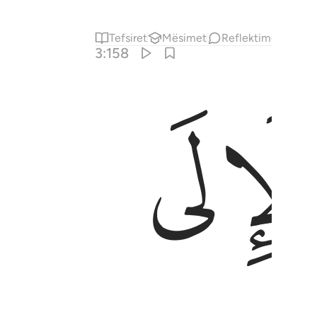
Tefsiret
Mësimet
Reflektime
Kiraa
3:158
ﱅ