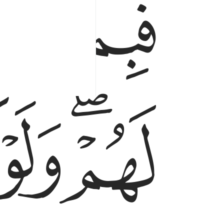
ﱉ
ﱊ
ﱎﱏ
ﱐ
ﱑ