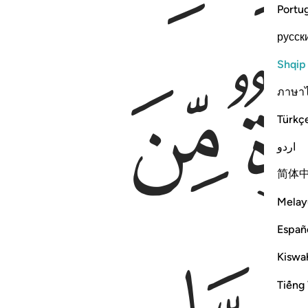
Portu
русск
ﳜ
Shqip
ภาษา
Türkç
اردو
简体
Melay
Españ
Kiswah
Tiếng 