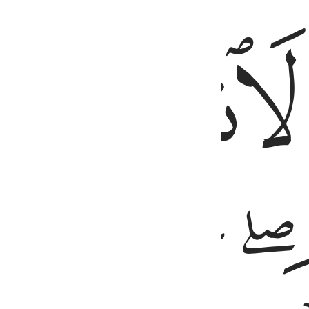
ﱕ
ﱖ
ﱙ
ﱚ