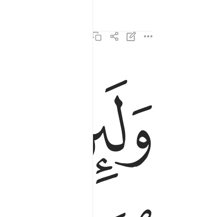
ﱁ
ﱂ
ولين متم او قتلتم لالى الله تحشرون ١٥٨
وَلَئِن مُّتُّمْ أَوْ قُتِلْتُمْ لَإِلَى ٱللَّهِ تُحْشَرُونَ ١٥٨