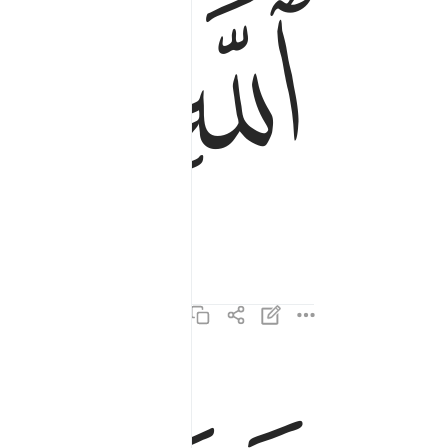
ﱆ
ﱇ
فبما رحمة من الله لنت لهم ولو كنت فظا غليظ ال
فَبِمَا رَحْمَةٍۢ مِّنَ ٱللَّهِ لِنتَ لَهُمْ ۖ وَلَوْ كُنتَ فَظّ