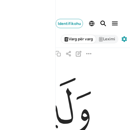
Identifikohu
Varg për varg
Leximi
ﳔ
ﳕ
ولين قتلتم في سبيل الله او متم لمغفرة من الله و
وَلَئِن قُتِلْتُمْ فِى سَبِيلِ ٱللَّهِ أَوْ مُتُّمْ لَمَغْفِرَةٌۭ مِّنَ ٱل