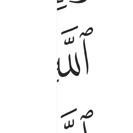
ﳘ
ﳙ
ﳚ