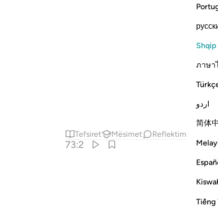
Portu
русск
Shqip
ภาษา
Türkç
اردو
简体
Tefsiret
Mësimet
Reflektime
Hadi
Melay
73:2
Españ
Kiswah
Tiếng 