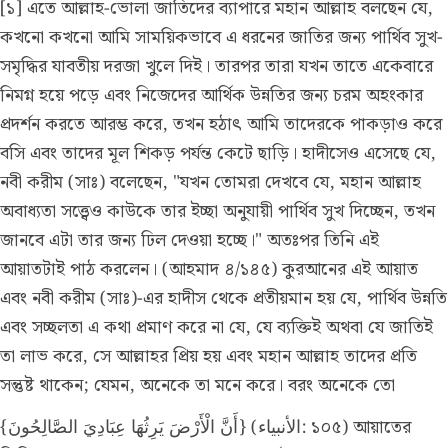
[১] এতে আল্লাহ-ভোলা জাতিদের ব্যাপারে মহান আল্লাহ বলছেন যে,
কখনো কখনো আমি সাময়িকভাবে এ ধরনের জাতির জন্য পার্থিব সুখ-
সমৃদ্ধির যাবতীয় দরজা খুলে দিই। তারপর তারা যখন তাতে একেবারে
নিমগ্ন হয়ে পড়ে এবং নিজেদের আর্থিক উন্নতির জন্য চরম অহংকার
প্রদর্শন করতে আরম্ভ করে, তখন হঠাৎ আমি তাদেরকে পাকড়াও করে
বসি এবং তাদের মূল শিকড় পর্যন্ত কেটে ছাড়ি। হাদীসেও এসেছে যে,
নবী করীম (সাঃ) বলেছেন, "যখন তোমরা দেখবে যে, মহান আল্লাহ
অবাধ্যতা সত্ত্বেও কাউকে তার ইচ্ছা অনুযায়ী পার্থিব সুখ দিচ্ছেন, তখন
জানবে এটা তার জন্য ঢিল দেওয়া হচ্ছে।" অতঃপর তিনি এই
আয়াতটাই পাঠ করলেন।
(আহমাদ ৪/১৪৫)
কুরআনের এই আয়াত
এবং নবী করীম (সাঃ)-এর হাদীস থেকে প্রতীয়মান হয় যে, পার্থিব উন্নতি
এবং সচ্ছলতা এ কথা প্রমাণ করে না যে, যে ব্যক্তিই অথবা যে জাতিই
তা লাভ করে, সে আল্লাহর প্রিয় হয় এবং মহান আল্লাহ তাদের প্রতি
সন্তুষ্ট থাকেন; যেমন, অনেকে তা মনে করে। বরং অনেকে তো
{أَنَّ الْأَرْضَ يَرِثُهَا عِبَادِيَ الصَّالِحُونَ} (الأنبياء: ১০৫) আয়াতের