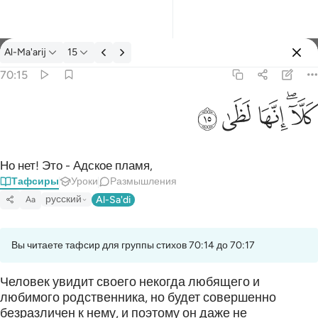
Тафсир: Al-Ma'arij 70:15
Al-Ma'arij
15
Войти
70:15
كلا انها لظى ١٥
ﱚﱛ
ﱜ
ﱝ
ﱞ
كَلَّآ ۖ إِنَّهَا لَظَىٰ ١٥
Но нет! Это - Адское пламя,
Тафсиры
Уроки
Размышления
русский
Al-Sa'di
Aa
Вы читаете тафсир для группы стихов 70:14 до 70:17
Человек увидит своего некогда любящего и
любимого родственника, но будет совершенно
безразличен к нему, и поэтому он даже не