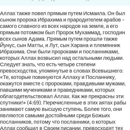
Аллах также повел прямым путем Исмаила. Он был
сыном пророка Ибрахима и прародителем арабов -
самого славного из всех народов на земле, а его
прямым потомком был Пророк Мухаммад, господин
всех сынов Адама. Прямым путем прошли также
Йунус, сын Матты, и Лут, сын Харана и племянник
Ибрахима. Они были пророками и посланниками,
которых Аллах возвысил над остальными людьми.
Следует знать, что есть четыре степени
превосходства, упомянутые в словах Всевышнего:
«Те, которые повинуются Аллаху и Посланнику,
окажутся вместе с пророками, правдивыми мужами,
павшими мучениками и праведниками, которых
облагодетельствовал Аллах. Как же прекрасны эти
спутники!» (4:69). Перечисленные в этих аятах рабы
занимают самую высшую ступень. Более того, они
являются самыми достойными среди Божьих
посланников, потому что посланники, о которых
Аллах сообщил в Своем писании, превосходят тех