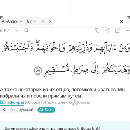
Тафсир: Al-An'am 6:87
Al-An'am
87
Войти
6:87
 ابايهم وذرياتهم واخوانهم واجتبيناهم وهديناهم الى صراط مستقيم ٨٧
ﲋ
ﲌ
ﲍ
ﲎﲏ
ﲐ
مْ وَذُرِّيَّـٰتِهِمْ وَإِخْوَٰنِهِمْ ۖ وَٱجْتَبَيْنَـٰهُمْ وَهَدَيْنَـٰهُمْ إِلَىٰ صِرَٰطٍۢ مُّسْتَقِيمٍۢ ٨٧
ﲑ
ﲒ
ﲓ
ﲔ
ﲕ
А также некоторых из их отцов, потомков и братьев. Мы
избрали их и повели прямым путем.
Тафсиры
Уроки
Размышления
Кираат
русский
Al-Sa'di
Aa
Вы читаете тафсир для группы стихов 6:86 до 6:87