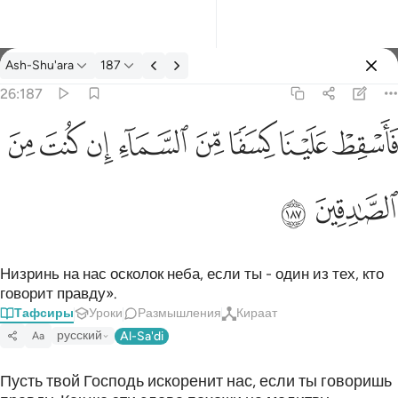
Тафсир: Ash-Shu'ara 26:187
Ash-Shu'ara
187
Войти
26:187
فاسقط علينا كسفا من السماء ان كنت من الصادقين ١٨٧
ﱗ
ﱘ
ﱙ
ﱚ
ﱛ
ﱜ
ﱝ
ﱞ
َأَسْقِطْ عَلَيْنَا كِسَفًۭا مِّنَ ٱلسَّمَآءِ إِن كُنتَ مِنَ ٱلصَّـٰدِقِينَ ١٨٧
ﱟ
ﱠ
Низринь на нас осколок неба, если ты - один из тех, кто
говорит правду».
Тафсиры
Уроки
Размышления
Кираат
русский
Al-Sa'di
Aa
Пусть твой Господь искоренит нас, если ты говоришь