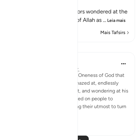
Tawhid and the Qur'an
Allah tells us that the idolators wondered at the
sending of the Messenger of Allah as
…
Leia mais
Mais Tafsirs
Lições
In the Shade of the Quran
há 31 semanas
·
Referência
ayah 38:8
Yet this is the truth about the Oneness of God that
the unbelievers were most amazed at, endlessly
debating this with the Prophet, and wondering at his
insistence on it. They also called on people to
express amazement at it, doing their utmost to turn
them awa...
Ver mais
0
0