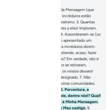
Capítulo 38, Página 453, Juz 23
1
.
Sad. Pelo Alcorão, portador da Mensagem (que
isto é a verdade)!
2
.
Porém, os incrédulos estão
imbuídos de arrogância e separatismo.
3
.
Quantas
gerações aniquilamos, anteriores a eles! Imploram,
embora não haja escapatória.
4
.
Assombraram-se (os
maquenses) de lhes haver sido apresentado um
admoestador de sua graça. E os incrédulos dizem:
Este é um mago mendaz.
5
.
Pretende, acaso, fazer
de todos os deuses um só Deus? Em verdade, isto é
algo assombroso!
6
.
E os chefes se retiraram,
dizendo: Ide e perseverai com os vossos deuses!
Verdadeiramente, isto é algo designado.
7
.
Não
ouvimos coisa igual entre as outras comunidades.
Isso não é senão uma ficção!
8
.
Porventura, a
Mensagem foi revelada só a ele, dentre nós!? Qual!
Eles estão em dúvida, quanto à Minha Mensagem.
Porém, ainda não provaram o Meu castigo.
9
.