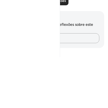
Leia mais lições
Anotações e reflexões
Você não tem anotações ou reflexões sobre este
versículo.
Registre suas ideias…
Notes
placeholders
close