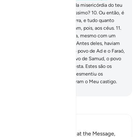
Possuem, acaso, os tesouros da misericórdia do teu
Senhor, o Poderoso, o Liberalíssimo?
10
.
Ou então, é
deles o reino dos céus e da terra, e tudo quanto
existe entre ambos? Que subam, pois, aos céus.
11
.
Porém lá serão postos em fuga, mesmo com um
exército de confederados.
12
.
Antes deles, haviam
desmentido: o povo de Noé, o povo de Ad e o Faraó,
o senhor das estacas.
13
.
O povo de Samud, o povo
de Lot e os habitantes da floresta. Estes são os
confederados.
14
.
Cada qual desmentiu os
mensageiros, por isso mereceram o Meu castigo.
-
Portuguese Translation( Samir )
Leia Tafsir
Ibn Kathir (Abridged)
The Idolators were amazed at the Message,