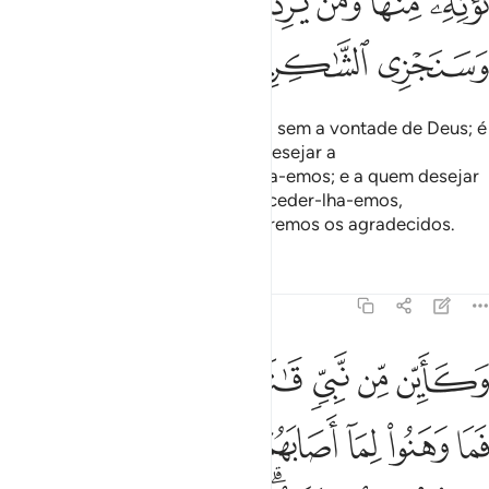
ﲑ
ﲒ
ﲓ
ﲔ
ﲕ
ﲖ
ﲗ
ﲘﲙ
ﲚ
ﲛ
ﲜ
Não é dado a nenhum ser morrer, sem a vontade de Deus; é
um destino prefixado. E a quem desejar a
recompensaterrena, conceder-lha-emos; e a quem desejar
a recompensa da outra vida, conceder-lha-emos,
igualmente; tambémrecompensaremos os agradecidos.
Tafsirs
Lições
Reflexões
3:146
ﲝ
ﲞ
ﲟ
ﲠ
ﲡ
ﲢ
ﲣ
كاين من نبي قاتل معه ربيون كثير فما وهنوا لما اصابهم في سبيل الله وم
َكَأَيِّن مِّن نَّبِىٍّۢ قَـٰتَلَ مَعَهُۥ رِبِّيُّونَ كَثِيرٌۭ فَمَا وَهَنُوا۟ لِ
ﲤ
ﲥ
ﲦ
ﲧ
ﲨ
ﲩ
ﲪ
ﲫ