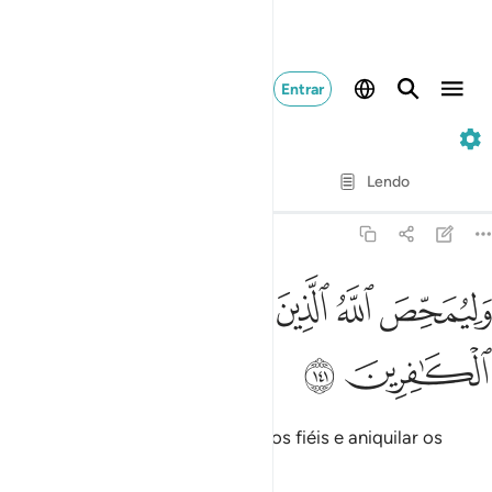
Entrar
3. Ali 'Imran
Verso por verso
Lendo
Tradução
: Samir El-Hayek
3:141
ﱁ
ﱂ
ﱃ
ليمحص الله الذين امنوا ويمحق الكافرين ١٤١
ﱄ
ﱅ
َلِيُمَحِّصَ ٱللَّهُ ٱلَّذِينَ ءَامَنُوا۟ وَيَمْحَقَ ٱلْكَـٰفِرِينَ ١٤١
ﱆ
ﱇ
E (assim faz) Deus para purificar os fiéis e aniquilar os
incrédulos.