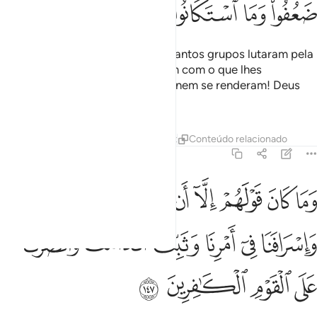
ﲬ
ﲭ
ﲮﲯ
ﲰ
ﲱ
ﲲ
ﲳ
Quantos profetas e, com eles, quantos grupos lutaram pela
causa de Deus, sem desanimarem com o que lhes
aconteceu; não se acovardaram, nem se renderam! Deus
aprecia os perseverantes.
Tafsirs
Lições
Reflexões
Qiraat
Conteúdo relacionado
3:147
ﲴ
ﲵ
ﲶ
ﲷ
ﲸ
ﲹ
ﲺ
ﲻ
ﲼ
ﲽ
ما كان قولهم الا ان قالوا ربنا اغفر لنا ذنوبنا واسرافنا في امرنا وثبت اق
َمَا كَانَ قَوْلَهُمْ إِلَّآ أَن قَالُوا۟ رَبَّنَا ٱغْفِرْ لَنَا ذُنُوبَنَا وَإِسْ
ﲾ
ﲿ
ﳀ
ﳁ
ﳂ
ﳃ
ﳄ
ﳅ
ﳆ
ﳇ