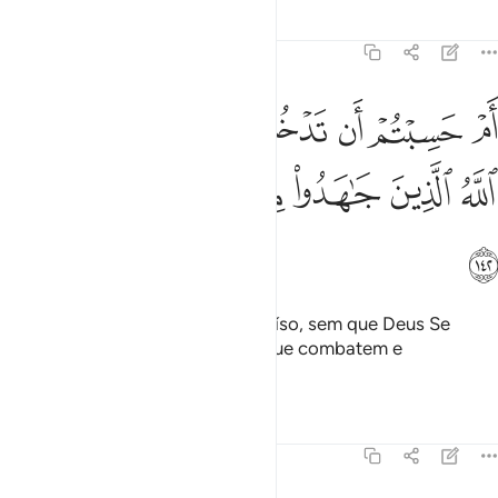
Tafsirs
Lições
Reflexões
3:142
ﱈ
ﱉ
ﱊ
ﱋ
ﱌ
ﱍ
ﱎ
م حسبتم ان تدخلوا الجنة ولما يعلم الله الذين جاهدوا منكم ويعلم الصابرين
َمْ حَسِبْتُمْ أَن تَدْخُلُوا۟ ٱلْجَنَّةَ وَلَمَّا يَعْلَمِ ٱللَّهُ ٱلَّذِينَ جَـٰهَد
ﱏ
ﱐ
ﱑ
ﱒ
ﱓ
ﱔ
ﱕ
Pretendeis, acaso, entrar no Paraíso, sem que Deus Se
assegure daqueles, dentre vós, que combatem e
sãoperseverantes?
Tafsirs
Lições
Reflexões
3:143