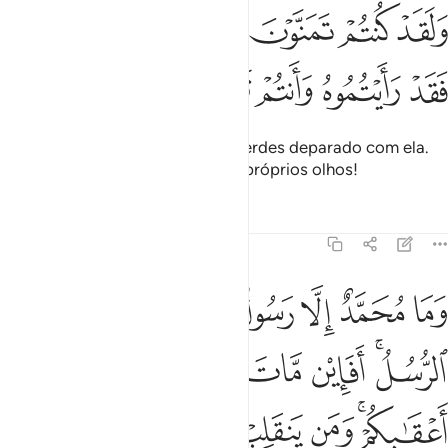
ﱖ
ﱗ
ﱘ
ﱙ
ﱚ
ﱛ
ﱜ
لقد كنتم تمنون الموت من قبل ان تلقوه فقد رايتموه وانتم تنظرون ١٤٣
ﱝ
َلَقَدْ كُنتُمْ تَمَنَّوْنَ ٱلْمَوْتَ مِن قَبْلِ أَن تَلْقَوْهُ فَقَدْ رَأَيْتُمُوهُ وَأَنتُمْ تَنظُرُونَ ١٤٣
ﱞ
ﱟ
ﱠ
ﱡ
ﱢ
Aneláveis a morte antes de vos terdes deparado com ela.
Viste-la, então, como os vossos próprios olhos!
Tafsirs
Lições
Reflexões
3:144
ﱣ
ﱤ
ﱥ
ﱦ
ﱧ
ﱨ
ﱩ
ﱪ
ما محمد الا رسول قد خلت من قبله الرسل افان مات او قتل انقلبتم عل
َمَا مُحَمَّدٌ إِلَّا رَسُولٌۭ قَدْ خَلَتْ مِن قَبْلِهِ ٱلرُّسُلُ ۚ أَفَإِي۟ن مَّاتَ أَوْ ق
ﱫﱬ
ﱭ
ﱮ
ﱯ
ﱰ
ﱱ
ﱲ
ﱳﱴ
ﱵ
ﱶ
ﱷ
ﱸ
ﱹ
ﱺ