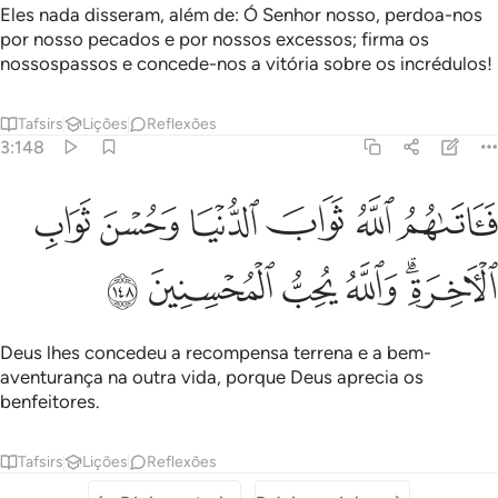
Eles nada disseram, além de: Ó Senhor nosso, perdoa-nos
por nosso pecados e por nossos excessos; firma os
nossospassos e concede-nos a vitória sobre os incrédulos!
Tafsirs
Lições
Reflexões
3:148
ﳈ
ﳉ
ﳊ
ﳋ
ﳌ
اتاهم الله ثواب الدنيا وحسن ثواب الاخرة والله يحب المحسنين ١٤٨
ﳍ
َـَٔاتَىٰهُمُ ٱللَّهُ ثَوَابَ ٱلدُّنْيَا وَحُسْنَ ثَوَابِ ٱلْـَٔاخِرَةِ ۗ وَٱللَّهُ يُحِ
ﳎﳏ
ﳐ
ﳑ
ﳒ
ﳓ
Deus lhes concedeu a recompensa terrena e a bem-
aventurança na outra vida, porque Deus aprecia os
benfeitores.
Tafsirs
Lições
Reflexões