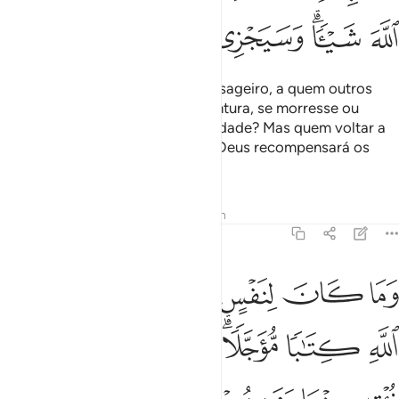
ﱻ
ﱼﱽ
ﱾ
ﱿ
ﲀ
ﲁ
Mohammad não é senão um Mensageiro, a quem outros
mensageiros precederam. Porventura, se morresse ou
fossemorto, voltaríeis à incredulidade? Mas quem voltar a
ela em nada prejudicará Deus; e Deus recompensará os
agradecidos.
Tafsirs
Lições
Reflexões
Hadith
3:145
ﲂ
ﲃ
ﲄ
ﲅ
ﲆ
ﲇ
ﲈ
ما كان لنفس ان تموت الا باذن الله كتابا موجلا ومن يرد ثواب الدنيا نوت
َمَا كَانَ لِنَفْسٍ أَن تَمُوتَ إِلَّا بِإِذْنِ ٱللَّهِ كِتَـٰبًۭا مُّؤَجَّلًۭا ۗ وَمَن 
ﲉ
ﲊ
ﲋﲌ
ﲍ
ﲎ
ﲏ
ﲐ