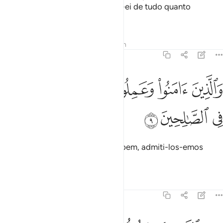
será a Mim, e, então, inteirar-vos-ei de tudo quanto
houverdes feito.
Tafsirs
Lições
Reflexões
Hadith
29:9
ﱦ
ﱧ
ﱨ
ﱩ
الذين امنوا وعملوا الصالحات لندخلنهم في الصالحين ٩
ﱪ
َٱلَّذِينَ ءَامَنُوا۟ وَعَمِلُوا۟ ٱلصَّـٰلِحَـٰتِ لَنُدْخِلَنَّهُمْ فِى ٱلصَّـٰلِ
ﱫ
ﱬ
ﱭ
Quanto aos fiéis que praticam o bem, admiti-los-emos
entre os virtuosos.
Tafsirs
Lições
Reflexões
29:10
من الناس من يقول امنا بالله فاذا اوذي في الله جعل فتنة الناس كعذاب 