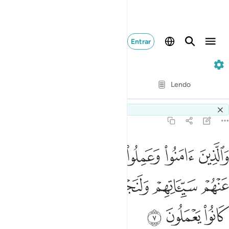
Entrar
29. Al-'Ankabut
Verso por verso
Lendo
Tradução
: Samir El-Hayek
Switch Quran.com to
English
29:7
ﱁ
ﱂ
ﱃ
ﱄ
ﱅ
الذين امنوا وعملوا الصالحات لنكفرن عنهم سيياتهم ولنجزينهم احسن ال
َٱلَّذِينَ ءَامَنُوا۟ وَعَمِلُوا۟ ٱلصَّـٰلِحَـٰتِ لَنُكَفِّرَنَّ عَنْهُمْ سَيِّـَٔاتِهِمْ وَلَنَجْزِيَنَّ
ﱆ
ﱇ
ﱈ
ﱉ
ﱊ
ﱋ
ﱌ
ﱍ