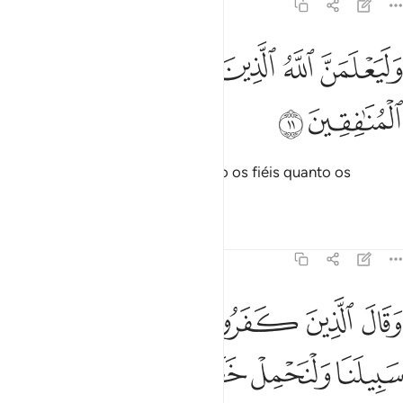
29:11
ﲐ
ﲑ
ﲒ
ليعلمن الله الذين امنوا وليعلمن المنافقين ١١
ﲓ
ﲔ
َلَيَعْلَمَنَّ ٱللَّهُ ٱلَّذِينَ ءَامَنُوا۟ وَلَيَعْلَمَنَّ ٱلْمُنَـٰفِقِينَ ١١
ﲕ
ﲖ
E certamente Deus conhece tanto os fiéis quanto os
hipócritas.
Tafsirs
Lições
Reflexões
29:12
ﲗ
ﲘ
ﲙ
ﲚ
ﲛ
ﲜ
قال الذين كفروا للذين امنوا اتبعوا سبيلنا ولنحمل خطاياكم وما هم بح
َقَالَ ٱلَّذِينَ كَفَرُوا۟ لِلَّذِينَ ءَامَنُوا۟ ٱتَّبِعُوا۟ سَبِيلَنَا وَلْنَحْمِلْ خَطَـٰيَـٰكُمْ وَمَا هُم بِح
ﲝ
ﲞ
ﲟ
ﲠ
ﲡ