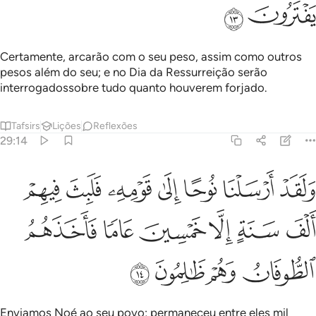
ﲶ
ﲷ
Certamente, arcarão com o seu peso, assim como outros
pesos além do seu; e no Dia da Ressurreição serão
interrogadossobre tudo quanto houverem forjado.
Tafsirs
Lições
Reflexões
29:14
ﲸ
ﲹ
ﲺ
ﲻ
ﲼ
ﲽ
ﲾ
لقد ارسلنا نوحا الى قومه فلبث فيهم الف سنة الا خمسين عاما فاخذهم
َلَقَدْ أَرْسَلْنَا نُوحًا إِلَىٰ قَوْمِهِۦ فَلَبِثَ فِيهِمْ أَلْفَ سَنَةٍ إِلَّا خَمْسِينَ عَامًۭا فَ
ﲿ
ﳀ
ﳁ
ﳂ
ﳃ
ﳄ
ﳅ
ﳆ
ﳇ
ﳈ
Enviamos Noé ao seu povo; permaneceu entre eles mil