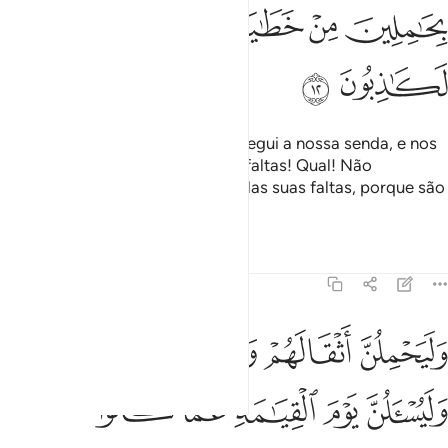
ﲢ
ﲣ
ﲤ
ﲥ
ﲦﲧ
ﲨ
ﲩ
ﲪ
E os incrédulos dizem aos fiéis: Segui a nossa senda, e nos
responsabilizaremos por vossas faltas! Qual! Não
podemnem se responsabilizar pelas suas faltas, porque são
impostores!
Tafsirs
Lições
Reflexões
29:13
ﲫ
ﲬ
ﲭ
ﲮ
ﲯﲰ
ليحملن اثقالهم واثقالا مع اثقالهم وليسالن يوم القيامة عما كانوا يفترون 
َلَيَحْمِلُنَّ أَثْقَالَهُمْ وَأَثْقَالًۭا مَّعَ أَثْقَالِهِمْ ۖ وَلَيُسْـَٔلُنَّ يَوْمَ ٱلْقِيَـٰمَةِ عَمَّا كَان
ﲱ
ﲲ
ﲳ
ﲴ
ﲵ