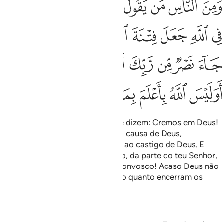
ﱮ
ﱯ
ﱰ
ﱱ
ﱲ
ﱳ
ﱴ
ﱵ
َمِنَ ٱلنَّاسِ مَن يَقُولُ ءَامَنَّا بِٱللَّهِ فَإِذَآ أُوذِىَ فِى ٱللَّهِ جَعَلَ فِتْ
ﱶ
ﱷ
ﱸ
ﱹ
ﱺ
ﱻ
ﱼﱽ
ﱾ
ﱿ
ﲀ
ﲁ
ﲂ
ﲃ
ﲄ
ﲅ
ﲆﲇ
ﲈ
ﲉ
ﲊ
ﲋ
ﲌ
ﲍ
ﲎ
ﲏ
Entre os humanos há aqueles que dizem: Cremos em Deus!
Porém, quando são afligidos pela causa de Deus,
equiparam aopressão do homem ao castigo de Deus. E
quando lhes chega algum socorro, da parte do teu Senhor,
dizem: Em verdade, estávamos convosco! Acaso Deus não
sabe melhor do que ninguém tudo quanto encerram os
corações das criaturas?
Tafsirs
Lições
Reflexões