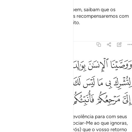
Quanto aos fiéis que praticam o bem, saibam que os
absolveremos das suas faltas e os recompensaremos com
algosuperior ao que houverem feito.
Tafsirs
Lições
Reflexões
29:8
ﱎ
ﱏ
ﱐ
ﱑﱒ
ﱓ
ﱔ
وصينا الانسان بوالديه حسنا وان جاهداك لتشرك بي ما ليس لك به علم ف
َوَصَّيْنَا ٱلْإِنسَـٰنَ بِوَٰلِدَيْهِ حُسْنًۭا ۖ وَإِن جَـٰهَدَاكَ لِتُشْرِكَ بِى مَا لَيْسَ لَكَ بِهِۦ عِلْمٌۭ ف
ﱕ
ﱖ
ﱗ
ﱘ
ﱙ
ﱚ
ﱛ
ﱜ
ﱝﱞ
ﱟ
ﱠ
ﱡ
ﱢ
ﱣ
ﱤ
ﱥ
E recomendamos ao homem benevolência para com seus
pais; porém, se te forçarem a associar-Me ao que ignoras,
nãolhes obedeças. Sabei (todos vós) que o vosso retorno