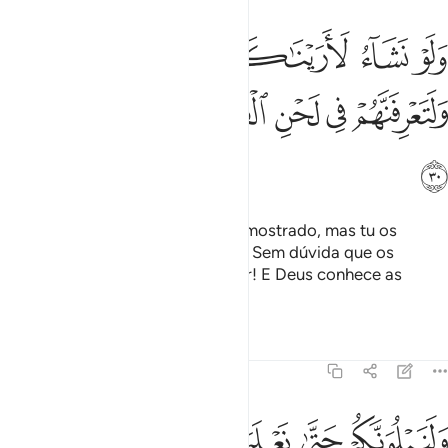
ﱁ
ﱂ
ﱃ
ﱄ
ﱅﱆ
لو نشاء لاريناكهم فلعرفتهم بسيماهم ولتعرفنهم في لحن القول والله يع
َلَوْ نَشَآءُ لَأَرَيْنَـٰكَهُمْ فَلَعَرَفْتَهُم بِسِيمَـٰهُمْ ۚ وَلَتَعْرِفَنَّهُمْ فِى لَحْنِ ٱلْقَوْلِ ۚ وَٱللَّه
ﱇ
ﱈ
ﱉ
ﱊﱋ
ﱌ
ﱍ
ﱎ
ﱏ
E, se quiséssemos, tê-los-íamos mostrado, mas tu os
conhecerás por suas fisionomias. Sem dúvida que os
reconhecerás, pelo modo de falar! E Deus conhece as
vossas ações.
Tafsirs
Lições
Reflexões
47:31
ﱐ
ﱑ
ﱒ
ﱓ
ﱔ
لنبلونكم حتى نعلم المجاهدين منكم والصابرين ونبلو اخباركم ٣١
َلَنَبْلُوَنَّكُمْ حَتَّىٰ نَعْلَمَ ٱلْمُجَـٰهِدِينَ مِنكُمْ وَٱلصَّـٰبِرِينَ وَنَبْلُوَا۟ أَخْبَارَكُمْ ٣١