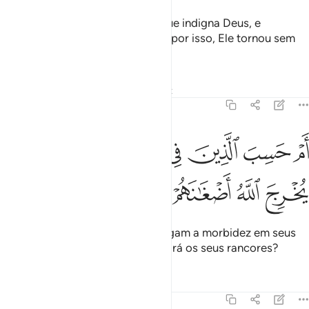
Isso, porque se entregaram ao que indigna Deus, e
recusaram ao que Lhe agradava; por isso, Ele tornou sem
efeito assuas obras.
Tafsirs
Lições
Reflexões
Qiraat
47:29
ﲽ
ﲾ
ﲿ
ﳀ
ﳁ
ﳂ
م حسب الذين في قلوبهم مرض ان لن يخرج الله اضغانهم ٢٩
ﳃ
ﳄ
َمْ حَسِبَ ٱلَّذِينَ فِى قُلُوبِهِم مَّرَضٌ أَن لَّن يُخْرِجَ ٱللَّهُ أَضْغَـٰنَهُمْ ٢٩
ﳅ
ﳆ
ﳇ
ﳈ
Pensam, acaso, aqueles que abrigam a morbidez em seus
corações, que Deus não descobrirá os seus rancores?
Tafsirs
Lições
Reflexões
47:30