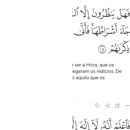
ﳇ
ﳈ
ﳉ
ﳊ
ﳋ
ﳌ
ﳍﳎ
ﳏ
هل ينظرون الا الساعة ان تاتيهم بغتة فقد جاء اشراطها فانى لهم اذا جاء
َهَلْ يَنظُرُونَ إِلَّا ٱلسَّاعَةَ أَن تَأْتِيَهُم بَغْتَةًۭ ۖ فَقَدْ جَآءَ أَشْرَاطُهَا ۚ فَأَنَّىٰ لَهُمْ إِذَا جَآ
ﳐ
ﳑﳒ
ﳓ
ﳔ
ﳕ
ﳖ
ﳗ
ﳘ
Porventura, aguardam algo, a não ser a Hora, que os
açoutará subitamente? Já lhes chegaram os indícios. De
que lhesservirá lhes ser recordado aquilo que os
surpreenderá?
Tafsirs
Lições
Reflexões
47:19
ﳙ
ﳚ
ﳛ
ﳜ
ﳝ
ﳞ
ﳟ
اعلم انه لا الاه الا الله واستغفر لذنبك وللمومنين والمومنات والله يعلم 
َٱعْلَمْ أَنَّهُۥ لَآ إِلَـٰهَ إِلَّا ٱللَّهُ وَٱسْتَغْفِرْ لِذَنۢبِكَ وَلِلْمُؤْمِنِينَ وَٱلْمُؤْمِنَـٰتِ ۗ وَٱللَّهُ 