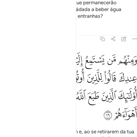
equipar-se ao castigo daqueles que permanecerão
eternamente no fogo, a quem serádada a beber água
fervente, a qual lhes dilacerará as entranhas?
Tafsirs
Lições
Reflexões
Qiraat
47:16
ﲦ
ﲧ
ﲨ
ﲩ
ﲪ
ﲫ
ﲬ
ﲭ
منهم من يستمع اليك حتى اذا خرجوا من عندك قالوا للذين اوتوا العلم ماذا
َمِنْهُم مَّن يَسْتَمِعُ إِلَيْكَ حَتَّىٰٓ إِذَا خَرَجُوا۟ مِنْ عِندِكَ قَالُوا۟ لِلَّذِينَ أُوتُوا۟ ٱلْ
ﲮ
ﲯ
ﲰ
ﲱ
ﲲ
ﲳ
ﲴ
ﲵﲶ
ﲷ
ﲸ
ﲹ
ﲺ
ﲻ
ﲼ
ﲽ
ﲾ
ﲿ
E entre eles, há os que te escutam e, ao se retirarem da tua