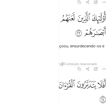
47:23
ﱸ
ﱹ
ﱺ
ﱻ
ولايك الذين لعنهم الله فاصمهم واعمى ابصارهم ٢٣
ﱼ
ﱽ
ُو۟لَـٰٓئِكَ ٱلَّذِينَ لَعَنَهُمُ ٱللَّهُ فَأَصَمَّهُمْ وَأَعْمَىٰٓ أَبْصَـٰرَهُمْ ٢٣
ﱾ
ﱿ
Tais são aqueles que Deus amaldiçoou, ensurdecendo-os e
cegando-lhes as vistas.
Tafsirs
Lições
Reflexões
Hadith
Conteúdo relacionado
47:24
ﲀ
ﲁ
ﲂ
ﲃ
فلا يتدبرون القران ام على قلوب اقفالها ٢٤
ﲄ
ﲅ
ﲆ
َفَلَا يَتَدَبَّرُونَ ٱلْقُرْءَانَ أَمْ عَلَىٰ قُلُوبٍ أَقْفَالُهَآ ٢٤
ﲇ