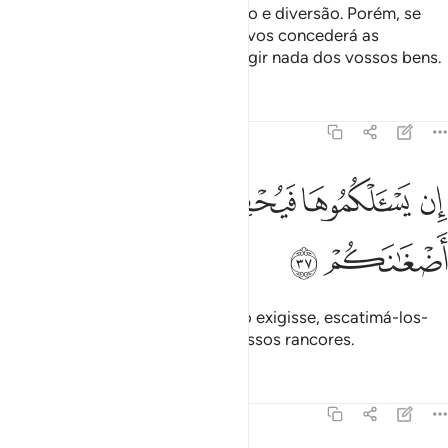
A vida terrena é tão-somente jogo e diversão. Porém, se
crerdes e fordes tementes, Deus vos concederá as
vossasrecompensas, sem vos exigir nada dos vossos bens.
Tafsirs
Lições
Reflexões
47:37
ﲧ
ﲨ
ﲩ
ن يسالكموها فيحفكم تبخلوا ويخرج اضغانكم ٣٧
ﲪ
ﲫ
ِن يَسْـَٔلْكُمُوهَا فَيُحْفِكُمْ تَبْخَلُوا۟ وَيُخْرِجْ أَضْغَـٰنَكُمْ ٣٧
ﲬ
ﲭ
Porque, se vo-lo pedisse ou vo-lo exigisse, escatimá-los-
íeis então, revelando assim os vossos rancores.
Tafsirs
Lições
Reflexões
47:38