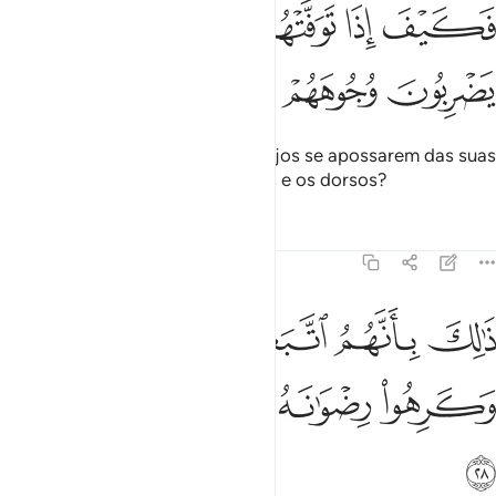
ﲪ
ﲫ
ﲬ
كيف اذا توفتهم الملايكة يضربون وجوههم وادبارهم ٢٧
ﲭ
َكَيْفَ إِذَا تَوَفَّتْهُمُ ٱلْمَلَـٰٓئِكَةُ يَضْرِبُونَ وُجُوهَهُمْ وَأَدْبَـٰرَهُمْ ٢٧
ﲮ
ﲯ
ﲰ
ﲱ
Assim, o que farão, quando os anjos se apossarem das suas
almas e lhes golpearem os rostos e os dorsos?
Tafsirs
Lições
Reflexões
47:28
ﲲ
ﲳ
ﲴ
ﲵ
ﲶ
الك بانهم اتبعوا ما اسخط الله وكرهوا رضوانه فاحبط اعمالهم ٢٨
ﲷ
َٰلِكَ بِأَنَّهُمُ ٱتَّبَعُوا۟ مَآ أَسْخَطَ ٱللَّهَ وَكَرِهُوا۟ رِضْوَٰنَهُۥ فَأَحْبَطَ أَعْمَـٰلَهُمْ ٢٨
ﲸ
ﲹ
ﲺ
ﲻ
ﲼ