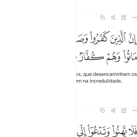
Tafsirs
Lições
Reflexões
47:34
ﱻ
ﱼ
ﱽ
ﱾ
ﱿ
ﲀ
ﲁ
ﲂ
ن الذين كفروا وصدوا عن سبيل الله ثم ماتوا وهم كفار فلن يغفر الله لهم
ِنَّ ٱلَّذِينَ كَفَرُوا۟ وَصَدُّوا۟ عَن سَبِيلِ ٱللَّهِ ثُمَّ مَاتُوا۟ وَهُمْ كُفَّارٌۭ فَلَن يَغ
ﲃ
ﲄ
ﲅ
ﲆ
ﲇ
ﲈ
ﲉ
ﲊ
Em verdade, quanto aos incrédulos, que desencaminham os
demais da senda de Deus e morrem na incredulidade,
Deusjamais os perdoará.
Tafsirs
Lições
Reflexões
47:35
ﲋ
ﲌ
ﲍ
ﲎ
ﲏ
ﲐ
ﲑ
لا تهنوا وتدعوا الى السلم وانتم الاعلون والله معكم ولن يتركم اعمالكم ٥
َلَا تَهِنُوا۟ وَتَدْعُوٓا۟ إِلَى ٱلسَّلْمِ وَأَنتُمُ ٱلْأَعْلَوْنَ وَٱللَّهُ مَعَكُمْ وَلَن يَتِرَكُمْ أَع