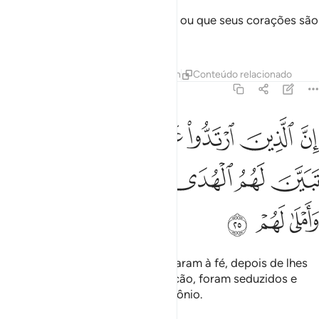
Não meditam, acaso, no Alcorão, ou que seus corações são
insensíveis?
Tafsirs
Lições
Reflexões
Hadith
Conteúdo relacionado
47:25
ﲈ
ﲉ
ﲊ
ﲋ
ﲌ
ﲍ
ﲎ
ﲏ
ن الذين ارتدوا على ادبارهم من بعد ما تبين لهم الهدى الشيطان سول لهم
ِنَّ ٱلَّذِينَ ٱرْتَدُّوا۟ عَلَىٰٓ أَدْبَـٰرِهِم مِّنۢ بَعْدِ مَا تَبَيَّنَ لَهُمُ ٱلْهُدَى ۙ ٱلشَّيْطَـٰنُ سَوَّ
ﲐ
ﲑ
ﲒ
ﲓ
ﲔ
ﲕ
ﲖ
ﲗ
ﲘ
Certamente, aqueles que renunciaram à fé, depois de lhes
haver sido evidenciada a orientação, foram seduzidos e
lhesfoi dada esperança pelo demônio.