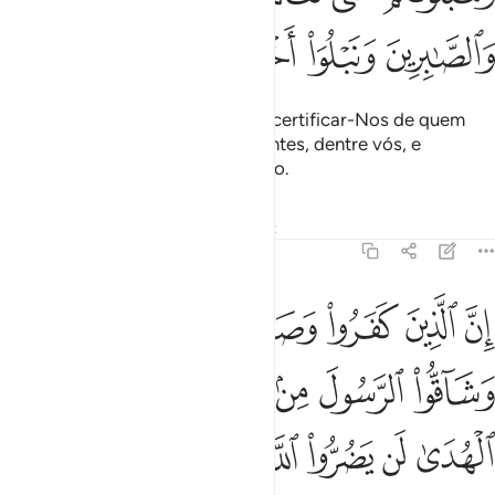
ﱕ
ﱖ
ﱗ
ﱘ
Sabei que vos provaremos, para certificar-Nos de quem
são os combatentes e perseverantes, dentre vós, e
paraprovarmos a vossa reputação.
Tafsirs
Lições
Reflexões
Qiraat
47:32
ﱙ
ﱚ
ﱛ
ﱜ
ﱝ
ﱞ
ﱟ
ن الذين كفروا وصدوا عن سبيل الله وشاقوا الرسول من بعد ما تبين لهم
ِنَّ ٱلَّذِينَ كَفَرُوا۟ وَصَدُّوا۟ عَن سَبِيلِ ٱللَّهِ وَشَآقُّوا۟ ٱلرَّسُولَ مِنۢ بَعْدِ مَا تَبَيَّنَ لَهُمُ 
ﱠ
ﱡ
ﱢ
ﱣ
ﱤ
ﱥ
ﱦ
ﱧ
ﱨ
ﱩ
ﱪ
ﱫ
ﱬ
ﱭ