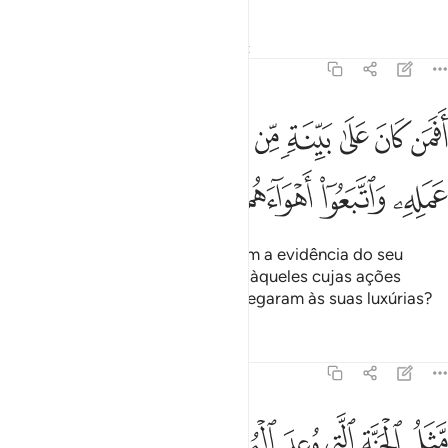
Tafsirs
Lições
Reflexões
Qiraat
47:14
ﱨ
ﱩ
ﱪ
ﱫ
ﱬ
ﱭ
ﱮ
ﱯ
ﱰ
ﱱ
فمن كان على بينة من ربه كمن زين له سوء عمله واتبعوا اهواءهم ١٤
َفَمَن كَانَ عَلَىٰ بَيِّنَةٍۢ مِّن رَّبِّهِۦ كَمَن زُيِّنَ لَهُۥ سُوٓءُ عَمَلِهِۦ وَٱتَّبَعُوٓا۟ أَهْو
ﱲ
ﱳ
ﱴ
ﱵ
Porventura, aqueles que observam a evidência do seu
Senhor poderão ser equiparados àqueles cujas ações
foramabrilhantadas e que se entregaram às suas luxúrias?
Tafsirs
Lições
Reflexões
47:15
ﱶ
ﱷ
ﱸ
ﱹ
ﱺﱻ
ﱼ
ﱽ
ﱾ
ﱿ
ثل الجنة التي وعد المتقون فيها انهار من ماء غير اسن وانهار من لب
َّثَلُ ٱلْجَنَّةِ ٱلَّتِى وُعِدَ ٱلْمُتَّقُونَ ۖ فِيهَآ أَنْهَـٰرٌۭ مِّن مَّآءٍ غَيْرِ ءَاسِنٍۢ