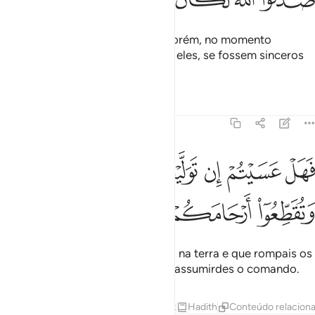
Obedecer e falar o que é justo. Porém, no momento
decisivo, quão melhor seria, para eles, se fossem sinceros
para comDeus!
Tafsirs
Lições
Reflexões
47:22
ﱭ
ﱮ
ﱯ
ﱰ
ﱱ
ﱲ
ﱳ
هل عسيتم ان توليتم ان تفسدوا في الارض وتقطعوا ارحامكم ٢٢
ﱴ
َهَلْ عَسَيْتُمْ إِن تَوَلَّيْتُمْ أَن تُفْسِدُوا۟ فِى ٱلْأَرْضِ وَتُقَطِّعُوٓا۟ أَرْحَامَكُمْ ٢٢
ﱵ
ﱶ
ﱷ
É possível que causeis corrupção na terra e que rompais os
vínculos consangüíneos, quando assumirdes o comando.
Tafsirs
Lições
Reflexões
Qiraat
Hadith
Conteúdo relacion