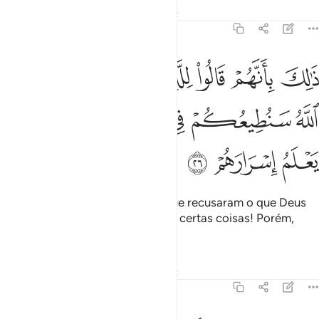
Tafsirs
Lições
Reflexões
Qiraat
47:26
ﲙ
ﲚ
ﲛ
ﲜ
ﲝ
ﲞ
ﲟ
الك بانهم قالوا للذين كرهوا ما نزل الله سنطيعكم في بعض الامر والله ي
َٰلِكَ بِأَنَّهُمْ قَالُوا۟ لِلَّذِينَ كَرِهُوا۟ مَا نَزَّلَ ٱللَّهُ سَنُطِيعُكُمْ فِى بَعْضِ ٱلْأَمْرِ ۖ وَٱللّ
ﲠ
ﲡ
ﲢ
ﲣ
ﲤﲥ
ﲦ
ﲧ
ﲨ
ﲩ
Isso, porque disseram àqueles que recusaram o que Deus
revelou: Obedecer-vos-emos em certas coisas! Porém,
Deusconhece os seus segredos.
Tafsirs
Lições
Reflexões
Qiraat
47:27