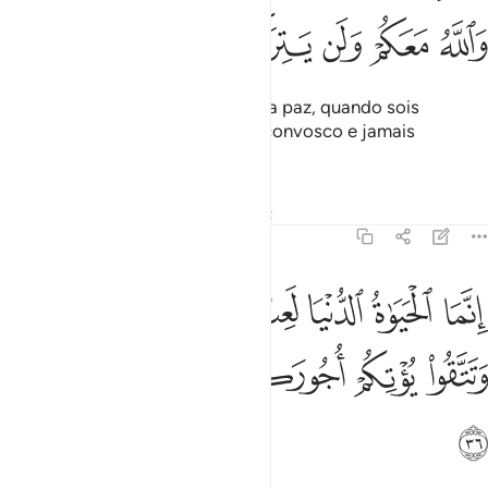
ﲒ
ﲓ
ﲔ
ﲕ
ﲖ
ﲗ
Não fraquejeis (ó fiéis), pedindo a paz, quando sois
superiores; sabei que Deus está convosco e jamais
defraudará asvossas ações.
Tafsirs
Lições
Reflexões
Qiraat
47:36
ﲘ
ﲙ
ﲚ
ﲛ
ﲜﲝ
ﲞ
ﲟ
نما الحياة الدنيا لعب ولهو وان تومنوا وتتقوا يوتكم اجوركم ولا يسالكم امو
ِنَّمَا ٱلْحَيَوٰةُ ٱلدُّنْيَا لَعِبٌۭ وَلَهْوٌۭ ۚ وَإِن تُؤْمِنُوا۟ وَتَتَّقُوا۟ يُؤْتِكُمْ أُجُورَكُمْ وَ
ﲠ
ﲡ
ﲢ
ﲣ
ﲤ
ﲥ
ﲦ