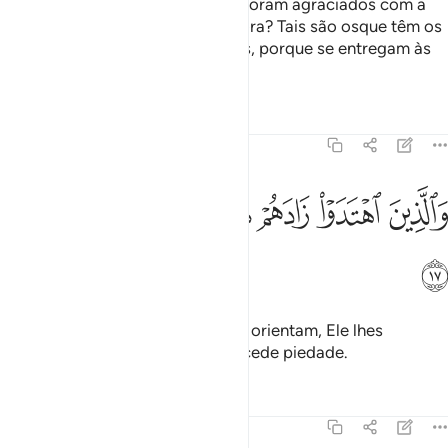
assembléia, dizem, àqueles, que foram agraciados com a
sabedoria: Que é que foi dito agora? Tais são osque têm os
seus corações sigilados por Deus, porque se entregam às
suas luxúrias!
Tafsirs
Lições
Reflexões
47:17
ﳀ
ﳁ
ﳂ
الذين اهتدوا زادهم هدى واتاهم تقواهم ١٧
ﳃ
ﳄ
ﳅ
َٱلَّذِينَ ٱهْتَدَوْا۟ زَادَهُمْ هُدًۭى وَءَاتَىٰهُمْ تَقْوَىٰهُمْ ١٧
ﳆ
Por outra, quanto àqueles que os orientam, Ele lhes
aumenta a orientação e lhes concede piedade.
Tafsirs
Lições
Reflexões
47:18