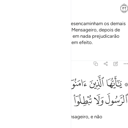
ﱮ
Em verdade, os incrédulos, que desencaminham os demais
da senda de Deus e contrariam o Mensageiro, depois de
lhesser evidenciada a orientação, em nada prejudicarão
Deus, que tomará as suas obras sem efeito.
Tafsirs
Lições
Reflexões
47:33
ﱯ ﱰ
ﱱ
ﱲ
ﱳ
ﱴ
۞ ا ايها الذين امنوا اطيعوا الله واطيعوا الرسول ولا تبطلوا اعمالكم ٣٣
ﱵ
َـٰٓأَيُّهَا ٱلَّذِينَ ءَامَنُوٓا۟ أَطِيعُوا۟ ٱللَّهَ وَأَطِيعُوا۟ ٱلرَّسُولَ وَلَا تُبْطِلُوٓا۟ أَعْم
ﱶ
ﱷ
ﱸ
ﱹ
ﱺ
Ó fiéis, obedecei a Deus e ao Mensageiro, e não
desmereçais as vossas ações.