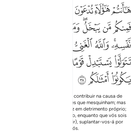
ﲮ
ﲯ
ﲰ
ﲱ
ﲲ
ﲳ
ﲴ
ا انتم هاولاء تدعون لتنفقوا في سبيل الله فمنكم من يبخل ومن يبخل فانم
َـٰٓأَنتُمْ هَـٰٓؤُلَآءِ تُدْعَوْنَ لِتُنفِقُوا۟ فِى سَبِيلِ ٱللَّهِ فَمِنكُم مَّن يَبْخَلُ ۖ وَمَن يَبْخَل
ﲵ
ﲶ
ﲷﲸ
ﲹ
ﲺ
ﲻ
ﲼ
ﲽ
ﲾﲿ
ﳀ
ﳁ
ﳂ
ﳃﳄ
ﳅ
ﳆ
ﳇ
ﳈ
ﳉ
ﳊ
ﳋ
ﳌ
ﳍ
ﳎ
Eis, então, que sois convidados a contribuir na causa de
Deus. Porém, entre vós, há aqueles que mesquinham; mas
quemmesquinha certamente o faz em detrimento próprio;
sabei que Deus é, por Si, Opulento, enquanto que vós sois
pobres. E serecusardes (contribuir), suplantar-vos-á por
outro povo, que não será como vós.