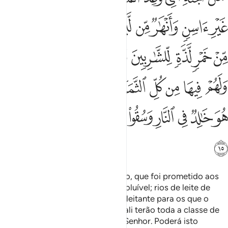
ﲀ
ﲁ
ﲂ
ﲃ
ﲄ
ﲅ
ﲆ
ﲇ
ﲈ
ﲉ
ﲊ
ﲋ
ﲌ
ﲍ
ﲎ
ﲏ
ﲐﲑ
ﲒ
ﲓ
ﲔ
ﲕ
ﲖ
ﲗ
ﲘ
ﲙﲚ
ﲛ
ﲜ
ﲝ
ﲞ
ﲟ
ﲠ
ﲡ
ﲢ
ﲣ
ﲤ
ﲥ
Eis aqui uma descrição do Paraíso, que foi prometido aos
tementes: Lá há rios de água impoluível; rios de leite de
saborinalterável; rios de vinho deleitante para os que o
bebem; e rios de mel purificado; ali terão toda a classe de
frutos, com aindulgência do seu Senhor. Poderá isto