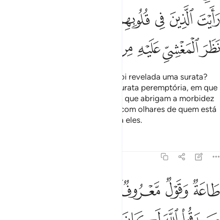
ﱏ
ﱐ
ﱑ
ﱒ
ﱓ
ﱔ
ﱕ
ﱖ
ﱗ
ﱘ
ﱙ
ﱚﱛ
ﱜ
ﱝ
ﱞ
Os fiéis dizem: Por que não nos foi revelada uma surata?
Porém, quando é revelada uma surata peremptória, em que
semenciona o combate, tu vês os que abrigam a morbidez
em seus corações, que te olham com olhares de quem está
na agoniada morte. É melhor para eles.
Tafsirs
Lições
Reflexões
47:21
ﱟ
ﱠ
ﱡﱢ
ﱣ
ﱤ
ﱥ
ﱦ
اعة وقول معروف فاذا عزم الامر فلو صدقوا الله لكان خيرا لهم ٢١
َاعَةٌۭ وَقَوْلٌۭ مَّعْرُوفٌۭ ۚ فَإِذَا عَزَمَ ٱلْأَمْرُ فَلَوْ صَدَقُوا۟ ٱللَّهَ لَكَانَ خ
ﱧ
ﱨ
ﱩ
ﱪ
ﱫ
ﱬ