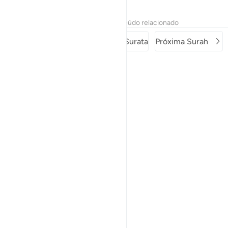
Tafsirs
Lições
Reflexões
Conteúdo relacionado
Surah anterior
Começo da Surata
Próxima Surah