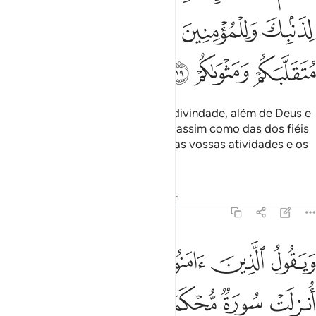
ﳠ
ﳡ
ﳢﳣ
ﳤ
ﳥ
ﳦ
ﳧ
ﳨ
Sabe, portanto, que não há mais divindade, além de Deus e
implora o perdão das tuas faltas, assim como das dos fiéis
edas fiéis, porque Deus conhece as vossas atividades e os
vossos destinos.
Tafsirs
Lições
Reflexões
Hadith
47:20
ﱁ
ﱂ
ﱃ
ﱄ
ﱅ
ﱆﱇ
ﱈ
يقول الذين امنوا لولا نزلت سورة فاذا انزلت سورة محكمة وذكر فيها 
َيَقُولُ ٱلَّذِينَ ءَامَنُوا۟ لَوْلَا نُزِّلَتْ سُورَةٌۭ ۖ فَإِذَآ أُنزِلَتْ سُورَةٌۭ مُّحْكَمَةٌۭ وَذُكِرَ فِي
ﱉ
ﱊ
ﱋ
ﱌ
ﱍ
ﱎ