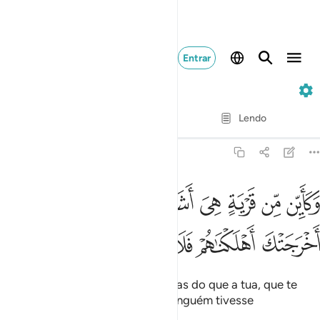
Entrar
47. Muhammad
Verso por verso
Lendo
Tradução
: Samir El-Hayek
47:13
ﱙ
ﱚ
ﱛ
ﱜ
ﱝ
ﱞ
ﱟ
ﱠ
ﱡ
كاين من قرية هي اشد قوة من قريتك التي اخرجتك اهلكناهم فلا ناصر له
َكَأَيِّن مِّن قَرْيَةٍ هِىَ أَشَدُّ قُوَّةًۭ مِّن قَرْيَتِكَ ٱلَّتِىٓ أَخْرَجَتْكَ أَهْلَكْنَـٰهُمْ فَلَا نَا
ﱢ
ﱣ
ﱤ
ﱥ
ﱦ
ﱧ
E quantas cidades, mais poderosas do que a tua, que te
expulsou, destruímos, sem que ninguém tivesse
pedidosocorrê-las!