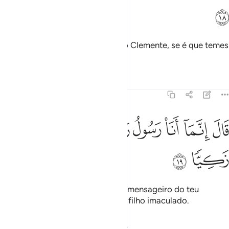
ﲂ
Disse-lhe ela: Guardo-me de ti no Clemente, se é que temes
a Deus.
Tafsirs
Lições
Reflexões
19:19
ﲃ
ﲄ
ﲅ
ﲆ
ﲇ
ال انما انا رسول ربك لاهب لك غلاما زكيا ١٩
ﲈ
ﲉ
ﲊ
َالَ إِنَّمَآ أَنَا۠ رَسُولُ رَبِّكِ لِأَهَبَ لَكِ غُلَـٰمًۭا زَكِيًّۭا ١٩
ﲋ
ﲌ
Explicou-lhe: Sou tão-somente o mensageiro do teu
Senhor, para agraciar-te com um filho imaculado.
Tafsirs
Lições
Reflexões
Qiraat