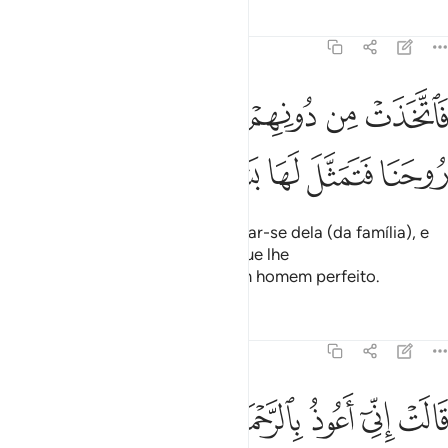
Tafsirs
Lições
Reflexões
19:17
ﱮ
ﱯ
ﱰ
ﱱ
ﱲ
اتخذت من دونهم حجابا فارسلنا اليها روحنا فتمثل لها بشرا سويا ١٧
ﱳ
َٱتَّخَذَتْ مِن دُونِهِمْ حِجَابًۭا فَأَرْسَلْنَآ إِلَيْهَا رُوحَنَا فَتَمَثَّلَ لَهَا بَشَرًۭا س
ﱴ
ﱵ
ﱶ
ﱷ
ﱸ
ﱹ
E colocou uma cortina para ocultar-se dela (da família), e
lhe enviamos o Nosso Espírito, que lhe
apareceupersonificado, como um homem perfeito.
Tafsirs
Lições
Reflexões
19:18
ﱺ
ﱻ
ﱼ
ﱽ
الت اني اعوذ بالرحمان منك ان كنت تقيا ١٨
ﱾ
ﱿ
ﲀ
ﲁ
َالَتْ إِنِّىٓ أَعُوذُ بِٱلرَّحْمَـٰنِ مِنكَ إِن كُنتَ تَقِيًّۭا ١٨