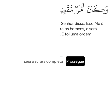
ﲧ
ﲨ
ﲩ
ﲪ
Disse-lhe: Assim será, porque teu Senhor disse: Isso Me é
fácil! E faremos disso um sinal para os homens, e será
umaprova de Nossa misericórdia. E foi uma ordem
inexorável.
Tafsirs
Lições
Reflexões
Leia a surata completa
Prosseguir