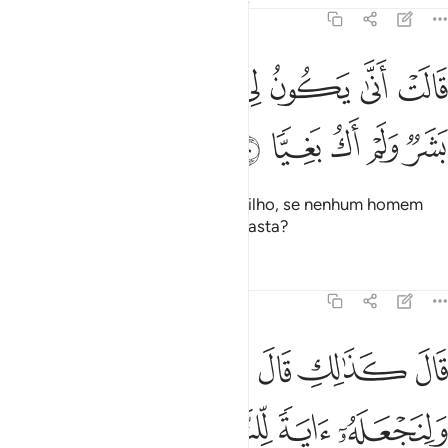
19:20
ﲍ
ﲎ
ﲏ
ﲐ
ﲑ
ﲒ
الت انى يكون لي غلام ولم يمسسني بشر ولم اك بغيا ٢٠
ﲓ
َالَتْ أَنَّىٰ يَكُونُ لِى غُلَـٰمٌۭ وَلَمْ يَمْسَسْنِى بَشَرٌۭ وَلَمْ أَكُ بَغِيًّۭا ٢٠
ﲔ
ﲕ
ﲖ
ﲗ
ﲘ
Disse-lhe: Como poderei ter um filho, se nenhum homem
me tocou e jamais deixei de ser casta?
Tafsirs
Lições
Reflexões
19:21
ﲙ
ﲚ
ﲛ
ﲜ
ﲝ
ﲞ
ﲟﲠ
ال كذالك قال ربك هو علي هين ولنجعله اية للناس ورحمة منا وكان امرا
َالَ كَذَٰلِكِ قَالَ رَبُّكِ هُوَ عَلَىَّ هَيِّنٌۭ ۖ وَلِنَجْعَلَهُۥٓ ءَايَةًۭ لِّلنَّاسِ وَرَح
ﲡ
ﲢ
ﲣ
ﲤ
ﲥﲦ