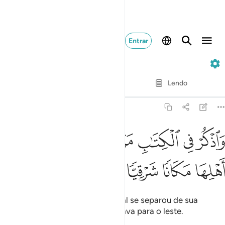
Entrar
19. Maryam
Verso por verso
Lendo
Tradução
: Samir El-Hayek
19:16
ﱣ
ﱤ
ﱥ
ﱦ
ﱧ
اذكر في الكتاب مريم اذ انتبذت من اهلها مكانا شرقيا ١٦
ﱨ
ﱩ
َٱذْكُرْ فِى ٱلْكِتَـٰبِ مَرْيَمَ إِذِ ٱنتَبَذَتْ مِنْ أَهْلِهَا مَكَانًۭا شَرْقِيًّۭا ١٦
ﱪ
ﱫ
ﱬ
ﱭ
E menciona Maria, no Livro, a qual se separou de sua
família, indo para um local que dava para o leste.