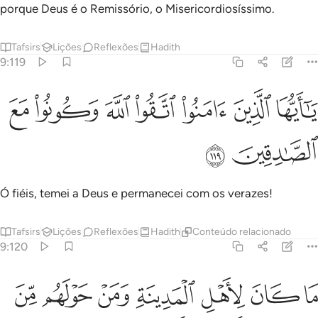
porque Deus é o Remissório, o Misericordiosíssimo.
Tafsirs
Lições
Reflexões
Hadith
9:119
ﱢ
ﱣ
ﱤ
ﱥ
ا ايها الذين امنوا اتقوا الله وكونوا مع الصادقين ١١٩
ﱦ
ﱧ
ﱨ
َـٰٓأَيُّهَا ٱلَّذِينَ ءَامَنُوا۟ ٱتَّقُوا۟ ٱللَّهَ وَكُونُوا۟ مَعَ ٱلصَّـٰدِقِين
ﱩ
ﱪ
Ó fiéis, temei a Deus e permanecei com os verazes!
Tafsirs
Lições
Reflexões
Hadith
Conteúdo relacionado
9:120
ﱫ
ﱬ
ﱭ
ﱮ
ﱯ
ﱰ
ﱱ
ا كان لاهل المدينة ومن حولهم من الاعراب ان يتخلفوا عن رسول الله ول
َا كَانَ لِأَهْلِ ٱلْمَدِينَةِ وَمَنْ حَوْلَهُم مِّنَ ٱلْأَعْرَابِ أَن يَتَخَلَّفُوا۟ عَن