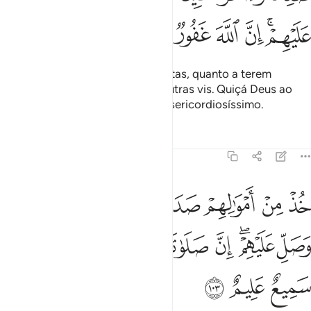
ﲂﲃ
ﲄ
ﲅ
ﲆ
ﲇ
ﲈ
Outros reconheceram as suas faltas, quanto a terem
confundido ações nobres com outras vis. Quiçá Deus ao
absolva, porque é Indulgente, Misericordiosíssimo.
Tafsirs
Lições
Reflexões
9:103
ﲉ
ﲊ
ﲋ
ﲌ
ﲍ
ﲎ
ﲏ
ذ من اموالهم صدقة تطهرهم وتزكيهم بها وصل عليهم ان صلاتك سكن لهم
ُذْ مِنْ أَمْوَٰلِهِمْ صَدَقَةًۭ تُطَهِّرُهُمْ وَتُزَكِّيهِم بِهَا وَصَلِّ عَلَيْهِمْ ۖ إِنَّ صَلَوٰتَكَ سَكَنٌۭ 
ﲐ
ﲑﲒ
ﲓ
ﲔ
ﲕ
ﲖﲗ
ﲘ
ﲙ
ﲚ
ﲛ