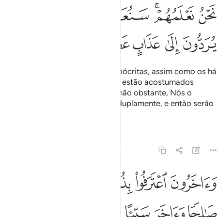
ﱫ
ﱬﱭ
ﱮ
ﱯ
ﱰ
ﱱ
ﱲ
ﱳ
ﱴ
ﱵ
Entre os beduínos vizinhos, há hipócritas, assim como os há
entre o povo de Madina, os quais estão acostumados
àhipocrisia. Tu não os conheces; não obstante, Nós o
conhecemos. Castigá-los-emos duplamente, e então serão
submetidos aum severo castigo.
Tafsirs
Lições
Reflexões
9:102
ﱶ
ﱷ
ﱸ
ﱹ
ﱺ
اخرون اعترفوا بذنوبهم خلطوا عملا صالحا واخر سييا عسى الله ان يتوب 
َءَاخَرُونَ ٱعْتَرَفُوا۟ بِذُنُوبِهِمْ خَلَطُوا۟ عَمَلًۭا صَـٰلِحًۭا وَءَاخَرَ سَيِّئًا عَسَى 
ﱻ
ﱼ
ﱽ
ﱾ
ﱿ
ﲀ
ﲁ