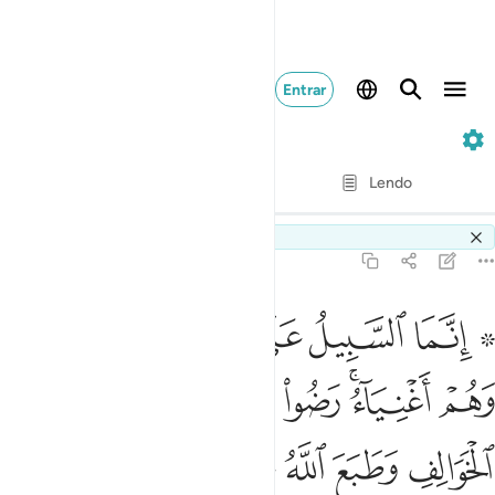
Entrar
9. At-Tawbah
Verso por verso
Lendo
Tradução
: Samir El-Hayek
Switch Quran.com to
English
9:93
ﲵ ﲶ
ﲷ
ﲸ
ﲹ
ﲺ
نما السبيل على الذين يستاذنونك وهم اغنياء رضوا بان يكونوا مع الخوال
ِنَّمَا ٱلسَّبِيلُ عَلَى ٱلَّذِينَ يَسْتَـْٔذِنُونَكَ وَهُمْ أَغْنِيَآءُ ۚ رَضُوا۟ بِأَن يَكُونُوا۟ مَع
ﲻ
ﲼﲽ
ﲾ
ﲿ
ﳀ
ﳁ
ﳂ
ﳃ
ﳄ
ﳅ
ﳆ
ﳇ
ﳈ