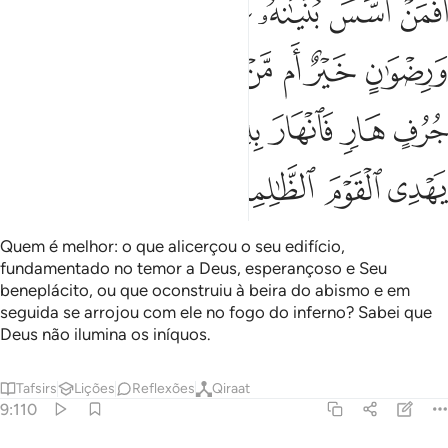
ﱷ
ﱸ
ﱹ
ﱺ
ﱻ
ﱼ
ﱽ
َفَمَنْ أَسَّسَ بُنْيَـٰنَهُۥ عَلَىٰ تَقْوَىٰ مِنَ ٱللَّهِ وَرِضْوَٰنٍ خَيْرٌ أَم مَّنْ أَ
ﱾ
ﱿ
ﲀ
ﲁ
ﲂ
ﲃ
ﲄ
ﲅ
ﲆ
ﲇ
ﲈ
ﲉ
ﲊ
ﲋ
ﲌﲍ
ﲎ
ﲏ
ﲐ
ﲑ
ﲒ
ﲓ
Quem é melhor: o que alicerçou o seu edifício,
fundamentado no temor a Deus, esperançoso e Seu
beneplácito, ou que oconstruiu à beira do abismo e em
seguida se arrojou com ele no fogo do inferno? Sabei que
Deus não ilumina os iníquos.
Tafsirs
Lições
Reflexões
Qiraat
9:110