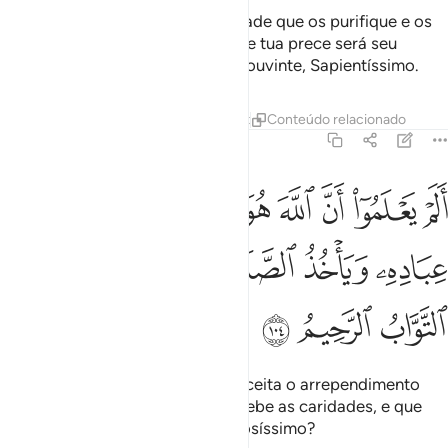
Recebe, de seus bens, uma caridade que os purifique e os
santifique, e roga por eles, porque tua prece será seu
consolo; em verdade, Deus é Oniouvinte, Sapientíssimo.
Tafsirs
Lições
Reflexões
Qiraat
Conteúdo relacionado
9:104
ﲜ
ﲝ
ﲞ
ﲟ
ﲠ
ﲡ
ﲢ
ﲣ
لم يعلموا ان الله هو يقبل التوبة عن عباده وياخذ الصدقات وان الله هو الت
َلَمْ يَعْلَمُوٓا۟ أَنَّ ٱللَّهَ هُوَ يَقْبَلُ ٱلتَّوْبَةَ عَنْ عِبَادِهِۦ وَيَأْخُذُ ٱلصّ
ﲤ
ﲥ
ﲦ
ﲧ
ﲨ
ﲩ
ﲪ
ﲫ
ﲬ
Ignoram, porventura, que Deus aceita o arrependimento
dos seus servos, assim como recebe as caridades, e que
Deus éRemissório, o Misericordiosíssimo?