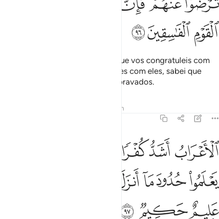
ﱾ
ﱿ
ﲀ
ﲁ
ﲂ
ﲃ
ﲄ
ﲅ
ﲆ
ﲇ
Jurar-vos-ão (fidelidade), para que vos congratuleis com
eles; porém, se vos congratulardes com eles, sabei que
Deusnão Se compraz com os depravados.
Tafsirs
Lições
Reflexões
Hadith
9:97
ﲈ
ﲉ
ﲊ
ﲋ
ﲌ
ﲍ
لاعراب اشد كفرا ونفاقا واجدر الا يعلموا حدود ما انزل الله على رسوله و
لْأَعْرَابُ أَشَدُّ كُفْرًۭا وَنِفَاقًۭا وَأَجْدَرُ أَلَّا يَعْلَمُوا۟ حُدُودَ مَآ أَنزَلَ ٱللَّه
ﲎ
ﲏ
ﲐ
ﲑ
ﲒ
ﲓ
ﲔﲕ
ﲖ
ﲗ
ﲘ
ﲙ