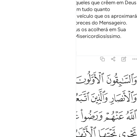
Também, entre os beduínos, há aqueles que crêem em Deus
e no Dia do Juízo Final; consideram tudo quanto
distribuemem caridade como um veículo que os aproximará
de Deus e lhes proporcionará as preces do Mensageiro.
Sabei que isso osaproximará! Deus os acolherá em Sua
clemência, porque é Indulgente, Misericordiosíssimo.
Tafsirs
Lições
Reflexões
Qiraat
9:100
ﱁ
ﱂ
ﱃ
ﱄ
السابقون الاولون من المهاجرين والانصار والذين اتبعوهم باحسان رضي ال
َٱلسَّـٰبِقُونَ ٱلْأَوَّلُونَ مِنَ ٱلْمُهَـٰجِرِينَ وَٱلْأَنصَارِ وَٱلَّذِينَ ٱتَّبَعُوه
ﱅ
ﱆ
ﱇ
ﱈ
ﱉ
ﱊ
ﱋ
ﱌ
ﱍ
ﱎ
ﱏ
ﱐ
ﱑ
ﱒ
ﱓ
ﱔ
ﱕ
ﱖﱗ