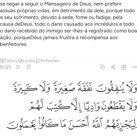
se negar a seguir o Mensageiro de Deus, nem preferir
assuas próprias vidas, em detrimento da dele, porque todo
o seu sofrimento, devido à sede, fome ou fadiga, pela
causa deDeus, todo o dano causado aos incrédulos e todo
o dano recebido do inimigo ser-lhes-á registrado como boa
ação, porqueDeus jamais frustra a recompensa aos
benfeitores.
Tafsirs
Lições
Reflexões
9:121
ﲢ
ﲣ
ﲤ
ﲥ
ﲦ
ﲧ
لا ينفقون نفقة صغيرة ولا كبيرة ولا يقطعون واديا الا كتب لهم ليجزيهم ال
َلَا يُنفِقُونَ نَفَقَةًۭ صَغِيرَةًۭ وَلَا كَبِيرَةًۭ وَلَا يَقْطَعُونَ وَادِيًا إِلَّا كُتِبَ لَهُمْ 
ﲨ
ﲩ
ﲪ
ﲫ
ﲬ
ﲭ
ﲮ
ﲯ
ﲰ
ﲱ
ﲲ
ﲳ