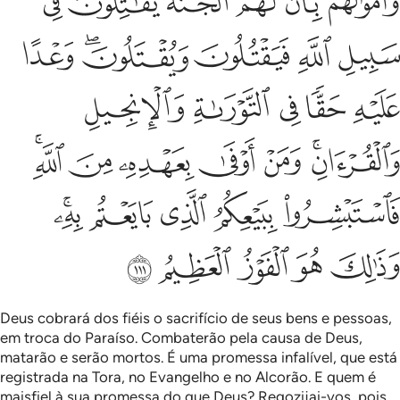
ﲬ
ﲭ
ﲮ
ﲯﲰ
ﲱ
ﲲ
ﲳ
ﲴ
ﲵ
ﲶﲷ
ﲸ
ﲹ
ﲺ
ﲻ
ﲼ
ﲽ
ﲾﲿ
ﳀ
ﳁ
ﳂ
ﳃ
ﳄﳅ
ﳆ
ﳇ
ﳈ
ﳉ
ﳊﳋ
ﳌ
ﳍ
ﳎ
ﳏ
ﳐ
Deus cobrará dos fiéis o sacrifício de seus bens e pessoas,
em troca do Paraíso. Combaterão pela causa de Deus,
matarão e serão mortos. É uma promessa infalível, que está
registrada na Tora, no Evangelho e no Alcorão. E quem é
maisfiel à sua promessa do que Deus? Regozijai-vos, pois,