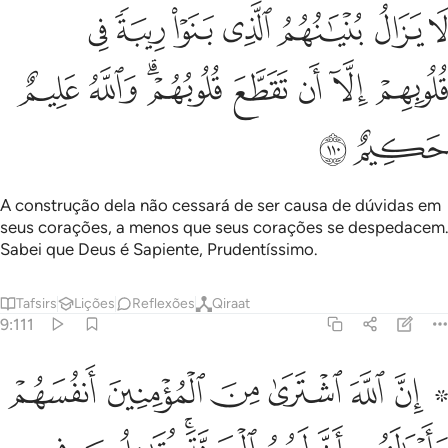
ﲔ
ﲕ
ﲖ
ﲗ
ﲘ
ﲙ
ﲚ
ا يزال بنيانهم الذي بنوا ريبة في قلوبهم الا ان تقطع قلوبهم والله عليم حكي
َا يَزَالُ بُنْيَـٰنُهُمُ ٱلَّذِى بَنَوْا۟ رِيبَةًۭ فِى قُلُوبِهِمْ إِلَّآ أَن تَقَطَّعَ قُلُوبُهُمْ ۗ وَٱللَّهُ عَلِيم
ﲛ
ﲜ
ﲝ
ﲞ
ﲟﲠ
ﲡ
ﲢ
ﲣ
ﲤ
A construção dela não cessará de ser causa de dúvidas em
seus corações, a menos que seus corações se despedacem.
Sabei que Deus é Sapiente, Prudentíssimo.
Tafsirs
Lições
Reflexões
Qiraat
9:111
ﲥ ﲦ
ﲧ
ﲨ
ﲩ
ﲪ
ﲫ
ن الله اشترى من المومنين انفسهم واموالهم بان لهم الجنة يقاتلون في س
ِنَّ ٱللَّهَ ٱشْتَرَىٰ مِنَ ٱلْمُؤْمِنِينَ أَنفُسَهُمْ وَأَمْوَٰلَهُم بِأَنَّ لَهُمُ ٱل