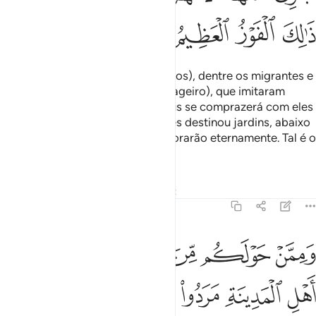
ﱘ
ﱙ
ﱚ
ﱛ
Quanto aos primeiros (muçulmanos), dentre os migrantes e
os socorredores (Ansar do Mensageiro), que imitaram
oglorioso exemplo daqueles, Deus se comprazerá com eles
e eles se comprazerão n'Ele; e lhes destinou jardins, abaixo
dosquais correm os rios, onde morarão eternamente. Tal é o
magnífico benefício.
Tafsirs
Lições
Reflexões
Qiraat
9:101
ﱜ
ﱝ
ﱞ
ﱟ
ﱠﱡ
ﱢ
ممن حولكم من الاعراب منافقون ومن اهل المدينة مردوا على النفاق لا
َمِمَّنْ حَوْلَكُم مِّنَ ٱلْأَعْرَابِ مُنَـٰفِقُونَ ۖ وَمِنْ أَهْلِ ٱلْمَدِينَةِ ۖ مَرَدُوا۟ عَلَى ٱلن
ﱣ
ﱤ
ﱥ
ﱦ
ﱧ
ﱨ
ﱩﱪ