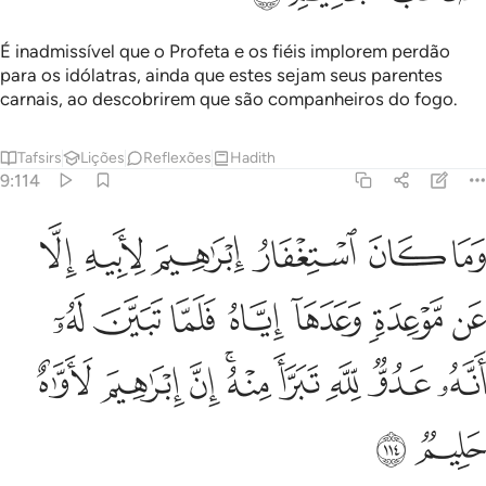
É inadmissível que o Profeta e os fiéis implorem perdão
para os idólatras, ainda que estes sejam seus parentes
carnais, ao descobrirem que são companheiros do fogo.
Tafsirs
Lições
Reflexões
Hadith
9:114
ﱨ
ﱩ
ﱪ
ﱫ
ﱬ
ﱭ
ما كان استغفار ابراهيم لابيه الا عن موعدة وعدها اياه فلما تبين له انه عدو
َمَا كَانَ ٱسْتِغْفَارُ إِبْرَٰهِيمَ لِأَبِيهِ إِلَّا عَن مَّوْعِدَةٍۢ وَعَدَهَآ إِيَّاهُ فَلَمَّا تَبَيَّنَ لَهُۥ
ﱮ
ﱯ
ﱰ
ﱱ
ﱲ
ﱳ
ﱴ
ﱵ
ﱶ
ﱷ
ﱸ
ﱹﱺ
ﱻ
ﱼ
ﱽ
ﱾ
ﱿ