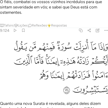
Ó fiéis, combatei os vossos vizinhos incrédulos para que
sintam severidade em vós; e sabei que Deus está com
ostementes.
Tafsirs
Lições
Reflexões
Respostas
9:124
ﱓ
ﱔ
ﱕ
ﱖ
ﱗ
ﱘ
ﱙ
اذا ما انزلت سورة فمنهم من يقول ايكم زادته هاذه ايمانا فاما الذين امنو
َإِذَا مَآ أُنزِلَتْ سُورَةٌۭ فَمِنْهُم مَّن يَقُولُ أَيُّكُمْ زَادَتْهُ هَـٰذِهِۦٓ إِيمَـٰنًۭا ۚ فَ
ﱚ
ﱛ
ﱜ
ﱝﱞ
ﱟ
ﱠ
ﱡ
ﱢ
ﱣ
ﱤ
ﱥ
ﱦ
Quanto uma nova Surata é revelada, alguns deles dizem