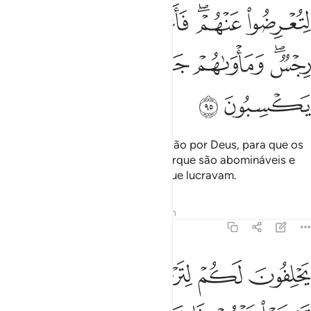
ﱨ
ﱩﱪ
ﱫ
ﱬﱭ
ﱮ
ﱯﱰ
ﱱ
ﱲ
ﱳ
ﱴ
ﱵ
ﱶ
ﱷ
Quando regressardes, pedir-vos-ão por Deus, para que os
desculpeis. Apartai-vos deles, porque são abomináveis e
suamorada será o inferno, pelo que lucravam.
Tafsirs
Lições
Reflexões
Hadith
9:96
ﱸ
ﱹ
ﱺ
ﱻﱼ
ﱽ
حلفون لكم لترضوا عنهم فان ترضوا عنهم فان الله لا يرضى عن القوم ال
َحْلِفُونَ لَكُمْ لِتَرْضَوْا۟ عَنْهُمْ ۖ فَإِن تَرْضَوْا۟ عَنْهُمْ فَإِنَّ ٱللَّهَ ل