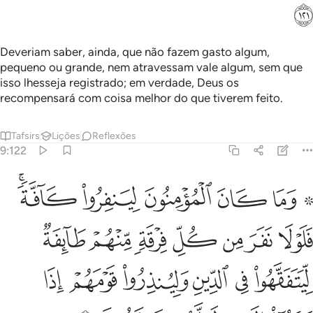
ﲴ
Deveriam saber, ainda, que não fazem gasto algum,
pequeno ou grande, nem atravessam vale algum, sem que
isso lhesseja registrado; em verdade, Deus os
recompensará com coisa melhor do que tiverem feito.
Tafsirs
Lições
Reflexões
9:122
ﲵ ﲶ
ﲷ
ﲸ
ﲹ
ﲺﲻ
ما كان المومنون لينفروا كافة فلولا نفر من كل فرقة منهم طايفة ليتفقه
َمَا كَانَ ٱلْمُؤْمِنُونَ لِيَنفِرُوا۟ كَآفَّةًۭ ۚ فَلَوْلَا نَفَرَ مِن كُلِّ فِرْقَةٍۢ مِّنْهُمْ طَ
ﲼ
ﲽ
ﲾ
ﲿ
ﳀ
ﳁ
ﳂ
ﳃ
ﳄ
ﳅ
ﳆ
ﳇ
ﳈ