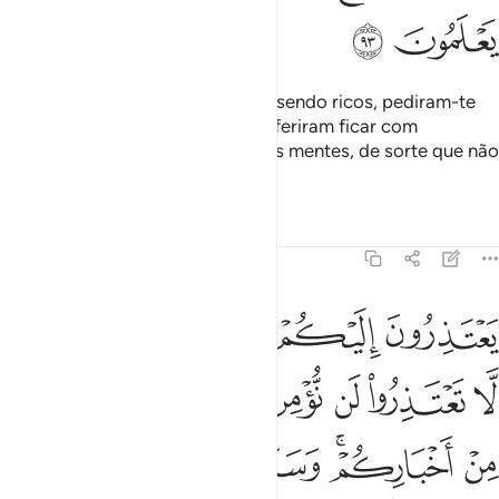
ﳉ
ﳊ
Serão recriminados aqueles que, sendo ricos, pediram-te
para serem eximidos, porque preferiram ficar com
osincapazes. Mas Deus selou suas mentes, de sorte que não
compreendem.
Tafsirs
Lições
Reflexões
9:94
ﱁ
ﱂ
ﱃ
ﱄ
ﱅﱆ
ﱇ
عتذرون اليكم اذا رجعتم اليهم قل لا تعتذروا لن نومن لكم قد نبانا الل
َعْتَذِرُونَ إِلَيْكُمْ إِذَا رَجَعْتُمْ إِلَيْهِمْ ۚ قُل لَّا تَعْتَذِرُوا۟ لَن نُّؤْمِنَ لَكُمْ قَدْ نَبَّأَنَا 
ﱈ
ﱉ
ﱊ
ﱋ
ﱌ
ﱍ
ﱎ
ﱏ
ﱐ
ﱑﱒ
ﱓ
ﱔ
ﱕ