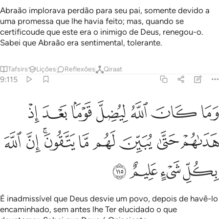
Abraão implorava perdão para seu pai, somente devido a
uma promessa que lhe havia feito; mas, quando se
certificoude que este era o inimigo de Deus, renegou-o.
Sabei que Abraão era sentimental, tolerante.
Tafsirs
Lições
Reflexões
Qiraat
9:115
ﲀ
ﲁ
ﲂ
ﲃ
ﲄ
ﲅ
ﲆ
ما كان الله ليضل قوما بعد اذ هداهم حتى يبين لهم ما يتقون ان الله بكل
َمَا كَانَ ٱللَّهُ لِيُضِلَّ قَوْمًۢا بَعْدَ إِذْ هَدَىٰهُمْ حَتَّىٰ يُبَيِّنَ لَهُم مَّا يَتَّقُونَ ۚ إِنَّ ٱللَّهَ 
ﲇ
ﲈ
ﲉ
ﲊ
ﲋ
ﲌﲍ
ﲎ
ﲏ
ﲐ
ﲑ
ﲒ
ﲓ
É inadmissível que Deus desvie um povo, depois de havê-lo
encaminhado, sem antes lhe Ter elucidado o que