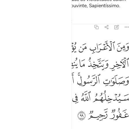
sobre eles! Sabei que Deus é Oniouvinte, Sapientíssimo.
Tafsirs
Lições
Reflexões
Qiraat
9:99
ﲭ
ﲮ
ﲯ
ﲰ
ﲱ
ﲲ
من الاعراب من يومن بالله واليوم الاخر ويتخذ ما ينفق قربات عند الله 
َمِنَ ٱلْأَعْرَابِ مَن يُؤْمِنُ بِٱللَّهِ وَٱلْيَوْمِ ٱلْـَٔاخِرِ وَيَتَّخِذُ مَا يُنفِقُ قُرُبَـٰتٍ 
ﲳ
ﲴ
ﲵ
ﲶ
ﲷ
ﲸ
ﲹ
ﲺ
ﲻﲼ
ﲽ
ﲾ
ﲿ
ﳀﳁ
ﳂ
ﳃ
ﳄ
ﳅﳆ
ﳇ
ﳈ
ﳉ
ﳊ
ﳋ