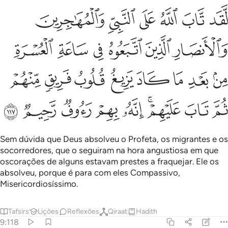
ﲨ
ﲩ
ﲪ
ﲫ
ﲬ
ﲭ
قد تاب الله على النبي والمهاجرين والانصار الذين اتبعوه في ساعة العس
َّقَد تَّابَ ٱللَّهُ عَلَى ٱلنَّبِىِّ وَٱلْمُهَـٰجِرِينَ وَٱلْأَنصَارِ ٱلَّذِينَ ٱتَّبَعُوهُ فِى سَاع
ﲮ
ﲯ
ﲰ
ﲱ
ﲲ
ﲳ
ﲴ
ﲵ
ﲶ
ﲷ
ﲸ
ﲹ
ﲺ
ﲻ
ﲼ
ﲽ
ﲾﲿ
ﳀ
ﳁ
ﳂ
ﳃ
ﳄ
Sem dúvida que Deus absolveu o Profeta, os migrantes e os
socorredores, que o seguiram na hora angustiosa em que
oscorações de alguns estavam prestes a fraquejar. Ele os
absolveu, porque é para com eles Compassivo,
Misericordiosíssimo.
Tafsirs
Lições
Reflexões
Qiraat
Hadith
9:118