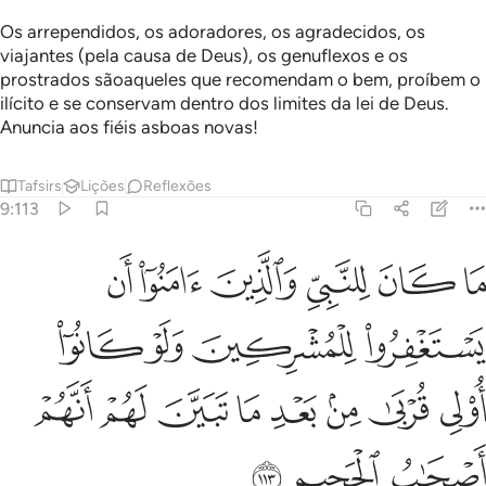
Os arrependidos, os adoradores, os agradecidos, os
viajantes (pela causa de Deus), os genuflexos e os
prostrados sãoaqueles que recomendam o bem, proíbem o
ilícito e se conservam dentro dos limites da lei de Deus.
Anuncia aos fiéis asboas novas!
Tafsirs
Lições
Reflexões
9:113
ﱓ
ﱔ
ﱕ
ﱖ
ﱗ
ﱘ
ا كان للنبي والذين امنوا ان يستغفروا للمشركين ولو كانوا اولي قربى من
َا كَانَ لِلنَّبِىِّ وَٱلَّذِينَ ءَامَنُوٓا۟ أَن يَسْتَغْفِرُوا۟ لِلْمُشْرِكِينَ وَل
ﱙ
ﱚ
ﱛ
ﱜ
ﱝ
ﱞ
ﱟ
ﱠ
ﱡ
ﱢ
ﱣ
ﱤ
ﱥ
ﱦ
ﱧ