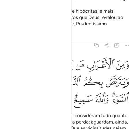
Os beduínos são mais incrédulos e hipócritas, e mais
propensos a ignorarem os preceitos que Deus revelou ao
seuMensageiro. E Deus é Sapiente, Prudentíssimo.
Tafsirs
Lições
Reflexões
9:98
ﲚ
ﲛ
ﲜ
ﲝ
ﲞ
ﲟ
ﲠ
من الاعراب من يتخذ ما ينفق مغرما ويتربص بكم الدواير عليهم دايرة ال
َمِنَ ٱلْأَعْرَابِ مَن يَتَّخِذُ مَا يُنفِقُ مَغْرَمًۭا وَيَتَرَبَّصُ بِكُمُ ٱلدَّوَآئِرَ ۚ عَلَيْهِم
ﲡ
ﲢ
ﲣﲤ
ﲥ
ﲦ
ﲧﲨ
ﲩ
ﲪ
ﲫ
ﲬ
Entre os beduínos, há aqueles que consideram tudo quanto
distribuem em caridade como uma perda; aguardam, ainda,
que vos açoitem as vicissitudes. Que as vicissitudes caiam