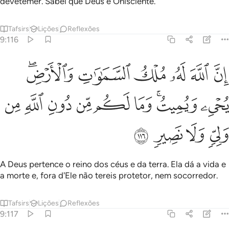
devetemer. Sabei que Deus é Onisciente.
Tafsirs
Lições
Reflexões
9:116
ﲔ
ﲕ
ﲖ
ﲗ
ﲘ
ﲙﲚ
ن الله له ملك السماوات والارض يحيي ويميت وما لكم من دون الله من ول
ِنَّ ٱللَّهَ لَهُۥ مُلْكُ ٱلسَّمَـٰوَٰتِ وَٱلْأَرْضِ ۖ يُحْىِۦ وَيُمِيتُ ۚ وَمَا لَكُم مِّن دُ
ﲛ
ﲜﲝ
ﲞ
ﲟ
ﲠ
ﲡ
ﲢ
ﲣ
ﲤ
ﲥ
ﲦ
ﲧ
A Deus pertence o reino dos céus e da terra. Ela dá a vida e
a morte e, fora d'Ele não tereis protetor, nem socorredor.
Tafsirs
Lições
Reflexões
9:117