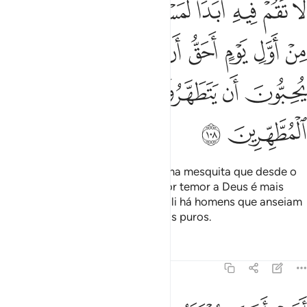
ﱜ
ﱝ
ﱞ
ﱟﱠ
ﱡ
ﱢ
ﱣ
ﱤ
َا تَقُمْ فِيهِ أَبَدًۭا ۚ لَّمَسْجِدٌ أُسِّسَ عَلَى ٱلتَّقْوَىٰ مِنْ أَوَّلِ يَوْمٍ 
ﱥ
ﱦ
ﱧ
ﱨ
ﱩ
ﱪ
ﱫﱬ
ﱭ
ﱮ
ﱯ
ﱰ
ﱱﱲ
ﱳ
ﱴ
ﱵ
ﱶ
Jamais te detenhas ali, porque uma mesquita que desde o
primeiro dia tenha sido erigida por temor a Deus é mais
dignade que nela te detenhas; e ali há homens que anseiam
por purificar-se; e Deus aprecia os puros.
Tafsirs
Lições
Reflexões
9:109
فمن اسس بنيانه على تقوى من الله ورضوان خير ام من اسس بنيانه على ش