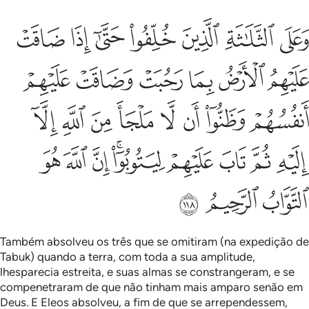
ﱁ
ﱂ
ﱃ
ﱄ
ﱅ
ﱆ
ﱇ
على الثلاثة الذين خلفوا حتى اذا ضاقت عليهم الارض بما رحبت وضاقت عليه
َعَلَى ٱلثَّلَـٰثَةِ ٱلَّذِينَ خُلِّفُوا۟ حَتَّىٰٓ إِذَا ضَاقَتْ عَلَيْهِمُ ٱلْأَرْضُ ب
ﱈ
ﱉ
ﱊ
ﱋ
ﱌ
ﱍ
ﱎ
ﱏ
ﱐ
ﱑ
ﱒ
ﱓ
ﱔ
ﱕ
ﱖ
ﱗ
ﱘ
ﱙ
ﱚﱛ
ﱜ
ﱝ
ﱞ
ﱟ
ﱠ
ﱡ
Também absolveu os três que se omitiram (na expedição de
Tabuk) quando a terra, com toda a sua amplitude,
lhesparecia estreita, e suas almas se constrangeram, e se
compenetraram de que não tinham mais amparo senão em
Deus. E Eleos absolveu, a fim de que se arrependessem,