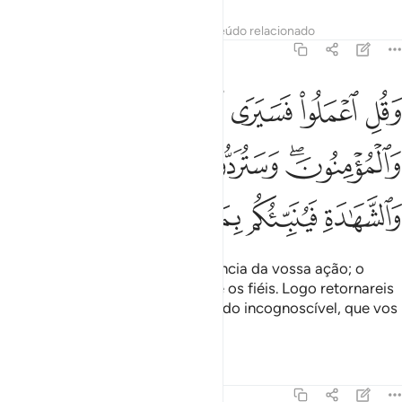
Tafsirs
Lições
Reflexões
Conteúdo relacionado
9:105
ﲭ
ﲮ
ﲯ
ﲰ
ﲱ
ﲲ
قل اعملوا فسيرى الله عملكم ورسوله والمومنون وستردون الى عالم الغ
َقُلِ ٱعْمَلُوا۟ فَسَيَرَى ٱللَّهُ عَمَلَكُمْ وَرَسُولُهُۥ وَٱلْمُؤْمِنُونَ ۖ وَسَتُرَدُّونَ إِلَىٰ عَـٰلِ
ﲳﲴ
ﲵ
ﲶ
ﲷ
ﲸ
ﲹ
ﲺ
ﲻ
ﲼ
ﲽ
ﲾ
Dize-lhes: Agi, pois Deus terá ciência da vossa ação; o
mesmo farão o Seu Mensageiro e os fiéis. Logo retornareis
aoConhecedor do cognoscível e do incognoscível, que vos
inteirará de tudo quanto fizestes.
Tafsirs
Lições
Reflexões
9:106