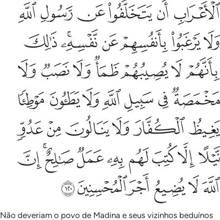
ﱲ
ﱳ
ﱴ
ﱵ
ﱶ
ﱷ
ﱸ
ﱹ
ﱺ
ﱻ
ﱼﱽ
ﱾ
ﱿ
ﲀ
ﲁ
ﲂ
ﲃ
ﲄ
ﲅ
ﲆ
ﲇ
ﲈ
ﲉ
ﲊ
ﲋ
ﲌ
ﲍ
ﲎ
ﲏ
ﲐ
ﲑ
ﲒ
ﲓ
ﲔ
ﲕ
ﲖ
ﲗ
ﲘ
ﲙﲚ
ﲛ
ﲜ
ﲝ
ﲞ
ﲟ
ﲠ
ﲡ
Não deveriam o povo de Madina e seus vizinhos beduínos