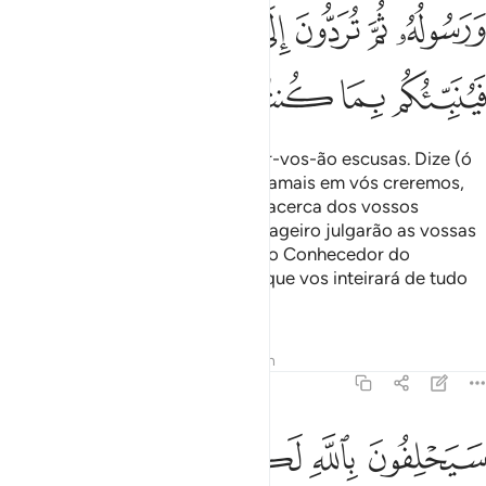
ﱖ
ﱗ
ﱘ
ﱙ
ﱚ
ﱛ
ﱜ
ﱝ
ﱞ
ﱟ
ﱠ
ﱡ
Quando regressardes, apresentar-vos-ão escusas. Dize (ó
Mohammad): Não vos escuseis; jamais em vós creremos,
porque Deus nos tem informado acerca dos vossos
procedimentos. Deus e Seu Mensageiro julgarão as vossas
atitudes; logosereis devolvidos ao Conhecedor do
cognoscível e do incognoscível, que vos inteirará de tudo
quanto fazeis.
Tafsirs
Lições
Reflexões
Hadith
9:95
ﱢ
ﱣ
ﱤ
ﱥ
ﱦ
ﱧ
يحلفون بالله لكم اذا انقلبتم اليهم لتعرضوا عنهم فاعرضوا عنهم انهم 
َيَحْلِفُونَ بِٱللَّهِ لَكُمْ إِذَا ٱنقَلَبْتُمْ إِلَيْهِمْ لِتُعْرِضُوا۟ عَنْهُمْ ۖ فَأَعْرِضُوا۟ عَ