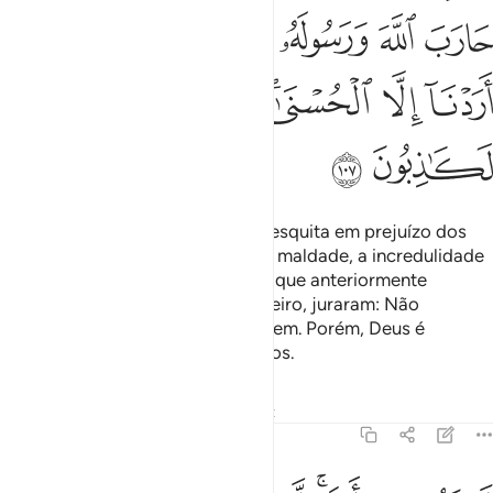
ﱋ
ﱌ
ﱍ
ﱎ
ﱏﱐ
ﱑ
ﱒ
ﱓ
ﱔ
ﱕﱖ
ﱗ
ﱘ
ﱙ
ﱚ
ﱛ
Mas aqueles que erigiram uma mesquita em prejuízo dos
fiéis, para difundirem entre eles a maldade, a incredulidade
ea discórdia, e apoiarem aqueles que anteriormente
combateram Deus e Seu Mensageiro, juraram: Não
pretendíamos comisso senão o bem. Porém, Deus é
Testemunha de que são mentirosos.
Tafsirs
Lições
Reflexões
Qiraat
9:108
ا تقم فيه ابدا لمسجد اسس على التقوى من اول يوم احق ان تقوم فيه في