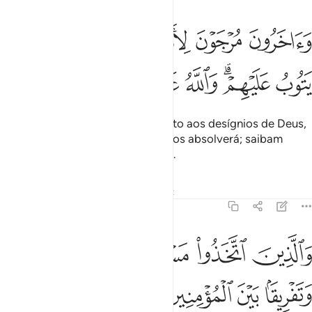
ﲿ
ﳀ
ﳁ
ﳂ
ﳃ
ﳄ
ﳅ
اخرون مرجون لامر الله اما يعذبهم واما يتوب عليهم والله عليم حكيم ١٠٦
َءَاخَرُونَ مُرْجَوْنَ لِأَمْرِ ٱللَّهِ إِمَّا يُعَذِّبُهُمْ وَإِمَّا يَتُوبُ عَلَيْهِمْ ۗ وَٱللَّهُ عَلِيمٌ
ﳆ
ﳇﳈ
ﳉ
ﳊ
ﳋ
ﳌ
Outros estão esperançosos quanto aos desígnios de Deus,
sem saber se Ele os castigará ou os absolverá; saibam
queEle é Sapiente, Prudentíssimo.
Tafsirs
Lições
Reflexões
Qiraat
9:107
ﱁ
ﱂ
ﱃ
ﱄ
ﱅ
الذين اتخذوا مسجدا ضرارا وكفرا وتفريقا بين المومنين وارصادا لمن حار
َٱلَّذِينَ ٱتَّخَذُوا۟ مَسْجِدًۭا ضِرَارًۭا وَكُفْرًۭا وَتَفْرِيقًۢا بَيْنَ ٱلْمُؤْمِنِينَ وَإِرْصَادًۭا لِّمَنْ حَ
ﱆ
ﱇ
ﱈ
ﱉ
ﱊ