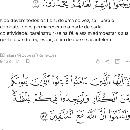
ﳉ
ﳊ
ﳋ
ﳌ
ﳍ
Não devem todos os fiéis, de uma só vez, sair para o
combate; deve permanecer uma parte de cada
coletividade, parainstruir-se na fé, e assim admoestar s sua
gente quando regressar, a fim de que se acautelem.
Tafsirs
Lições
Reflexões
9:123
ﱁ
ﱂ
ﱃ
ﱄ
ﱅ
ﱆ
ا ايها الذين امنوا قاتلوا الذين يلونكم من الكفار وليجدوا فيكم غلظة واعلمو
َـٰٓأَيُّهَا ٱلَّذِينَ ءَامَنُوا۟ قَـٰتِلُوا۟ ٱلَّذِينَ يَلُونَكُم مِّنَ ٱلْكُفَّا
ﱇ
ﱈ
ﱉ
ﱊ
ﱋﱌ
ﱍ
ﱎ
ﱏ
ﱐ
ﱑ
ﱒ