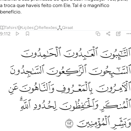
a troca que haveis feito com Ele. Tal é o magnífico
benefício.
Tafsirs
Lições
Reflexões
Qiraat
9:112
ﱁ
ﱂ
ﱃ
لتايبون العابدون الحامدون السايحون الراكعون الساجدون الامرون بالم
لتَّـٰٓئِبُونَ ٱلْعَـٰبِدُونَ ٱلْحَـٰمِدُونَ ٱلسَّـٰٓئِحُونَ ٱلرَّٰكِعُونَ ٱلسَّـٰج
ﱄ
ﱅ
ﱆ
ﱇ
ﱈ
ﱉ
ﱊ
ﱋ
ﱌ
ﱍ
ﱎﱏ
ﱐ
ﱑ
ﱒ