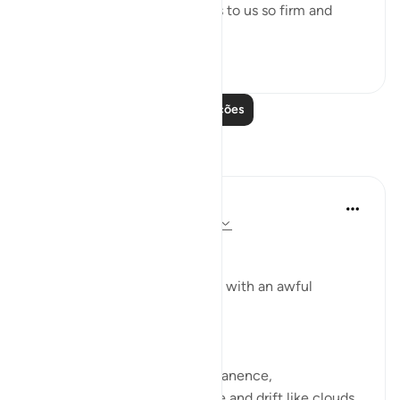
bewildered: the sky that looks to us so firm and
powe...
Ver mais
1
0
Leia mais lições
Reflexões
Dr Maryam Fayyaz
ano passado
·
Referência
ayah 52:9-16
Bismillah
'And the mountains will move with an awful
movement.'
﴿وَتَسِيرُ الْجِبَالُ سَيْرًا﴾
Mountains—symbols of permanence,
anchors of the earth—will rise and drift like clouds.