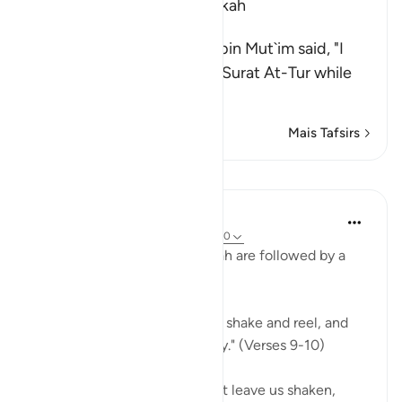
Which was revealed in Makkah
The Virtues of Surat At-Tur
Malik narrated that Jubayr bin Mut`im said, "I
heard the Prophet reciting Surat At-Tur while
pr
…
Leia mais
Mais Tafsirs
Lições
In the Shade of the Quran
há 31 semanas
·
Referência
ayah 52:9-10
The opening notes of the surah are followed by a
fearful scene:
"On the day when the sky will shake and reel, and
the mountains will move away." (Verses 9-10)
We have here two images that leave us shaken,