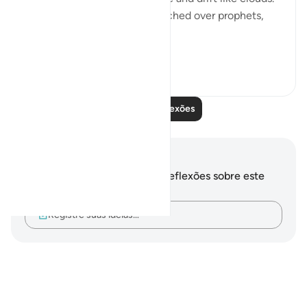
Those mighty peaks that watched over prophets,
that held caves of refuge,
wi...
Ver mais
12
3
Leia mais reflexões
Anotações e reflexões
Você não tem anotações ou reflexões sobre este
versículo.
Registre suas ideias…