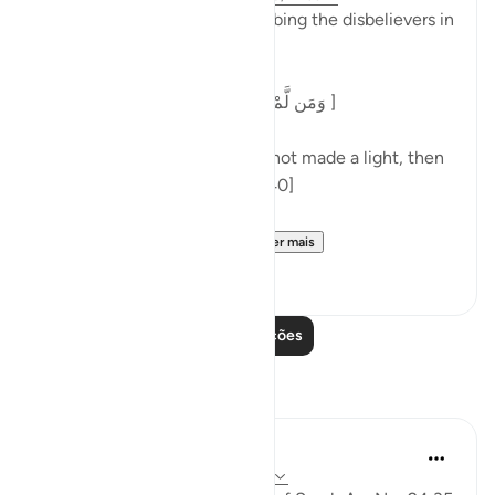
At the end of a parable describing the disbelievers in
surah al-Nur, Allah says:
[وَمَن لَّمْ يَجْعَلِ اللَّهُ لَهُ نُورًا فَمَا لَهُ مِن نُّورٍ ]
'And one for whom Allah has not made a light, then
there is no light for him.' [24:40]
Commenting on this in h...
Ver mais
5
0
Leia mais lições
Reflexões
aira Fatima
há 21 semanas
·
Referência
ayah 24:35