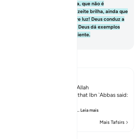
uma árvore bendita, a oliveira, que não é
orientalnem ocidental, cujo azeite brilha, ainda que
não o toque o fogo. É luz sobre luz! Deus conduz a
Sua Luz até quem Lhe apraz. Deus dá exemplos
aos humanos, porque é Onisciente.
-
Portuguese Translation( Samir )
Leia Tafsir
Ibn Kathir (Abridged)
The Parable of the Light of Allah
`Ali bin Abi Talhah reported that Ibn `Abbas said:
اللَّهُ نُورُ السَّمَـوَتِ وَالاٌّرْضِ
(Allah is the Light of the he
…
Leia mais
Mais Tafsirs
Ver Qiraat