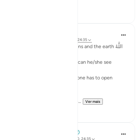
[ وقال أ...
Ver mais
5
1
Fadel Soliman
há 2 anos
·
Referência
surah 24 e ayah 24:35
Allah is the Light of the heavens and the earth اللَّهُ
نُورُ السَّمَاوَاتِ وَالأَرْضِ
One cannot see the light, nor can he/she see
without the light.
And even when there is light one has to open
his/her eyes in order to see.
Allah is the Light of the heave...
Ver mais
36
1
Tulayhah Tafsir Translations
há 3 anos
·
Referência
ayah 7:186, 24:40, 24:35