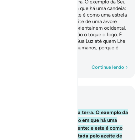
Deus é a Luz dos céus e da terra. O exemplo da Seu
Luz é como o de um nicho em que há uma candeia;
esta está numrecipiente; e este é como uma estrela
brilhante, alimentada pelo azeite de uma árvore
bendita, a oliveira, que não é orientalnem ocidental,
cujo azeite brilha, ainda que não o toque o fogo. É
luz sobre luz! Deus conduz a Sua Luz até quem Lhe
apraz. Deus dá exemplos aos humanos, porque é
Onisciente.
Palavra por palavra
Continue lendo
Leia no contexto
Capítulo 24, Página 354, Juz 18
35
.
Deus é a Luz dos céus e da terra. O exemplo da
Seu Luz é como o de um nicho em que há uma
candeia; esta está numrecipiente; e este é como
uma estrela brilhante, alimentada pelo azeite de