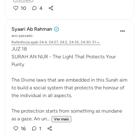
10
4
Syaari Ab Rahman
ano passado
·
Referência
ayah 24:4, 24:27, 24:2, 24:35, 24:30-31
JUZ 18
SURAH AN NUR - The Light That Protects Your
Purity
The Divine laws that are embedded in this Surah aim
to build a social system that protects the honour of
the individual in all aspects.
The protection starts from something as mundane
as a gaze. An un...
Ver mais
16
1