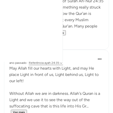
When I was reading the tafsir of Surah An-Nur 24:35
by Abd al-Rahman al-Sa’di, something really struck
me. It made me think about how the Qur’an is
everywhere around us. Almost every Muslim
household has a copy of the Qur’an. Many people
recite it every day. S...
Ver mais
11
1
Abigail Kauppila
ano passado
·
Referência
ayah 24:35
May Allah fill our hearts with Light, and may He
place Light in front of us, Light behind us, Light to
our left!
Without Allah we are in darkness. Allah's Quran is a
Light and we use it to see the way out of the
suffocating cave that is this life into His Gr...
Ver mais