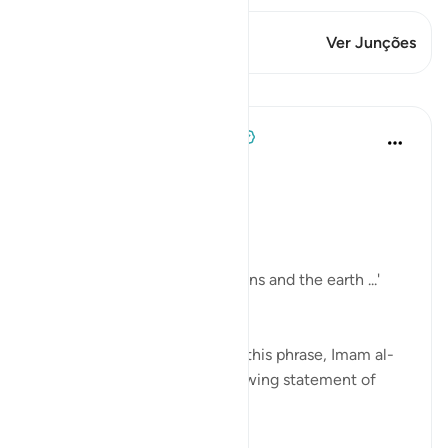
Este versículo tem 2 Junções
Ver Junções
Lições
Tulayhah Tafsir Translations
há 2 anos
·
Referência
ayah 24:35
In surah al-Nur, Allah says:
[ اللَّهُ نُورُ السَّمَاوَاتِ وَالْأَرْضِ]
'Allah is the light of the heavens and the earth ...'
[24:35]
In part of his commentary on this phrase, Imam al-
Baghawi mentioned the following statement of
some of the salaf: