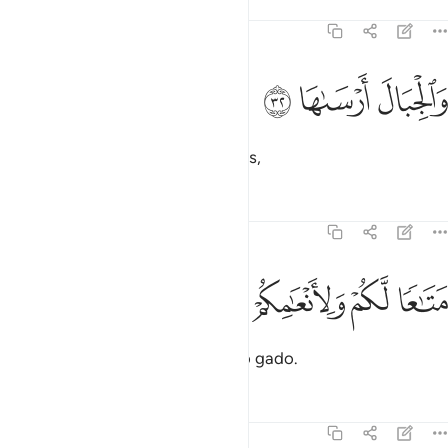
Tafsirs
Lições
Reflexões
79:32
ﲎ
الجبال ارساها ٣٢
ﲏ
ﲐ
َٱلْجِبَالَ أَرْسَىٰهَا ٣٢
E fixou, firmemente, as montanhas,
Tafsirs
Lições
Reflexões
79:33
ﲑ
ﲒ
تاعا لكم ولانعامكم ٣٣
ﲓ
ﲔ
َتَـٰعًۭا لَّكُمْ وَلِأَنْعَـٰمِكُمْ ٣٣
Para o proveito vosso e do vosso gado.
Tafsirs
Lições
Reflexões
79:34