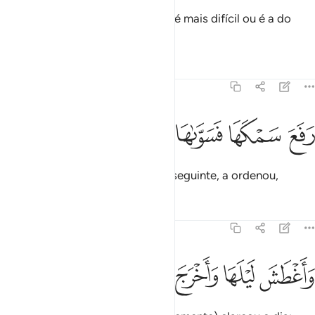
Quê! Porventura a vossa criação é mais difícil ou é a do
céu, que Ele erigiu?
Tafsirs
Lições
Reflexões
79:28
ﱻ
ﱼ
فع سمكها فسواها ٢٨
ﱽ
ﱾ
َفَعَ سَمْكَهَا فَسَوَّىٰهَا ٢٨
Elevou a sua abóbada e, por conseguinte, a ordenou,
Tafsirs
Lições
Reflexões
79:29
ﱿ
ﲀ
اغطش ليلها واخرج ضحاها ٢٩
ﲁ
ﲂ
ﲃ
َأَغْطَشَ لَيْلَهَا وَأَخْرَجَ ضُحَىٰهَا ٢٩