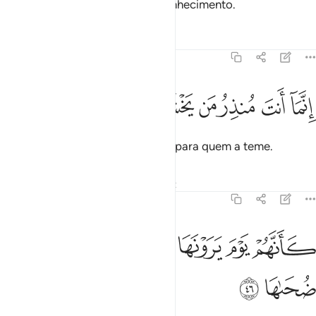
Só ao teu Senhor incumbe tal conhecimento.
Tafsirs
Lições
Reflexões
79:45
ﳐ
ﳑ
ﳒ
نما انت منذر من يخشاها ٤٥
ﳓ
ﳔ
ﳕ
ِنَّمَآ أَنتَ مُنذِرُ مَن يَخْشَىٰهَا ٤٥
Tu és comente um admoestador, para quem a teme.
Tafsirs
Lições
Reflexões
Qiraat
79:46
ﳖ
ﳗ
ﳘ
ﳙ
انهم يوم يرونها لم يلبثوا الا عشية او ضحاها ٤٦
ﳚ
ﳛ
ﳜ
ﳝ
َأَنَّهُمْ يَوْمَ يَرَوْنَهَا لَمْ يَلْبَثُوٓا۟ إِلَّا عَشِيَّةً أَوْ ضُحَىٰهَا ٤٦
ﳞ
ﳟ