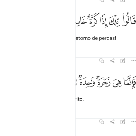
ﲺ
ﲻ
ﲼ
الوا تلك اذا كرة خاسرة ١٢
ﲽ
ﲾ
ﲿ
َالُوا۟ تِلْكَ إِذًۭا كَرَّةٌ خَاسِرَةٌۭ ١٢
Dirão (mais): Tal será, então, um retorno de perdas!
Tafsirs
Lições
Reflexões
79:13
ﳀ
ﳁ
ﳂ
انما هي زجرة واحدة ١٣
ﳃ
ﳄ
َإِنَّمَا هِىَ زَجْرَةٌۭ وَٰحِدَةٌۭ ١٣
Porém, certamente, será um só grito,
Tafsirs
Lições
Reflexões
79:14