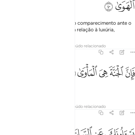
ﲺ
ﲻ
Ao contrário, quem tiver temido o comparecimento ante o
seu Senhor e se tiver refreado em relação à luxúria,
Tafsirs
Lições
Reflexões
Conteúdo relacionado
79:41
ﲼ
ﲽ
ﲾ
ان الجنة هي الماوى ٤١
ﲿ
ﳀ
َإِنَّ ٱلْجَنَّةَ هِىَ ٱلْمَأْوَىٰ ٤١
Terá o Paraíso por abrigo.
Tafsirs
Lições
Reflexões
Conteúdo relacionado
79:42
ﳁ
ﳂ
سالونك عن الساعة ايان مرساها ٤٢
ﳃ
ﳄ
ﳅ
ﳆ
َسْـَٔلُونَكَ عَنِ ٱلسَّاعَةِ أَيَّانَ مُرْسَىٰهَا ٤٢