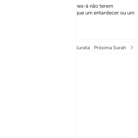
No dia em que a virem, parecer-lhes-á não terem
permanecido no mundo mais do que um entardecer ou um
amanhecer da mesma.
Tafsirs
Lições
Reflexões
Surah anterior
Começo da Surata
Próxima Surah