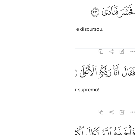
ﱞ
حشر فنادى ٢٣
ﱟ
ﱠ
َحَشَرَ فَنَادَىٰ ٢٣
Em seguida, congregou (a gente) e discursou,
Tafsirs
Lições
Reflexões
79:24
ﱡ
ﱢ
ﱣ
قال انا ربكم الاعلى ٢٤
ﱤ
ﱥ
َقَالَ أَنَا۠ رَبُّكُمُ ٱلْأَعْلَىٰ ٢٤
Proclamando: Sou o vosso senhor supremo!
Tafsirs
Lições
Reflexões
79:25
ﱦ
ﱧ
ﱨ
اخذه الله نكال الاخرة والاولى ٢٥
ﱩ
ﱪ
ﱫ
َأَخَذَهُ ٱللَّهُ نَكَالَ ٱلْـَٔاخِرَةِ وَٱلْأُولَىٰٓ ٢٥