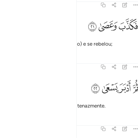
79:21
ﱗ
كذب وعصى ٢١
ﱘ
ﱙ
َكَذَّبَ وَعَصَىٰ ٢١
Porém (o Faraó) desmentiu (aquilo) e se rebelou;
Tafsirs
Lições
Reflexões
79:22
ﱚ
ﱛ
م ادبر يسعى ٢٢
ﱜ
ﱝ
ُمَّ أَدْبَرَ يَسْعَىٰ ٢٢
Então, rechaçou-o, contendendo tenazmente.
Tafsirs
Lições
Reflexões
79:23