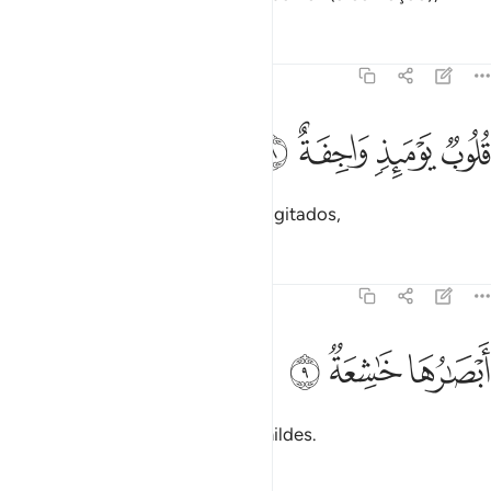
Tafsirs
Lições
Reflexões
79:8
ﲨ
ﲩ
لوب يوميذ واجفة ٨
ﲪ
ﲫ
ُلُوبٌۭ يَوْمَئِذٍۢ وَاجِفَةٌ ٨
Nesse dia, os corações baterão agitados,
Tafsirs
Lições
Reflexões
79:9
ﲬ
بصارها خاشعة ٩
ﲭ
ﲮ
َبْصَـٰرُهَا خَـٰشِعَةٌۭ ٩
Enquanto os olhares estarão humildes.