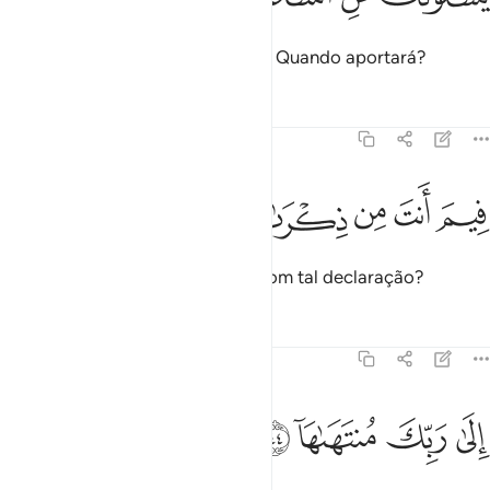
Interrogar-te-ão acerca da Hora: Quando aportará?
Tafsirs
Lições
Reflexões
79:43
ﳇ
ﳈ
ﳉ
يم انت من ذكراها ٤٣
ﳊ
ﳋ
ِيمَ أَنتَ مِن ذِكْرَىٰهَآ ٤٣
Com quem está tu (envolvido), com tal declaração?
Tafsirs
Lições
Reflexões
79:44
ﳌ
ﳍ
لى ربك منتهاها ٤٤
ﳎ
ﳏ
ِلَىٰ رَبِّكَ مُنتَهَىٰهَآ ٤٤