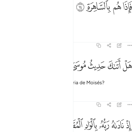
ﳅ
ﳆ
اذا هم بالساهرة ١٤
ﳇ
ﳈ
َإِذَا هُم بِٱلسَّاهِرَةِ ١٤
E, ei-los plenamente acordados.
Tafsirs
Lições
Reflexões
79:15
ﳉ
ﳊ
ل اتاك حديث موسى ١٥
ﳋ
ﳌ
ﳍ
َلْ أَتَىٰكَ حَدِيثُ مُوسَىٰٓ ١٥
Conheces (ó Mensageiro) a história de Moisés?
Tafsirs
Lições
Reflexões
79:16
ﳎ
ﳏ
ﳐ
ﳑ
ذ ناداه ربه بالواد المقدس طوى ١٦
ﳒ
ﳓ
ﳔ
ِذْ نَادَىٰهُ رَبُّهُۥ بِٱلْوَادِ ٱلْمُقَدَّسِ طُوًى ١٦