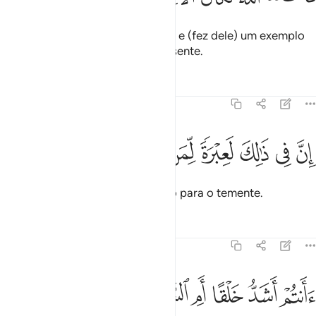
Porém, Deus lhe infligiu o castigo e (fez dele) um exemplo
para o outro mundo e para o presente.
Tafsirs
Lições
Reflexões
79:26
ﱬ
ﱭ
ﱮ
ﱯ
ن في ذالك لعبرة لمن يخشى ٢٦
ﱰ
ﱱ
ﱲ
ِنَّ فِى ذَٰلِكَ لَعِبْرَةًۭ لِّمَن يَخْشَىٰٓ ٢٦
Certamente, nisto há um exemplo para o temente.
Tafsirs
Lições
Reflexões
79:27
ﱳ
ﱴ
ﱵ
ﱶ
انتم اشد خلقا ام السماء بناها ٢٧
ﱷﱸ
ﱹ
ﱺ
َأَنتُمْ أَشَدُّ خَلْقًا أَمِ ٱلسَّمَآءُ ۚ بَنَىٰهَا ٢٧