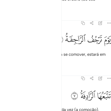
Senhor)!
Tafsirs
Lições
Reflexões
79:6
ﲡ
ﲢ
وم ترجف الراجفة ٦
ﲣ
ﲤ
َوْمَ تَرْجُفُ ٱلرَّاجِفَةُ ٦
No dia em que tudo o que poderá se comover, estará em
comoção,
Tafsirs
Lições
Reflexões
79:7
ﲥ
تبعها الرادفة ٧
ﲦ
ﲧ
َتْبَعُهَا ٱلرَّادِفَةُ ٧
E em que acontecerá, pela segunda vez (a comoção),