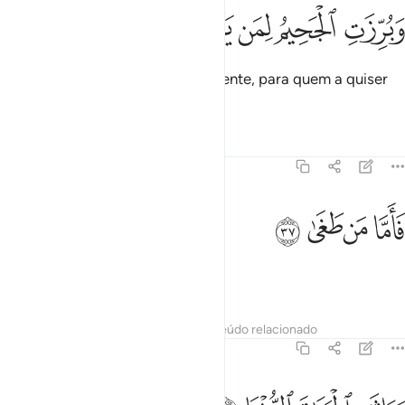
ﲠ
ﲡ
برزت الجحيم لمن يرى ٣٦
ﲢ
ﲣ
ﲤ
َبُرِّزَتِ ٱلْجَحِيمُ لِمَن يَرَىٰ ٣٦
E a fogueira for exposta visivelmente, para quem a quiser
ver,
Tafsirs
Lições
Reflexões
79:37
ﲥ
ﲦ
اما من طغى ٣٧
ﲧ
ﲨ
َأَمَّا مَن طَغَىٰ ٣٧
Então, o que tiver transgredido,
Tafsirs
Lições
Reflexões
Conteúdo relacionado
79:38
اثر الحياة الدنيا ٣٨