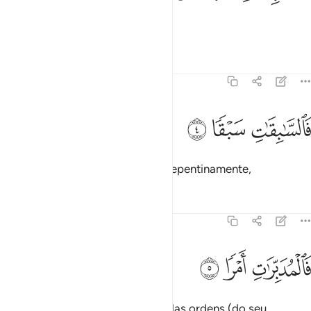
Pelos que gravitam serenamente;
Tafsirs
Lições
Reflexões
79:4
ﲛ
السابقات سبقا ٤
ﲜ
ﲝ
َٱلسَّـٰبِقَـٰتِ سَبْقًۭا ٤
Pelos que procuram sobrepujar repentinamente,
Tafsirs
Lições
Reflexões
79:5
ﲞ
المدبرات امرا ٥
ﲟ
ﲠ
َٱلْمُدَبِّرَٰتِ أَمْرًۭا ٥
Arranjadores (para a execução) das ordens (do seu