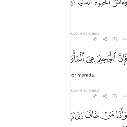
ﲩ
ﲪ
ﲫ
ﲬ
َءَاثَرَ ٱلْحَيَوٰةَ ٱلدُّنْيَا ٣٨
E preferido a vida terrena,
Tafsirs
Lições
Reflexões
Conteúdo relacionado
79:39
ﲭ
ﲮ
ﲯ
ان الجحيم هي الماوى ٣٩
ﲰ
ﲱ
َإِنَّ ٱلْجَحِيمَ هِىَ ٱلْمَأْوَىٰ ٣٩
Esse certamente terá a fogueira por morada.
Tafsirs
Lições
Reflexões
Conteúdo relacionado
79:40
ﲲ
ﲳ
ﲴ
ﲵ
ﲶ
اما من خاف مقام ربه ونهى النفس عن الهوى ٤٠
ﲷ
ﲸ
ﲹ
َأَمَّا مَنْ خَافَ مَقَامَ رَبِّهِۦ وَنَهَى ٱلنَّفْسَ عَنِ ٱلْهَوَىٰ ٤٠