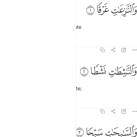
ﲒ
النازعات غرقا ١
ﲓ
ﲔ
َٱلنَّـٰزِعَـٰتِ غَرْقًۭا ١
Pelos que arrebatam violentamente
Tafsirs
Lições
Reflexões
79:2
ﲕ
الناشطات نشطا ٢
ﲖ
ﲗ
َٱلنَّـٰشِطَـٰتِ نَشْطًۭا ٢
Pelos que extraem veementemente;
Tafsirs
Lições
Reflexões
79:3
ﲘ
السابحات سبحا ٣
ﲙ
ﲚ
َٱلسَّـٰبِحَـٰتِ سَبْحًۭا ٣