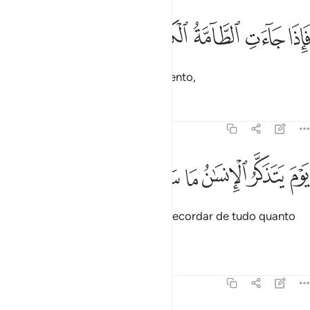
ﲕ
ﲖ
اذا جاءت الطامة الكبرى ٣٤
ﲗ
ﲘ
ﲙ
َإِذَا جَآءَتِ ٱلطَّآمَّةُ ٱلْكُبْرَىٰ ٣٤
Mas, quando chegar o grande evento,
Tafsirs
Lições
Reflexões
79:35
ﲚ
ﲛ
ﲜ
وم يتذكر الانسان ما سعى ٣٥
ﲝ
ﲞ
ﲟ
َوْمَ يَتَذَكَّرُ ٱلْإِنسَـٰنُ مَا سَعَىٰ ٣٥
O dia em que o homem se há de recordar de tudo quanto
tiver feito,
Tafsirs
Lições
Reflexões
79:36