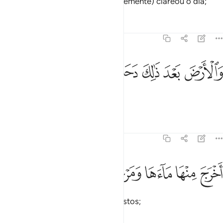
Escureceu a noite e, (consequentemente) clareou o dia;
Tafsirs
Lições
Reflexões
79:30
ﲄ
ﲅ
الارض بعد ذالك دحاها ٣٠
ﲆ
ﲇ
ﲈ
َٱلْأَرْضَ بَعْدَ ذَٰلِكَ دَحَىٰهَآ ٣٠
E depois disso dilatou a terra,
Tafsirs
Lições
Reflexões
79:31
ﲉ
ﲊ
ﲋ
خرج منها ماءها ومرعاها ٣١
ﲌ
ﲍ
َخْرَجَ مِنْهَا مَآءَهَا وَمَرْعَىٰهَا ٣١
Da qual fez brotar a água e os pastos;