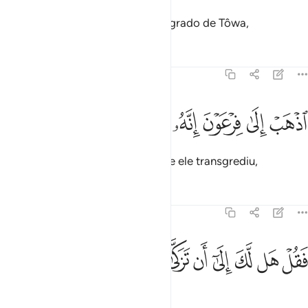
Seu Senhor o chamou, no vale sagrado de Tôwa,
Tafsirs
Lições
Reflexões
79:17
ﱁ
ﱂ
ﱃ
ذهب الى فرعون انه طغى ١٧
ﱄ
ﱅ
ﱆ
ذْهَبْ إِلَىٰ فِرْعَوْنَ إِنَّهُۥ طَغَىٰ ١٧
(E lhe disse): Vai ao Faraó, porque ele transgrediu,
Tafsirs
Lições
Reflexões
79:18
ﱇ
ﱈ
ﱉ
ﱊ
قل هل لك الى ان تزكى ١٨
ﱋ
ﱌ
ﱍ
َقُلْ هَل لَّكَ إِلَىٰٓ أَن تَزَكَّىٰ ١٨
e dize-lhe: Desejas purificar-te,