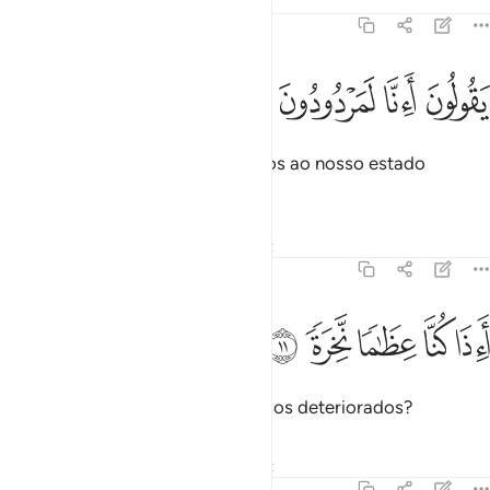
Tafsirs
Lições
Reflexões
79:10
ﲯ
ﲰ
ﲱ
قولون اانا لمردودون في الحافرة ١٠
ﲲ
ﲳ
ﲴ
َقُولُونَ أَءِنَّا لَمَرْدُودُونَ فِى ٱلْحَافِرَةِ ١٠
Dirão: Quê! Porventura voltaremos ao nosso estado
primitivo,
Tafsirs
Lições
Reflexões
Qiraat
79:11
ﲵ
ﲶ
ﲷ
اذا كنا عظاما نخرة ١١
ﲸ
ﲹ
َءِذَا كُنَّا عِظَـٰمًۭا نَّخِرَةًۭ ١١
Mesmo que também sejamos ossos deteriorados?
Tafsirs
Lições
Reflexões
Qiraat
79:12