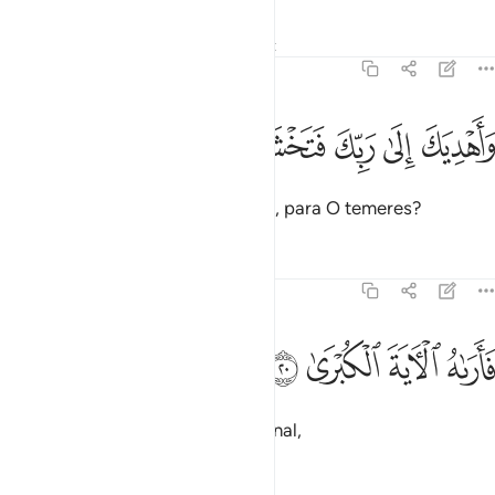
Tafsirs
Lições
Reflexões
Qiraat
79:19
ﱎ
ﱏ
ﱐ
اهديك الى ربك فتخشى ١٩
ﱑ
ﱒ
َأَهْدِيَكَ إِلَىٰ رَبِّكَ فَتَخْشَىٰ ١٩
e encaminhar-te até o teu Senhor, para O temeres?
Tafsirs
Lições
Reflexões
79:20
ﱓ
ﱔ
اراه الاية الكبرى ٢٠
ﱕ
ﱖ
َأَرَىٰهُ ٱلْـَٔايَةَ ٱلْكُبْرَىٰ ٢٠
E Moisés lhe mostrou o grande sinal,
Tafsirs
Lições
Reflexões