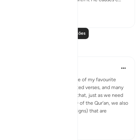
Ver mais
0
0
Leia mais lições
Reflexões
Jasmine
há 5 anos
·
Referência
ayah 16:10-18
Surah Al-Nahl (The Bee) is one of my favourite
Surahs in the Qur'an. The quoted verses, and many
more in the Surah, remind us that, just as we need
to ponder on the ayat (verses) of the Qur'an, we also
need to ponder on the ayat (signs) that are
abundant among...
Ver mais
16
1