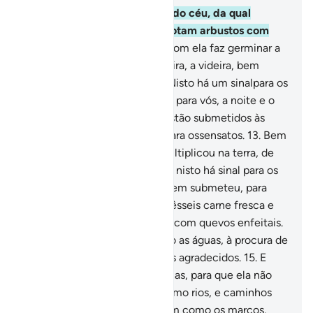
10
.
Ele é Quem envia a água do céu, da qual
bebeis, e mediante a qual brotam arbustos com
que alimentais o gado.
11
.
E com ela faz germinar a
plantação, a oliveira, a tamareira, a videira, bem
como toda a sorte de frutos. Nisto há um sinalpara os
que refletem.
12
.
E submeteu, para vós, a noite e o
dia; o sol, a lua e as estrelas estão submetidos às
Suas ordens. Nisto há sinais para ossensatos.
13
.
Bem
como em tudo quanto vos multiplicou na terra, de
variegadas cores. Certamente nisto há sinal para os
que meditam.
14
.
E foi Ele Quem submeteu, para
vós, o mar para que dele comêsseis carne fresca e
retirásseis certos ornamentos com quevos enfeitais.
Vedes nele os navios sulcando as águas, à procura de
algo de Sua graça; quiçá sejais agradecidos.
15
.
E
fixou na terra sólidas montanhas, para que ela não
estremeça convosco, bem como rios, e caminhos
pelos quais vosguiais.
16
.
Assim como os marcos,