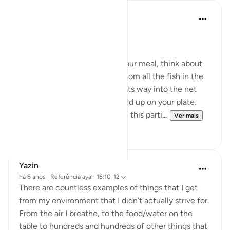
Aiysha
há 5 anos
·
Referência
ayah 16:10-11
﷽
Subhanallah.
When you sit down to have your meal, think about
what you see on your plate. From all the fish in the
sea, this particular one made its way into the net
and travelled all the way to end up on your plate.
From all the apples harvested, this parti...
Ver mais
20
7
Yazin
há 6 anos
·
Referência
ayah 16:10-12
There are countless examples of things that I get
from my environment that I didn’t actually strive for.
From the air I breathe, to the food/water on the
table to hundreds and hundreds of other things that