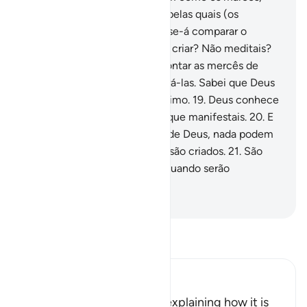
constituindo-se das estrelas, pelas quais (os
homens) se guiam.
17
.
Poder-se-á comparar o
Criador com quem nada pode criar? Não meditais?
18
.
Porém, se pretenderdes contar as mercês de
Deus, jamais podereis enumerá-las. Sabei que Deus
é Indulgente, Misericordiosíssimo.
19
.
Deus conhece
tanto o que ocultais, como o que manifestais.
20
.
E
os que eles invocam, em vez de Deus, nada podem
criar, posto que eles mesmos são criados.
21
.
São
mortos, sem vida, e ignoram quando serão
ressuscitados.
-
Portuguese Translation( Samir )
Leia Tafsir
Ibn Kathir (Abridged)
The Blessings of Rain, and explaining how it is