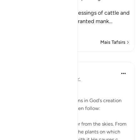
one of the Signs
When Allah mentions the blessings of cattle and
other animals that He has granted mank
…
Leia mais
Mais Tafsirs
Lições
In the Shade of the Quran
há 31 semanas
·
Referência
ayah 16:10
Blessings Galore
The second group of great signs in God's creation
and His unlimited blessings then follow:
It is He who sends down water from the skies. From
it you drink, and with it grow the plants on which
you pasture your cattle. And with it He causes c...