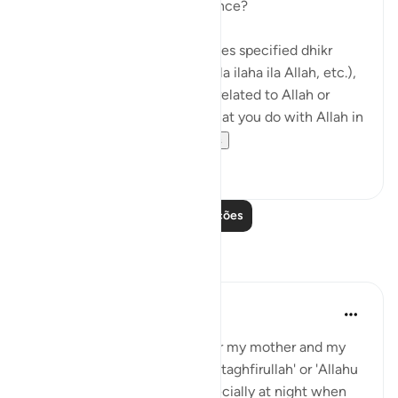
So what exactly is remembrance?
Remembrance of Allah includes specified dhikr
(such as saying subhan’Allah, la ilaha ila Allah, etc.),
but it is also anything you do related to Allah or
mentioning Allah. Anything that you do with Allah in
mind – whether it is...
Ver mais
24
3
Leia mais lições
Reflexões
Sajid Bhutta
há 6 anos
·
Referência
ayah 3:41
When I was a kid, I use to hear my mother and my
grandparents randomly say 'astaghfirullah' or 'Allahu
Akbar ' or 'subhaan Allah' especially at night when