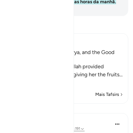
glorifica-O à noite e durante as horas da manhã.
-
Portuguese Translation( Samir )
Leia Tafsir
Ibn Kathir (Abridged)
The Supplication of Zakariyya, and the Good
News of Yahya's Birth
When Zakariyya saw that Allah provided
sustenance for Maryam by giving her the fruits
…
Leia mais
Mais Tafsirs
Lições
J Yousef
há 5 anos
·
Referência
ayah 3:41, 14:7, 3:191