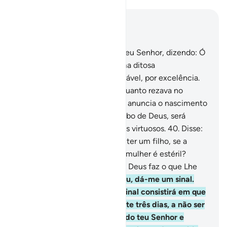
Leia no contexto
Capítulo 3, Página 55, Juz 3
38
.
Então, Zacarias rogou ao seu Senhor, dizendo: Ó
Senhor meu, concede-me uma ditosa
descendência, porque és Exorável, por excelência.
39
.
Os anjos o chamaram, enquanto rezava no
oratório, dizendo-lhe: Deus te anuncia o nascimento
de João, que corroboraráo Verbo de Deus, será
nobre, casto e um dos profetas virtuosos.
40
.
Disse:
Ó Senhor meu, como poderei ter um filho, se a
velhice me alcançou a minha mulher é estéril?
Disse-lhe (o anjo): Assim será. Deus faz o que Lhe
apraz.
41
.
Disse: Ó Senhor meu, dá-me um sinal.
Asseverou-lhe (o anjo): Teu sinal consistirá em que
não fales com ninguémdurante três dias, a não ser
por sinais. Recorda-te muito do teu Senhor e