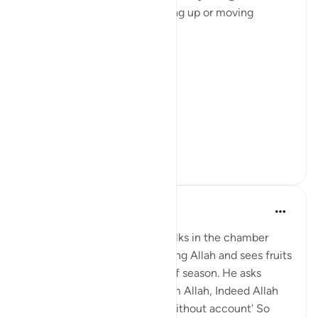
changing sides or when waking up or moving
around.
And I used to think
'Why you gotta be so extra'
...
Ver mais
18
1
tareq abed
há 8 anos
·
Referência
ayah 3:37-47
Picture this: Zakariya (AS) walks in the chamber
where Mary (AS) is worshipping Allah and sees fruits
in her presence that are out of season. He asks
about them, she said 'It is from Allah, Indeed Allah
provides for whom He wills without account' So